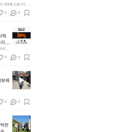
재
Rse0uUKR3Rp1i
 쿠폰을 드립니다.  1
미
/d/e/1FAIpQLSfS
0
0
지
고
2.
📌
간
키
네틱웍
성
네
전
클리스
틱
통
차지하
한 자리에
웍
시
시티  옷
𝗘  
스
4
0
바로 홈
장
브
닭
랜
강
브
드
정/
랜
데
리뷰해
오
드
이
징
소
—
어
개
𝗖
회
:
4
0
𝗹
맛
릿
𝗲
나
지
𝗮
고
지
마
𝗿
3.
난
운
신박한
동
𝗮
5
틴
 솔직
해