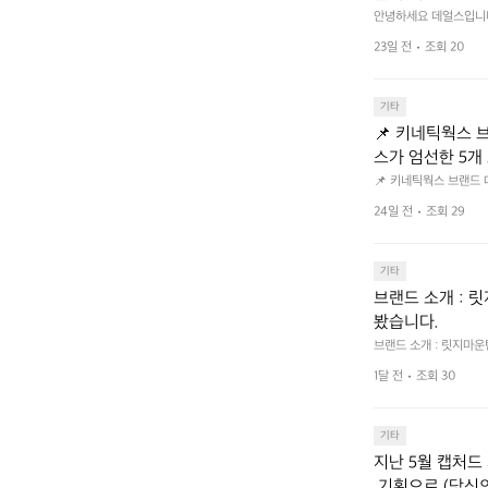
크 클릭 후 작성하시면 
안녕하세요 데얼스입니다.
분이면 끝낼 수 있으니 참여
bf1aCz3n9BB-jh
23일 전
조회 20
U5C-euRse0uUKR3Rp1
기타
📌 키네틱웍스 브랜드 
스가 엄선한 5개
트 - 릿지 마운틴
📌 키네틱웍스 브랜드 데이 
서 만나는 클리어런스 기
던 아이템은 비우고,
24일 전
조회 29
장 속 자리만 차지하던 아
지금 바로 홈 화
 화면에서 ‘키네틱웍스
기타
브랜드 소개 : 
봤습니다.
브랜드 소개 : 릿지마
1달 전
조회 30
기타
지난 5월 캡처드 
 기획으로 (당신