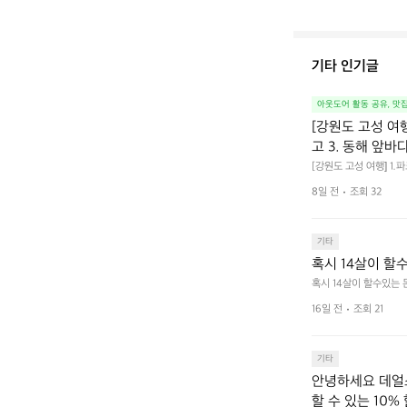
기타 인기글
아웃도어 활동 공유, 맛
[강원도 고성 여
고 3. 동해 앞바
[강원도 고성 여행] 1
4. 모듬곱창 쏘주한잔 
8일 전
조회 32
기타
혹시 14살이 할
혹시 14살이 할수있는
16일 전
조회 21
기타
안녕하세요 데얼스
할 수 있는 10%