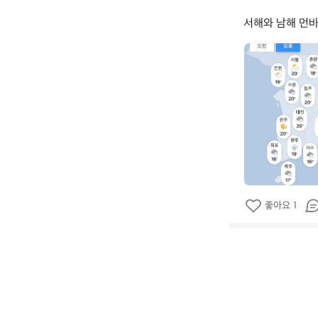
서해와 남해 먼바
데
얼
스
_
공
식
좋아요 1