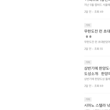
한 이야기 가득한
지난 5월 캡처드 서울에서
길수 있습니까?) 부스
2달 전
조회 49
기타
무한도전 런 초대
 ㅎㅎ
무한도전 런 초대받았어요
2달 전
조회 55
기타
상반기에 한양도성
도성소개:  한양의 수
어하기 위해 축조
상반기에 한양도성 둘레길
ortifications 
로 구성되어 있다
2달 전
조회 69
성), 연결성(탕춘대성)
 경관을 형성하며
며, 한반도 성곽 축성 
며, 총 길이는 약 42.
곽은 서로 기능적
기타
수도 성곽이다.
시마노 스텔라 낚