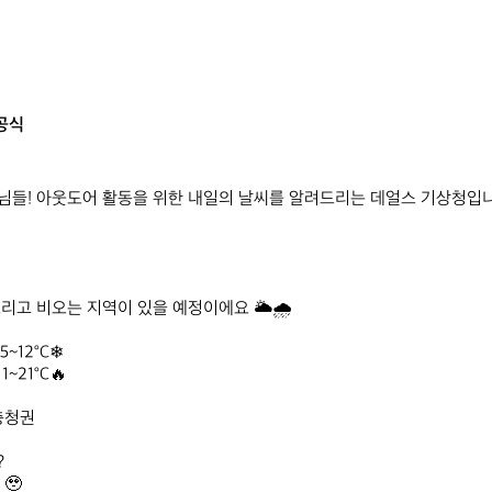
공식
들! 아웃도어 활동을 위한 내일의 날씨를 알려드리는 데얼스 기상청입니다
고 비오는 지역이 있을 예정이에요 🌥️🌧️

~12°C❄

~21°C🔥

충청권



🥹
