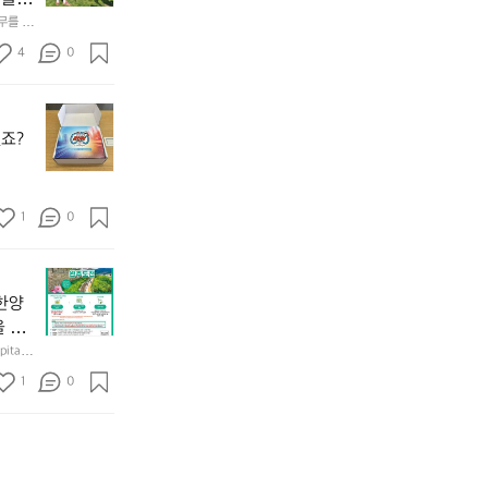
𝗻
월
기
앞
𝗰
테무를 이
캡
어
바
𝗲
처
선
4
0
다
&
드
쉐
모
𝗗
서
이
듬
𝗶
무
울
드
회
𝘀
한
에
점
죠?
기
𝗰
도
서
심
가
𝗼
전
열
시
막
𝘃
런
린
간
히
𝗲
초
O
1
이
0
고
대
𝗿
O
용
4.
받
S
𝘆
해
모
상
았
(O
이
자
듬
반
어
u
번
주
한양
곱
기
요
t
브
애
을 방
창
에
^
o
랜
용
쏘
성)으
tal F
한
^
f
드
하
북한산
주
사적
양
도
1
s
0
데
는
을 형성하
한
세 성
도
둑
e
어 있으
이
릿
잔
성
규모 
과
o
는
지
혀
둘
경
u
키
선
를
레
찰
l)
네
쉐
내
길
컨
행