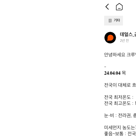
기타
데
데얼스_
얼
2년 전
스
_
안녕하세요 크루님
공
식
-

𝟐𝟒.𝟎𝟒.𝟎𝟒 목

전국이 대체로 흐리
전국 최저온도 :  5
전국 최고온도 : 11
눈·비 : 전라권, 
미세먼지 농도는? 
좋음~보통 : 전국 