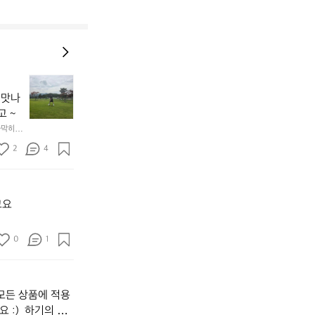
[강
원
 맛나
도
고 ~
고
가막히고 
성
여
2
4
행]
1.
파
크
고요
골
프
0
1
운
동
많
이
모든 상품에 적용
되
고,
 :)  하기의 링