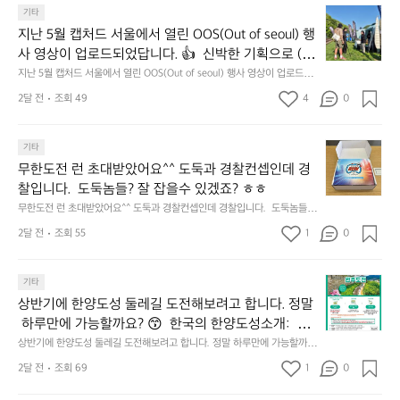
3.
𝗮
지
마
기타
동
𝗿
난
운
지난 5월 캡처드 서울에서 열린 OOS(Out of seoul) 행
해
𝗮
5
틴
앞
사 영상이 업로드되었답니다. 👍  신박한 기획으로 (당
𝗻
월
기
바
𝗰
신의 제품은 테무를 이길수 있습니까?) 부스 담당자들
지난 5월 캡처드 서울에서 열린 OOS(Out of seoul) 행사 영상이 업로드되
캡
어
다
었답니다. 👍  신박한 기획으로 (당신의 제품은 테무를 이길수 있습니까?)
𝗲
을 인터뷰해봤습니다.  솔직한 이야기 가득한 영상으로 
처
선
2달 전
조회 49
4
0
모
 부스 담당자들을 인터뷰해봤습니다.  솔직한 이야기 가득한 영상으로 만나
&
만나보시죠💪
드
쉐
보시죠💪
듬
𝗗
서
이
회
𝗶
무
울
기타
드
기
𝘀
한
에
점
무한도전 런 초대받았어요^^ 도둑과 경찰컨셉인데 경
가
𝗰
도
서
심
막
찰입니다.  도둑놈들? 잘 잡을수 있겠죠? ㅎㅎ
𝗼
전
열
시
히
무한도전 런 초대받았어요^^ 도둑과 경찰컨셉인데 경찰입니다.  도둑놈들?
𝘃
런
린
간
고
 잘 잡을수 있겠죠? ㅎㅎ
𝗲
초
O
2달 전
조회 55
1
이
0
4.
대
𝗿
O
용
모
받
S
𝘆
해
듬
상
았
기타
(O
이
자
곱
반
어
u
번
주
상반기에 한양도성 둘레길 도전해보려고 합니다. 정말
창
기
요
t
브
애
쏘
 하루만에 가능할까요? 😙  한국의 한양도성소개:  한
에
^
o
랜
용
주
양의 수도성곽(Capital Fortifications of Hanyang)은
상반기에 한양도성 둘레길 도전해보려고 합니다. 정말 하루만에 가능할까
한
^
f
드
하
한
요? 😙  한국의 한양도성소개:  한양의 수도성곽(Capital Fortifications of
 조선 왕조의 수도 한양을 방어하기 위해 축조된 대규
양
도
2달 전
조회 69
1
s
0
데
는
 Hanyang)은 조선 왕조의 수도 한양을 방어하기 위해 축조된 대규모 성곽
잔
모 성곽군으로, 도성(한양도성), 입보성(북한산성), 연
도
둑
e
군으로, 도성(한양도성), 입보성(북한산성), 연결성(탕춘대성)으로 구성되어 
이
릿
혀