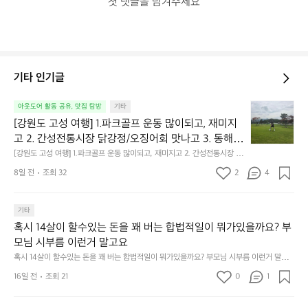
첫 댓글을 남겨주세요
기타 인기글
[강
아웃도어 활동 공유, 맛집 탐방
기타
원
[강원도 고성 여행] 1.파크골프 운동 많이되고, 재미지
도
고 2. 간성전통시장 닭강정/오징어회 맛나고 3. 동해
고
 앞바다 모듬회 기가막히고 4. 모듬곱창 쏘주한잔 혀를 
[강원도 고성 여행] 1.파크골프 운동 많이되고, 재미지고 2. 간성전통시장 닭
성
강정/오징어회 맛나고 3. 동해 앞바다 모듬회 기가막히고 4. 모듬곱창 쏘주
내두르고 5. 썬셋에 취하고 ~
여
8일 전
조회 32
2
4
한잔 혀를 내두르고 5. 썬셋에 취하고 ~
행]
1.
파
기타
크
혹시 14살이 할수있는 돈을 꽤 버는 합법적일이 뭐가있을까요? 부
골
모님 시부름 이런거 말고요
프
혹시 14살이 할수있는 돈을 꽤 버는 합법적일이 뭐가있을까요? 부모님 시부름 이런거 말고
운
요
동
16일 전
조회 21
0
1
많
이