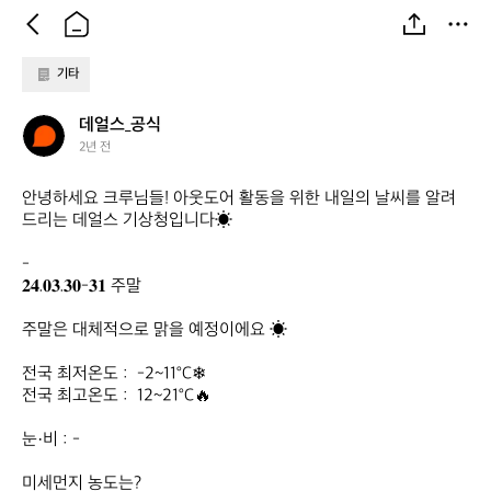
기타
데
데얼스_공식
얼
2년 전
스
_
안녕하세요 크루님들! 아웃도어 활동을 위한 내일의 날씨를 알려
공
드리는 데얼스 기상청입니다☀

식
-

𝟐𝟒.𝟎𝟑.𝟑𝟎-𝟑𝟏 주말

주말은 대체적으로 맑을 예정이에요 ☀

전국 최저온도 :  -2~11°C❄

전국 최고온도 :  12~21°C🔥

눈·비 : -

미세먼지 농도는? 
