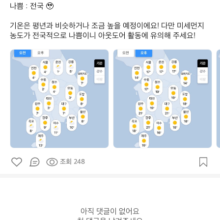
나쁨 : 전국 🥹

기온은 평년과 비슷하거나 조금 높을 예정이에요! 다만 미세먼지 
농도가 전국적으로 나쁨이니 아웃도어 활동에 유의해 주세요!
데
데
얼
얼
스
스
_
_
_
공
공
식
식
조회 248
아직 댓글이 없어요
