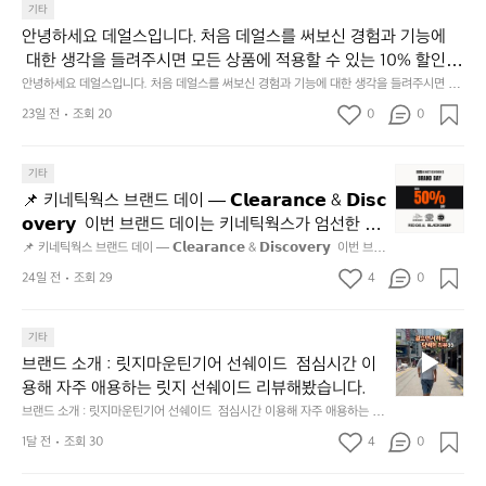
기타
되
고,
안녕하세요 데얼스입니다. 처음 데얼스를 써보신 경험과 기능에
재
 대한 생각을 들려주시면 모든 상품에 적용할 수 있는 10% 할인
미
 쿠폰을 드립니다.  1분이면 끝낼 수 있으니 참여하시고 혜택받아
안녕하세요 데얼스입니다. 처음 데얼스를 써보신 경험과 기능에 대한 생각을 들려주시면 모
지
든 상품에 적용할 수 있는 10% 할인 쿠폰을 드립니다.  1분이면 끝낼 수 있으니 참여하시고
가세요 :)  하기의 링크 클릭 후 작성하시면 됩니다. https://docs.g
23일 전
조회 20
0
고
0
 혜택받아가세요 :)  하기의 링크 클릭 후 작성하시면 됩니다. https://docs.google.com/for
oogle.com/forms/d/e/1FAIpQLSfSU5C-euRse0uUKR3Rp1ibf1aC
2.
ms/d/e/1FAIpQLSfSU5C-euRse0uUKR3Rp1ibf1aCz3n9BB-jhkSYyjUlRSli3w/viewfor
m?usp=header
z3n9BB-jhkSYyjUlRSli3w/viewform?usp=header
간
📌
기타
성
키
전
📌 키네틱웍스 브랜드 데이 — 𝗖𝗹𝗲𝗮𝗿𝗮𝗻𝗰𝗲 & 𝗗𝗶𝘀𝗰
네
통
𝗼𝘃𝗲𝗿𝘆  이번 브랜드 데이는 키네틱웍스가 엄선한 5
틱
시
개 브랜드를 한 자리에서 만나는 클리어런스 기획전입
📌 키네틱웍스 브랜드 데이 — 𝗖𝗹𝗲𝗮𝗿𝗮𝗻𝗰𝗲 & 𝗗𝗶𝘀𝗰𝗼𝘃𝗲𝗿𝘆  이번 브랜
웍
장
드 데이는 키네틱웍스가 엄선한 5개 브랜드를 한 자리에서 만나는 클리어런
니다. - 카페 드 사이클리스트 - 릿지 마운틴 기어 - 써
스
24일 전
조회 29
4
0
닭
스 기획전입니다. - 카페 드 사이클리스트 - 릿지 마운틴 기어 - 써클 스포츠
클 스포츠웨어 - 블랙쉽 - 시티 컨트리 시티  옷장 속
브
웨어 - 블랙쉽 - 시티 컨트리 시티  옷장 속 자리만 차지하던 아이템은 비우
강
고, 새로운 시즌을 채워줄 발견을 지금 시작해 보세요. 👉 최대 ~𝟱𝟬% 𝗦𝗔
랜
 자리만 차지하던 아이템은 비우고, 새로운 시즌을 채
정/
𝗟𝗘  지금 바로 홈 화면에서 ‘키네틱웍스 브랜드데이’를 눌러보세요!
브
드
기타
오
워줄 발견을 지금 시작해 보세요. 👉 최대 ~𝟱𝟬% 𝗦𝗔
랜
데
징
브랜드 소개 : 릿지마운틴기어 선쉐이드  점심시간 이
𝗟𝗘  지금 바로 홈 화면에서 ‘키네틱웍스 브랜드데이’를 
드
이
어
용해 자주 애용하는 릿지 선쉐이드 리뷰해봤습니다.
눌러보세요!
소
—
회
브랜드 소개 : 릿지마운틴기어 선쉐이드  점심시간 이용해 자주 애용하는 릿
개
𝗖
맛
지 선쉐이드 리뷰해봤습니다.
:
1달 전
조회 30
4
0
𝗹
나
릿
고
𝗲
지