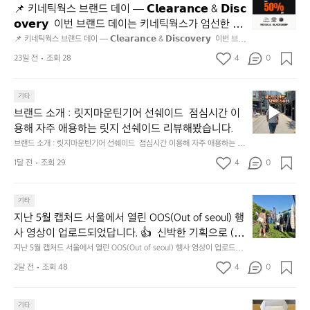
키
전
📌 키네틱웍스 브랜드 데이 — 𝗖𝗹𝗲𝗮𝗿𝗮𝗻𝗰𝗲 & 𝗗𝗶𝘀𝗰
네
통
𝗼𝘃𝗲𝗿𝘆  이번 브랜드 데이는 키네틱웍스가 엄선한 5
틱
시
개 브랜드를 한 자리에서 만나는 클리어런스 기획전입
📌 키네틱웍스 브랜드 데이 — 𝗖𝗹𝗲𝗮𝗿𝗮𝗻𝗰𝗲 & 𝗗𝗶𝘀𝗰𝗼𝘃𝗲𝗿𝘆  이번 브랜
웍
장
드 데이는 키네틱웍스가 엄선한 5개 브랜드를 한 자리에서 만나는 클리어런
니다. - 카페 드 사이클리스트 - 릿지 마운틴 기어 - 써
스
23일 전
조회 28
4
0
닭
스 기획전입니다. - 카페 드 사이클리스트 - 릿지 마운틴 기어 - 써클 스포츠
클 스포츠웨어 - 블랙쉽 - 시티 컨트리 시티  옷장 속
브
웨어 - 블랙쉽 - 시티 컨트리 시티  옷장 속 자리만 차지하던 아이템은 비우
강
고, 새로운 시즌을 채워줄 발견을 지금 시작해 보세요. 👉 최대 ~𝟱𝟬% 𝗦𝗔
랜
 자리만 차지하던 아이템은 비우고, 새로운 시즌을 채
정/
𝗟𝗘  지금 바로 홈 화면에서 ‘키네틱웍스 브랜드데이’를 눌러보세요!
브
드
기타
오
워줄 발견을 지금 시작해 보세요. 👉 최대 ~𝟱𝟬% 𝗦𝗔
랜
데
징
브랜드 소개 : 릿지마운틴기어 선쉐이드  점심시간 이
𝗟𝗘  지금 바로 홈 화면에서 ‘키네틱웍스 브랜드데이’를 
드
이
어
용해 자주 애용하는 릿지 선쉐이드 리뷰해봤습니다.
눌러보세요!
소
—
회
브랜드 소개 : 릿지마운틴기어 선쉐이드  점심시간 이용해 자주 애용하는 릿
개
𝗖
맛
지 선쉐이드 리뷰해봤습니다.
:
1달 전
조회 29
4
0
𝗹
나
릿
고
𝗲
지
3.
𝗮
지
마
기타
동
𝗿
난
운
지난 5월 캡처드 서울에서 열린 OOS(Out of seoul) 행
해
𝗮
5
틴
앞
사 영상이 업로드되었답니다. 👍  신박한 기획으로 (당
𝗻
월
기
바
𝗰
신의 제품은 테무를 이길수 있습니까?) 부스 담당자들
지난 5월 캡처드 서울에서 열린 OOS(Out of seoul) 행사 영상이 업로드되
캡
어
다
었답니다. 👍  신박한 기획으로 (당신의 제품은 테무를 이길수 있습니까?)
𝗲
을 인터뷰해봤습니다.  솔직한 이야기 가득한 영상으로 
처
선
2달 전
조회 48
4
0
모
 부스 담당자들을 인터뷰해봤습니다.  솔직한 이야기 가득한 영상으로 만나
&
만나보시죠💪
드
쉐
보시죠💪
듬
𝗗
서
이
회
𝗶
무
울
기타
드