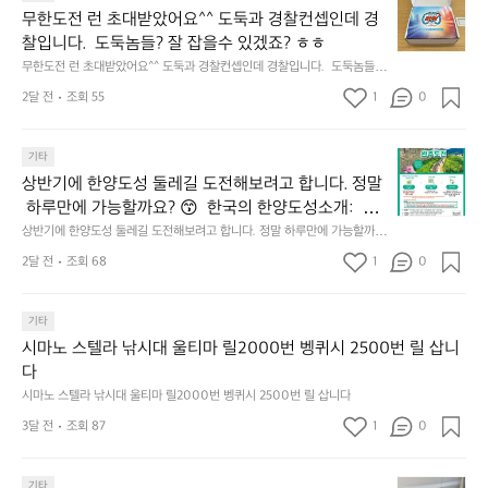
기
𝘀
한
에
점
무한도전 런 초대받았어요^^ 도둑과 경찰컨셉인데 경
가
𝗰
도
서
심
막
찰입니다.  도둑놈들? 잘 잡을수 있겠죠? ㅎㅎ
𝗼
전
열
시
히
무한도전 런 초대받았어요^^ 도둑과 경찰컨셉인데 경찰입니다.  도둑놈들?
𝘃
런
린
간
고
 잘 잡을수 있겠죠? ㅎㅎ
𝗲
초
O
2달 전
조회 55
1
이
0
4.
대
𝗿
O
용
모
받
S
𝘆
해
듬
상
았
기타
(O
이
자
곱
반
어
u
번
주
상반기에 한양도성 둘레길 도전해보려고 합니다. 정말
창
기
요
t
브
애
쏘
 하루만에 가능할까요? 😙  한국의 한양도성소개:  한
에
^
o
랜
용
주
양의 수도성곽(Capital Fortifications of Hanyang)은
상반기에 한양도성 둘레길 도전해보려고 합니다. 정말 하루만에 가능할까
한
^
f
드
하
한
요? 😙  한국의 한양도성소개:  한양의 수도성곽(Capital Fortifications of
 조선 왕조의 수도 한양을 방어하기 위해 축조된 대규
양
도
2달 전
조회 68
1
s
0
데
는
 Hanyang)은 조선 왕조의 수도 한양을 방어하기 위해 축조된 대규모 성곽
잔
모 성곽군으로, 도성(한양도성), 입보성(북한산성), 연
도
둑
e
군으로, 도성(한양도성), 입보성(북한산성), 연결성(탕춘대성)으로 구성되어 
이
릿
혀
있다. 이 성곽은 단순한 수도방어 시설을 넘어 도시와 주변 환경이 결합된 역
성
결성(탕춘대성)으로 구성되어 있다. 이 성곽은 단순한
과
o
는
지
를
사적 경관을 형성하며, 한반도 성곽 축성 전통의 발전 과정을 보여주는 중요
둘
기타
경
u
키
선
 수도방어 시설을 넘어 도시와 주변 환경이 결합된 역
내
한 성곽 유산이다. 세 성곽은 서로 기능적으로 연결된 형태로 구성되어 있으
레
찰
l)
네
쉐
시마노 스텔라 낚시대 울티마 릴2000번 벵퀴시 2500번 릴 삽니
사적 경관을 형성하며, 한반도 성곽 축성 전통의 발전
두
며, 총 길이는 약 42.75km에 이르는 대규모 수도 성곽이다.
길
컨
행
틱
이
다
르
 과정을 보여주는 중요한 성곽 유산이다. 세 성곽은 서
도
셉
사
웍
드
고
시마노 스텔라 낚시대 울티마 릴2000번 벵퀴시 2500번 릴 삽니다
로 기능적으로 연결된 형태로 구성되어 있으며, 총 길
전
인
영
스
리
5.
이는 약 42.75km에 이르는 대규모 수도 성곽이다.
해
3달 전
조회 87
1
데
0
상
가
뷰
썬
보
경
이
엄
해
셋
려
찰
업
선
봤
에
요
기타