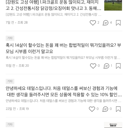
원
[강원도 고성 여행] 1.파크골프 운동 많이되고, 재미지
도
고 2. 간성전통시장 닭강정/오징어회 맛나고 3. 동해
고
 앞바다 모듬회 기가막히고 4. 모듬곱창 쏘주한잔 혀를 
[강원도 고성 여행] 1.파크골프 운동 많이되고, 재미지고 2. 간성전통시장 닭
성
강정/오징어회 맛나고 3. 동해 앞바다 모듬회 기가막히고 4. 모듬곱창 쏘주
내두르고 5. 썬셋에 취하고 ~
여
7일 전
조회 28
2
4
한잔 혀를 내두르고 5. 썬셋에 취하고 ~
행]
1.
파
기타
크
혹시 14살이 할수있는 돈을 꽤 버는 합법적일이 뭐가있을까요? 부
골
모님 시부름 이런거 말고요
프
혹시 14살이 할수있는 돈을 꽤 버는 합법적일이 뭐가있을까요? 부모님 시부름 이런거 말고
운
요
동
15일 전
조회 20
0
1
많
이
기타
되
고,
안녕하세요 데얼스입니다. 처음 데얼스를 써보신 경험과 기능에
재
 대한 생각을 들려주시면 모든 상품에 적용할 수 있는 10% 할인
미
 쿠폰을 드립니다.  1분이면 끝낼 수 있으니 참여하시고 혜택받아
안녕하세요 데얼스입니다. 처음 데얼스를 써보신 경험과 기능에 대한 생각을 들려주시면 모
지
든 상품에 적용할 수 있는 10% 할인 쿠폰을 드립니다.  1분이면 끝낼 수 있으니 참여하시고
가세요 :)  하기의 링크 클릭 후 작성하시면 됩니다. https://docs.g
22일 전
조회 19
0
고
0
 혜택받아가세요 :)  하기의 링크 클릭 후 작성하시면 됩니다. https://docs.google.com/for
oogle.com/forms/d/e/1FAIpQLSfSU5C-euRse0uUKR3Rp1ibf1aC
2.
ms/d/e/1FAIpQLSfSU5C-euRse0uUKR3Rp1ibf1aCz3n9BB-jhkSYyjUlRSli3w/viewfor
m?usp=header
z3n9BB-jhkSYyjUlRSli3w/viewform?usp=header
간
📌
기타
성