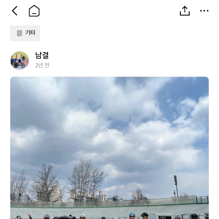
기타
남
남결
결
2년 전
남
결