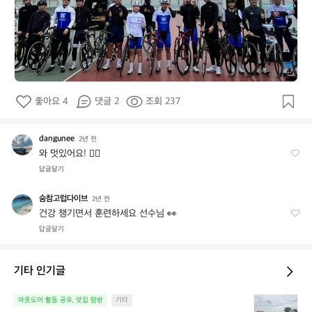
좋아요 4
댓글 2
조회 237
dangunee
d
2년 전
a
와 멋있어요! 👍🏻
n
답글달기
g
u
숨참고럽다이브
숨
2년 전
n
참
건강 챙기면서 훈련하세요 선수님 👀
e
고
답글달기
e
럽
다
이
기타 인기글
브
[강
아웃도어 활동 공유, 맛집 탐방
기타