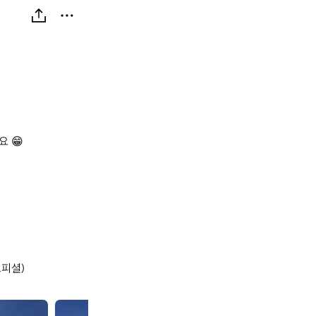
 😁

오피셜)
a
a