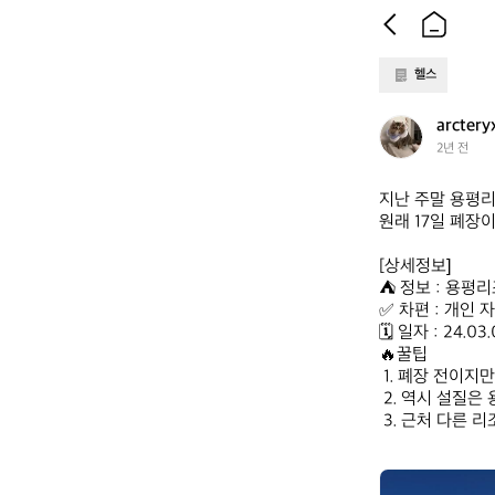
헬스
a
arctery
r
2년 전
c
t
지난 주말 용평리
e
원래 17일 폐장
r
y
[상세정보]

x
⛺️ 정보 : 용평리
✅️ 차편 : 개인 
🗓 일자 : 24.03.
🔥꿀팁

 1. 폐장 전이지만 날씨가 다시 추워져서 사람들이 매우 많이 몰림

 2. 역시 설질은 용평리조트..?

 3. 근처 다른
a