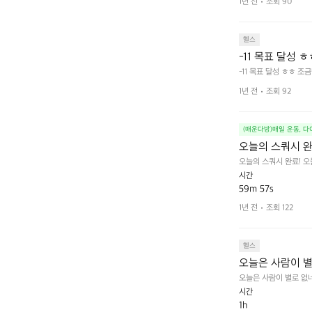
1년 전
조회 90
헬스
-11 목표 달성 
-11 목표 달성 ㅎㅎ 조
1년 전
조회 92
(매운다방)매일 운동, 
오늘의 스쿼시 완
오늘의 스쿼시 완료! 
시간
59m 57s
1년 전
조회 122
헬스
오늘은 사람이 별
오늘은 사람이 별로 없네
시간
1h