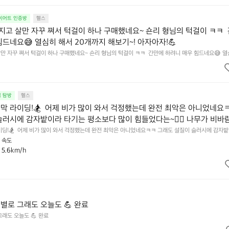
다이어트 인증방
헬스
고 살만 자꾸 쪄서 턱걸이 하나 구매했네요~ 숀리 형님의 턱걸이 ㅋㅋ 
힘드네요😅 열심히 해서 20개까지 해보기~! 아자아자!💪
만 자꾸 쪄서 턱걸이 하나 구매했네요~ 숀리 형님의 턱걸이 ㅋㅋ  간만에 하려니 매우 힘드네요😅 열
아자아자!💪
집 탐방
헬스
막 라이딩!🏂  어제 비가 많이 와서 걱정했는데 완전 최악은 아니었네요
슬러시에 감자밭이라 타기는 평소보다 많이 힘들었다는~😵‍💫 나무가 비바
럼 됐는데 반짝반짝한게 이뻤네요!  야무지게 두시간 즐기고 왔습니다!
이딩!🏂  어제 비가 많이 와서 걱정했는데 완전 최악은 아니었네요ㅋㅋ 그래도 설질이 슬러시에 감자밭
었다는~😵‍💫 나무가 비바람에 얼어서 탕후루처럼 됐는데 반짝반짝한게 이뻤네요!  야무지게 두시간 
속도
5.6km/h
별로 그래도 오늘도 💪 완료
래도 오늘도 💪 완료