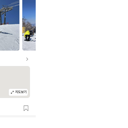
r
r
c
c
t
t
e
e
r
r
y
y
x
x
지도보기