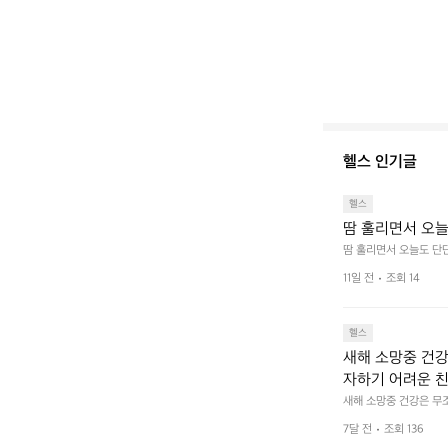
헬스 인기글
헬스
땀 훌리면서 오늘
땀 훌리면서 오늘도 단단
11일 전
조회 14
헬스
새해 소망중 건강
자하기 어려운 친
새해 소망중 건강은 무조
😆
7달 전
조회 136