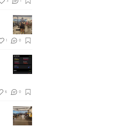
3
1
사
했
직
비
람
네
까
가
이
요
지
많
-
별
~
는
이
1
로
숀
성
와
1
그
리
공
서
목
래
형
중
걱
1
0
표
도
님
혼
정
달
오
의
자
했
성
늘
턱
하
는
오
ㅎ
도
걸
기
데
늘
ㅎ
💪
이
어
완
의
조
완
ㅋ
려
전
스
금
료
ㅋ
운
최
쿼
만
간
친
악
시
더
만
구
은
6
0
완
뺄
에
들
아
료!
라
하
같
니
오
구
려
이
오
었
늘
요
니
해
늘
네
은
매
보
은
요
사
우
자
사
ㅋ
람
힘
🏃
람
ㅋ
이
드
😆