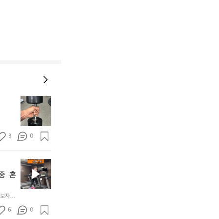
땀
훌
리
면
3
0
서
오
늘
새
도
해
단
  혼
소
단
망
하
보자🏃
중
게
건
6
0
마