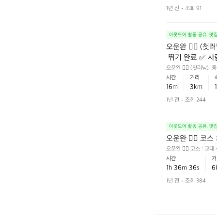
1년 전
조회 91
아웃도어 활동 공유, 맛
오운완 🏃‍♂️ (
 뛰기 완료 ✅️ 
오운완 🏃‍♂️ (첫러닝)
 꿀잼🤗
시간
거리
16m
3km
1년 전
조회 244
아웃도어 활동 공유, 맛
오운완 🏃‍♂️ 코
오운완 🏃‍♂️ 코스 : 
시간
거
1h 36m 36s
6
1년 전
조회 384