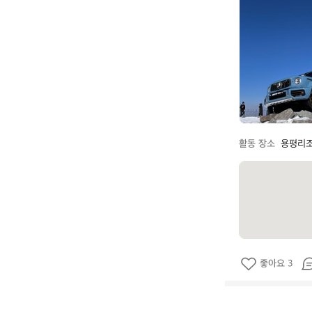
r
c
t
e
r
y
x
활동 장소
용평리조
좋아요 3