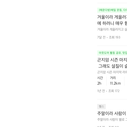
(매운다방)매일 운동, 
겨울이라 게을러지
에 하려니 매우 
겨울이라 게을러지고 살
서 20개까지 해보기~! 
7달 전
조회 193
아웃도어 활동 공유, 맛
곤지암 시즌 마지
 그래도 설질이 
 얼어서 탕후루처
곤지암 시즌 마지막 라
기는 평소보다 많이 힘들
시간
거리
 왔습니다!
2h
11.2km
1년 전
조회 172
헬스
주말이라 사람이 
주말이라 사람이 별로 그