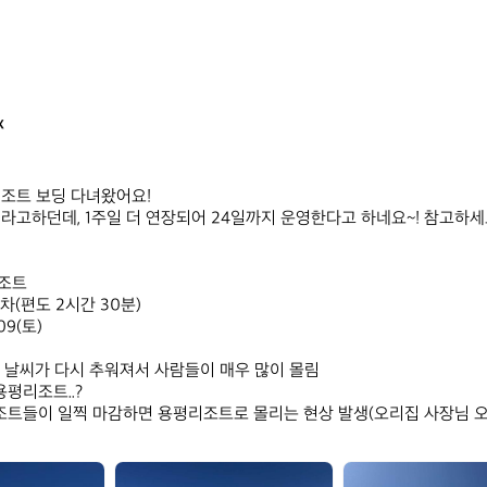
x
조트 보딩 다녀왔어요!

이라고하던데, 1주일 더 연장되어 24일까지 운영한다고 하네요~! 참고하세요
조트 

자차(편도 2시간 30분)

09(토)

 리조트들이 일찍 마감하면 용평리조트로 몰리는 현상 발생(오리집 사장님 
a
a