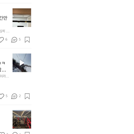
강
무
은
리
겨
무
합
울
조
 간만
니
이
건
다.
라
들
💪
심히 해
게
어
을
가
6
5
러
기
지
때
곤
고
문
지
살
에
ㅋㅋ
암
만
주
람에
시
자
2
이라 타
즌
꾸
회
즐기고
마
쪄
운
지
서
동
막
턱
5
하
2
라
걸
자
이
이
고
주
딩!
하
다
말
나
짐
🏂
이
구
중.
어
라
매
아
제