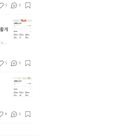
이
그
많
네
5
0
별
래
아
요
로
도
서
😅
없
설
로
열
오
네
질
테
심
운
요
분좋게
이
이
히
완
ㅎ
슬
션
해
🏃‍♂️
ㅎ
러
이
는 느낌
서
(첫
내
시
길
2
러
일
에
다
0
닝)
은
감
보
개
5
0
종
쉬
자
니
까
목
는
밭
운
지
:
날
이
동
오
해
러
이
라
이
운
보
닝
라
타
덜
완
기
코
서
기
됐
~!
🏃‍♂️
스
그
는
군
아
코
:
런
평
요
자
스
서
가?
소
ㅠ
8
0
아
:
울
-
보
ㅠ
자!
교
교
9
다
💪
대
대
k
많
~
운
g
이