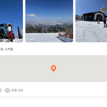
r
r
c
c
t
t
e
e
r
r
y
y
x
x
트 스키장
조회 250