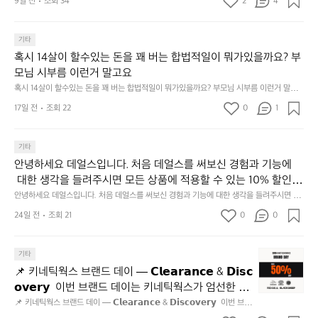
여
9일 전
조회 34
2
4
✏️
한잔 혀를 내두르고 5. 썬셋에 취하고 ~
행]
내
1.
일
파
기타
이
크
혹시 14살이 할수있는 돈을 꽤 버는 합법적일이 뭐가있을까요? 부
광
골
모님 시부름 이런거 말고요
복
프
절
혹시 14살이 할수있는 돈을 꽤 버는 합법적일이 뭐가있을까요? 부모님 시부름 이런거 말고
운
요
이
동
17일 전
조회 22
0
1
라
많
안
이
중
기타
되
근
고,
안녕하세요 데얼스입니다. 처음 데얼스를 써보신 경험과 기능에
의
재
 대한 생각을 들려주시면 모든 상품에 적용할 수 있는 10% 할인
사
미
 쿠폰을 드립니다.  1분이면 끝낼 수 있으니 참여하시고 혜택받아
명
안녕하세요 데얼스입니다. 처음 데얼스를 써보신 경험과 기능에 대한 생각을 들려주시면 모
지
든 상품에 적용할 수 있는 10% 할인 쿠폰을 드립니다.  1분이면 끝낼 수 있으니 참여하시고
언
가세요 :)  하기의 링크 클릭 후 작성하시면 됩니다. https://docs.g
24일 전
조회 21
0
고
0
 혜택받아가세요 :)  하기의 링크 클릭 후 작성하시면 됩니다. https://docs.google.com/for
적
oogle.com/forms/d/e/1FAIpQLSfSU5C-euRse0uUKR3Rp1ibf1aC
2.
ms/d/e/1FAIpQLSfSU5C-euRse0uUKR3Rp1ibf1aCz3n9BB-jhkSYyjUlRSli3w/viewfor
어
m?usp=header
z3n9BB-jhkSYyjUlRSli3w/viewform?usp=header
간
보
📌
기타
성
았
키
전
📌 키네틱웍스 브랜드 데이 — 𝗖𝗹𝗲𝗮𝗿𝗮𝗻𝗰𝗲 & 𝗗𝗶𝘀𝗰
어
네
통
𝗼𝘃𝗲𝗿𝘆  이번 브랜드 데이는 키네틱웍스가 엄선한 5
요
틱
시
개 브랜드를 한 자리에서 만나는 클리어런스 기획전입
📌 키네틱웍스 브랜드 데이 — 𝗖𝗹𝗲𝗮𝗿𝗮𝗻𝗰𝗲 & 𝗗𝗶𝘀𝗰𝗼𝘃𝗲𝗿𝘆  이번 브랜
👍
웍
장
드 데이는 키네틱웍스가 엄선한 5개 브랜드를 한 자리에서 만나는 클리어런