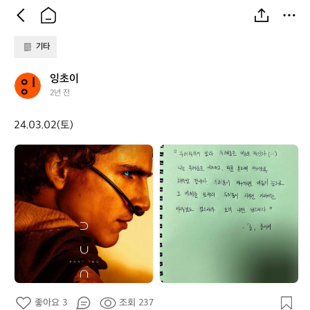
기타
잉
잉초이
초
2년 전
이
24.03.02(토)
잉
잉
초
초
이
이
좋아요 3
조회 237