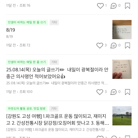
11달 전
조회 76
1
0
8/
인생이 바뀌는 매일 한 줄 쓰기
기타
1
8/19
9
8/19
11달 전
조회 72
3
0
2
인생이 바뀌는 매일 한 줄 쓰기
기타
5.
25.08.14(목) 오늘의 글쓰기✏️  내일이 광복절이라 안
0
중근 의사명언 적어보았어요👍
8.
25.08.14(목) 오늘의 글쓰기✏️  내일이 광복절이라 안중근 의사명언 적어
1
보았어요👍
4
11달 전
조회 100
3
0
(목)
오
[강
늘
아웃도어 활동 공유, 맛집 탐방
기타
원
의
[강원도 고성 여행] 1.파크골프 운동 많이되고, 재미지
도
글
고 2. 간성전통시장 닭강정/오징어회 맛나고 3. 동해
고
쓰
 앞바다 모듬회 기가막히고 4. 모듬곱창 쏘주한잔 혀를 
[강원도 고성 여행] 1.파크골프 운동 많이되고, 재미지고 2. 간성전통시장 닭
성
기
강정/오징어회 맛나고 3. 동해 앞바다 모듬회 기가막히고 4. 모듬곱창 쏘주
내두르고 5. 썬셋에 취하고 ~