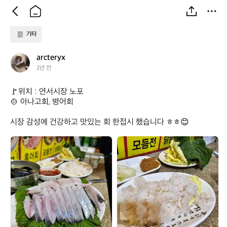
기타
a
arcteryx
r
2년 전
c
t
🚩위치 : 연서시장 노포

e
🍲 아나고회, 병어회

r
y
시장 감성에 건강하고 맛있는 회 한접시 했습니다 ㅎㅎ😊
x
a
a
r
r
c
c
t
t
e
e
r
r
y
y
x
x