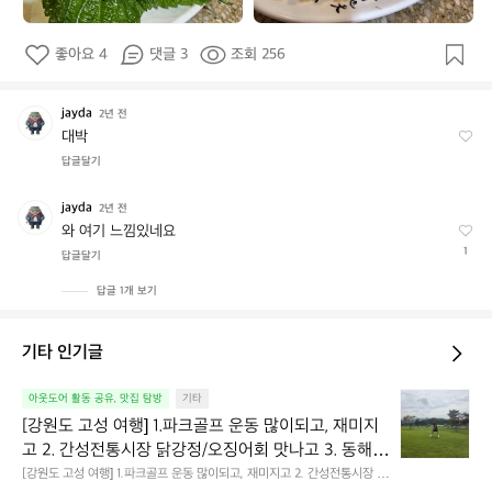
좋아요 4
댓글 3
조회 256
jayda
j
2년 전
a
대박
y
답글달기
d
a
jayda
j
2년 전
a
와 여기 느낌있네요
y
1
답글달기
d
a
답글 1개 보기
기타 인기글
[강
아웃도어 활동 공유, 맛집 탐방
기타
원
[강원도 고성 여행] 1.파크골프 운동 많이되고, 재미지
도
고 2. 간성전통시장 닭강정/오징어회 맛나고 3. 동해
고
 앞바다 모듬회 기가막히고 4. 모듬곱창 쏘주한잔 혀를 
[강원도 고성 여행] 1.파크골프 운동 많이되고, 재미지고 2. 간성전통시장 닭
성
강정/오징어회 맛나고 3. 동해 앞바다 모듬회 기가막히고 4. 모듬곱창 쏘주