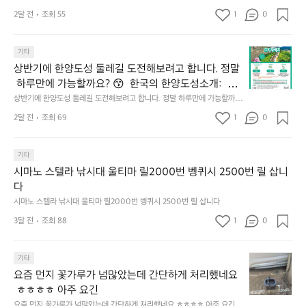
𝘃
런
린
간
고
 잘 잡을수 있겠죠? ㅎㅎ
𝗲
초
O
2달 전
조회 55
1
이
0
4.
대
𝗿
O
용
모
받
S
𝘆
해
듬
상
았
기타
(O
이
자
곱
반
어
u
번
주
상반기에 한양도성 둘레길 도전해보려고 합니다. 정말
창
기
요
t
브
애
쏘
 하루만에 가능할까요? 😙  한국의 한양도성소개:  한
에
^
o
랜
용
주
양의 수도성곽(Capital Fortifications of Hanyang)은
상반기에 한양도성 둘레길 도전해보려고 합니다. 정말 하루만에 가능할까
한
^
f
드
하
한
요? 😙  한국의 한양도성소개:  한양의 수도성곽(Capital Fortifications of
 조선 왕조의 수도 한양을 방어하기 위해 축조된 대규
양
도
2달 전
조회 69
1
s
0
데
는
 Hanyang)은 조선 왕조의 수도 한양을 방어하기 위해 축조된 대규모 성곽
잔
모 성곽군으로, 도성(한양도성), 입보성(북한산성), 연
도
둑
e
군으로, 도성(한양도성), 입보성(북한산성), 연결성(탕춘대성)으로 구성되어 
이
릿
혀
있다. 이 성곽은 단순한 수도방어 시설을 넘어 도시와 주변 환경이 결합된 역
성
결성(탕춘대성)으로 구성되어 있다. 이 성곽은 단순한
과
o
는
지
를
사적 경관을 형성하며, 한반도 성곽 축성 전통의 발전 과정을 보여주는 중요
둘
기타
경
u
키
선
 수도방어 시설을 넘어 도시와 주변 환경이 결합된 역
내
한 성곽 유산이다. 세 성곽은 서로 기능적으로 연결된 형태로 구성되어 있으
레
찰
l)
네
쉐
시마노 스텔라 낚시대 울티마 릴2000번 벵퀴시 2500번 릴 삽니
사적 경관을 형성하며, 한반도 성곽 축성 전통의 발전
두
며, 총 길이는 약 42.75km에 이르는 대규모 수도 성곽이다.
길
컨
행
틱
이
다
르
 과정을 보여주는 중요한 성곽 유산이다. 세 성곽은 서
도
셉
사
웍
드
고
시마노 스텔라 낚시대 울티마 릴2000번 벵퀴시 2500번 릴 삽니다
로 기능적으로 연결된 형태로 구성되어 있으며, 총 길
전
인
영
스
리
5.
이는 약 42.75km에 이르는 대규모 수도 성곽이다.
해
3달 전
조회 88
1
데
0
상
가
뷰
썬
보
경
이
엄
해
셋
려
찰
업
선
봤
에
요
기타
고
입
로
한
습
취
즘
합
니
드
요즘 먼지 꽃가루가 넘많았는데 간단하게 처리했네요
5
니
하
먼
니
다.
되
개
다.
 ㅎㅎㅎㅎ 아주 요긴
고
지
다.
도
었
브
~
요즘 먼지 꽃가루가 넘많았는데 간단하게 처리했네요 ㅎㅎㅎㅎ 아주 요긴