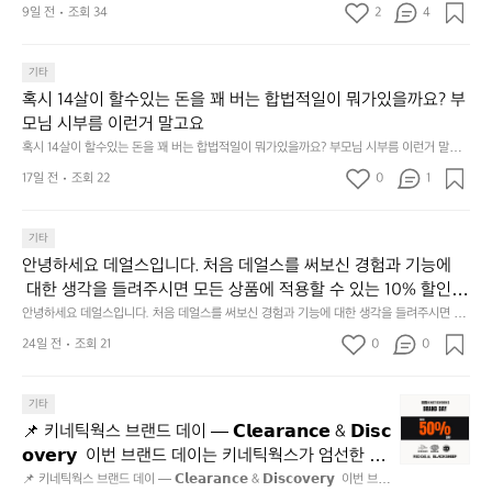
내두르고 5. 썬셋에 취하고 ~
여
9일 전
조회 34
2
4
한잔 혀를 내두르고 5. 썬셋에 취하고 ~
행]
1.
파
기타
크
혹시 14살이 할수있는 돈을 꽤 버는 합법적일이 뭐가있을까요? 부
골
모님 시부름 이런거 말고요
프
혹시 14살이 할수있는 돈을 꽤 버는 합법적일이 뭐가있을까요? 부모님 시부름 이런거 말고
운
요
동
17일 전
조회 22
0
1
많
이
기타
되
고,
안녕하세요 데얼스입니다. 처음 데얼스를 써보신 경험과 기능에
재
 대한 생각을 들려주시면 모든 상품에 적용할 수 있는 10% 할인
미
 쿠폰을 드립니다.  1분이면 끝낼 수 있으니 참여하시고 혜택받아
안녕하세요 데얼스입니다. 처음 데얼스를 써보신 경험과 기능에 대한 생각을 들려주시면 모
지
든 상품에 적용할 수 있는 10% 할인 쿠폰을 드립니다.  1분이면 끝낼 수 있으니 참여하시고
가세요 :)  하기의 링크 클릭 후 작성하시면 됩니다. https://docs.g
24일 전
조회 21
0
고
0
 혜택받아가세요 :)  하기의 링크 클릭 후 작성하시면 됩니다. https://docs.google.com/for
oogle.com/forms/d/e/1FAIpQLSfSU5C-euRse0uUKR3Rp1ibf1aC
2.
ms/d/e/1FAIpQLSfSU5C-euRse0uUKR3Rp1ibf1aCz3n9BB-jhkSYyjUlRSli3w/viewfor
m?usp=header
z3n9BB-jhkSYyjUlRSli3w/viewform?usp=header
간
📌
기타
성
키
전
📌 키네틱웍스 브랜드 데이 — 𝗖𝗹𝗲𝗮𝗿𝗮𝗻𝗰𝗲 & 𝗗𝗶𝘀𝗰
네
통
𝗼𝘃𝗲𝗿𝘆  이번 브랜드 데이는 키네틱웍스가 엄선한 5
틱
시
개 브랜드를 한 자리에서 만나는 클리어런스 기획전입
📌 키네틱웍스 브랜드 데이 — 𝗖𝗹𝗲𝗮𝗿𝗮𝗻𝗰𝗲 & 𝗗𝗶𝘀𝗰𝗼𝘃𝗲𝗿𝘆  이번 브랜
웍