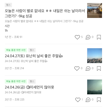
늘
요
턱
하
오
은
헬스
걸
기
늘
사
오늘은 사람이 별로 없네요 ㅎㅎ 내일은 쉬는 날이라서 
이
어
은
람
그런가? -9kg 성공
ㅋ
려
사
이
ㅋ
운
오늘은 사람이 별로 없네요 ㅎㅎ 내일은 쉬는 날이라서 그런가? -9kg 성공
람
많
간
친
시간
이
아
만
구
1h
별
서
에
들
로
로
1년 전
조회 91
5
0
하
같
없
테
려
이
네
이
니
해
2
요
하늘 풍경 자연 사진
헬스
션
매
보
4.
ㅎ
이
24.04.27(토) 유난히 날씨 좋은 주말👍
우
자
0
ㅎ
길
24.04.27(토) 유난히 날씨 좋은 주말👍
힘
🏃
4.
내
다
드
😆
2
2년 전
조회 214
0
일
0
보
네
7
은
니
요
(토)
쉬
운
😅
2
하늘 풍경 자연 사진
헬스
유
는
동
열
4.
난
날
이
24.04.26(금) 🧐미세먼지 많아욧
심
0
히
이
덜
24.04.26(금) 🧐미세먼지 많아욧
히
4.
날
라
됐
해
2
2년 전
조회 225
1
0
씨
서
군
서
6
좋
그
요