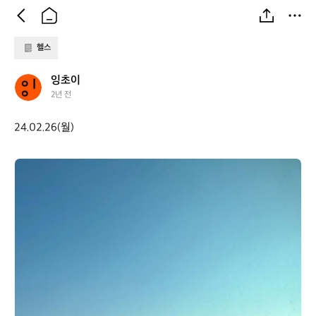
헬스
잉
잉초이
초
2년 전
이
24.02.26(월)
잉
초
이