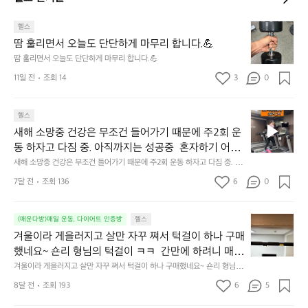
땀
헬스
훌
땀 훌리면서 오늘도 단단하게 마무리 합니다.💪
리
땀 훌리면서 오늘도 단단하게 마무리 합니다.💪
면
11일 전
조회 14
3
0
서
오
늘
새
헬스
도
해
단
새해 소망중 건강은 무조건 들어가기 때문에 주2회 운
소
단
동 하자고 다짐 중. 아직까지는 성공중  혼자하기 어려
망
하
운 친구들 같이 해보자🏃😆
새해 소망중 건강은 무조건 들어가기 때문에 주2회 운동 하자고 다짐 중. 아
중
게
직까지는 성공중  혼자하기 어려운 친구들 같이 해보자🏃😆
건
7달 전
조회 136
6
0
마
강
무
은
리
겨
무
(매운다방)매일 운동, 다이어트 인증방
헬스
합
울
조
겨울이라 게을러지고 살만 자꾸 쪄서 턱걸이 하나 구매
니
이
건
다.
했네요~ 숀리 형님의 턱걸이 ㅋㅋ  간만에 하려니 매우 
라
들
💪
힘드네요😅 열심히 해서 20개까지 해보기~! 아자아
겨울이라 게을러지고 살만 자꾸 쪄서 턱걸이 하나 구매했네요~ 숀리 형님의
게
어
 턱걸이 ㅋㅋ  간만에 하려니 매우 힘드네요😅 열심히 해서 20개까지 해보
자!💪
을
가
8달 전
조회 193
6
5
기~! 아자아자!💪
러
기