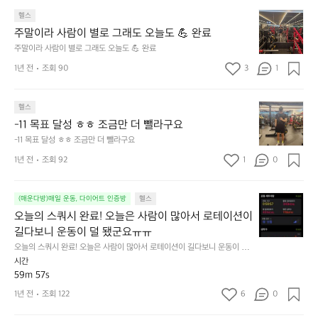
지
때
주
고
헬스
문
말
살
에
주말이라 사람이 별로 그래도 오늘도 💪 완료
이
만
주
주말이라 사람이 별로 그래도 오늘도 💪 완료
라
자
2
1년 전
조회 90
3
1
사
꾸
회
람
쪄
운
이
서
동
-
헬스
별
턱
하
1
로
-11 목표 달성 ㅎㅎ 조금만 더 뺄라구요
걸
자
1
그
이
고
-11 목표 달성 ㅎㅎ 조금만 더 뺄라구요
목
래
하
다
1년 전
조회 92
1
0
표
도
나
짐
달
오
구
중.
성
늘
매
아
오
(매운다방)매일 운동, 다이어트 인증방
헬스
ㅎ
도
했
직
늘
ㅎ
오늘의 스쿼시 완료! 오늘은 사람이 많아서 로테이션이 
💪
네
까
의
조
길다보니 운동이 덜 됐군요ㅠㅠ
완
요
지
스
금
료
~
는
오늘의 스쿼시 완료! 오늘은 사람이 많아서 로테이션이 길다보니 운동이 덜
쿼
만
 됐군요ㅠㅠ
숀
성
시간
시
더
리
공
59m 57s
완
뺄
형
중
료!
1년 전
조회 122
6
0
라
님
혼
오
구
의
자