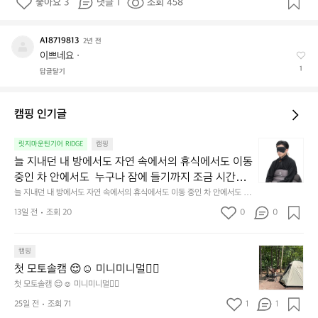
좋아요 3
댓글 1
조회 458
A18719813
A
2년 전
1
이쁘네요ㆍ
8
1
답글달기
7
1
9
캠핑 인기글
8
1
늘
릿지마운틴기어 RIDGE
캠핑
3
지
늘 지내던 내 방에서도 자연 속에서의 휴식에서도 이동 
내
중인 차 안에서도  누구나 잠에 들기까지 조금 시간이
던
 걸리는 순간이 있습니다.  그럴 때는 차분하게 눈을 가
늘 지내던 내 방에서도 자연 속에서의 휴식에서도 이동 중인 차 안에서도  누
내
구나 잠에 들기까지 조금 시간이 걸리는 순간이 있습니다.  그럴 때는 차분하
려보세요. 마치 암막 커튼을 조용히 내리듯이.  Polarte
방
13일 전
조회 20
0
0
게 눈을 가려보세요. 마치 암막 커튼을 조용히 내리듯이.  Polartec® Wind
c® Wind Pro™의 온기가 눈가를 포근히 감싸줍니다. 
에
 Pro™의 온기가 눈가를 포근히 감싸줍니다.  차가운 공기를 차단하고, 얼굴
에 밀착하여 빛을 막아줍니다.  이 슬립 웜을 쓰는 것만으로 그곳은 나만의
서
 차가운 공기를 차단하고, 얼굴에 밀착하여 빛을 막아
 밤이 됩니다.  안녕히 주무세요.
첫
도
캠핑
줍니다.  이 슬립 웜을 쓰는 것만으로 그곳은 나만의 밤
모
자
첫 모토솔캠 😌☺️ 미니미니멀👌🏼
이 됩니다.  안녕히 주무세요.
토
연
첫 모토솔캠 😌☺️ 미니미니멀👌🏼
솔
속
25일 전
조회 71
1
1
캠
에