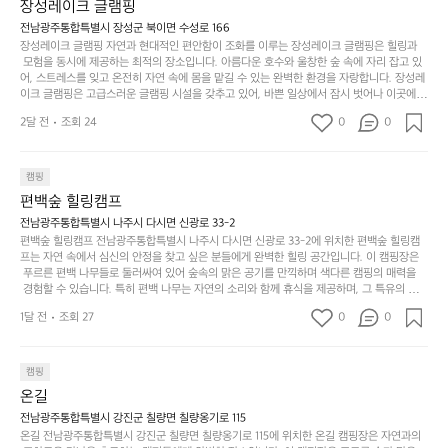
게
솔
장성레이크 글램핑
되어 있어 부모님들과 함께 즐거운 시간을 보낼 수 있습니다. 주변의 다양한 관광지와 먹거
과
건
눈
밭?
리를 탐험하는 재미도 포레스트 창평의 매력 중 하나입니다.  또한, 캠핑장을 방문한 후 지속
전남광주통합특별시 장성군 북이면 수성로 166
아
에
을
이
적으로 재방문하는 이들이 많아 인기가 날로 상승하고 있습니다. 포레스트 창평은 단순한 캠
장성레이크 글램핑 자연과 현대적인 편안함이 조화를 이루는 장성레이크 글램핑은 힐링과
웃
는
가
라
핑 그 이상을 제공하며, 자연을 사랑하는 모든 이들에게 꼭 한번 경험해봐야 할 장소로 자리
 모험을 동시에 제공하는 최적의 장소입니다. 아름다운 호수와 울창한 숲 속에 자리 잡고 있
도
크
려
잡았습니다.  인기 정도: ★★★★★
고
어, 스트레스를 잊고 온전히 자연 속에 몸을 맡길 수 있는 완벽한 환경을 자랑합니다. 장성레
어
기,
보
이크 글램핑은 고급스러운 글램핑 시설을 갖추고 있어, 바쁜 일상에서 잠시 벗어나 이곳에
해
의
무
 오면 사치스러운 휴식이 가능해집니다. 독립된 텐트에서 제공되는 특별한 불멍 공간은 소중
세
야
2달 전
조회 24
0
0
경
한 사람과 함께 따뜻한 이야기를 나눌 수 있는 소중한 시간을 만들어 줍니다. 또한, 주변의 자
게,
요.
하
연 환경은 하이킹과 자전거 타기 등 다양한 액티비티를 즐기기에 그야말로 완벽한 조건을 갖
계
형
마
나
추고 있습니다. 이곳에서의 캠핑은 단순한 숙박이 아닌, 가족과 친구들과 함께 소중한 추억
를
태,
치
여
을 창출하는 시간이 될 것입니다. 특히 식사를 좋아하는 분들에게는 매주 특별한 바비큐 파
캠핑
자
색
암
기
티와 지역에서 나는 신선한 재료로 만든 다양한 요리를 제공하여 미각을 만족시켜 줍니다. 
편백숲 힐링캠프
연
감
 장성레이크 글램핑은 그 아름다운 경관과 최고 품질의 시설 덕분에 최근 몇 년 사이에 특히
막
에
스
사
 주목받고 있는 캠핑장 중 하나입니다. 주말이면 방문객이 가득해 예약이 빠르게 차는 만큼
전남광주통합특별시 나주시 다시면 신광로 33-2
커
자
 미리 일정을 계획하시는 것이 좋습니다. 나만의 프라이빗한 공간에서 가족 및 사랑하는 사
럽
이
편백숲 힐링캠프 전남광주통합특별시 나주시 다시면 신광로 33-2에 위치한 편백숲 힐링캠
튼
리
람들과 함께하세요. 당신의 대자연 속 힐링을 기다리는 장성레이크 글램핑은 언젠가 반드시
프는 자연 속에서 심신의 안정을 찾고 싶은 분들에게 완벽한 힐링 공간입니다. 이 캠핑장은
게
의
을
를
 방문해봐야 할 명소로 자리매김하였습니다. 인기 정도: ★★★★★
 푸르른 편백 나무들로 둘러싸여 있어 숲속의 맑은 공기를 만끽하며 색다른 캠핑의 매력을
이
아
조
잡
 경험할 수 있습니다. 특히 편백 나무는 자연의 소리와 함께 휴식을 제공하며, 그 특유의 아로
어
주
용
았
마향이 심리적 안정감을 가져다줍니다. 이곳에서 아침 햇살을 맞으며 조용한 숲속에서의 커
주
미
1달 전
조회 27
0
0
피 한 잔은 그 어떤 도시의 카페에서 느끼기 힘든 특별함을 선사합니다. 편백숲 힐링캠프는
히
는
는
묘
 다양한 숙소 타입을 갖추고 있어 가족 단위는 물론 친구나 연인과 함께 더욱 기억에 남는 특
내
데
별한 시간을 보낼 수 있습니다. 주변에는 자전거 도로와 하이킹 트레일이 있어 액티비티를
R
한
리
정
 즐길 수 있는 기회도 많은데, 자전거를 타거나 숲속을 거닐며 다양한 생태계를 체험해보는
I
캠핑
밸
듯
말
 것도 일상의 스트레스를 잊게 해줍니다. 또한, 캠프파이어를 즐기며 별빛 아래서 시간을 보
D
런
온길
이.
시
내는 것은 일상에서 벗어나 새로운 여유를 찾는 방법입니다. 운영자는 항상 방문객의 편안함
G
스
P
과 안전을 최우선으로 생각하고 있으며, 깨끗하고 잘 관리된 시설을 자랑합니다. 가족들이
원
전남광주통합특별시 강진군 칠량면 칠량옹기로 115
E
가
 함께하는 모닥불 구이 파티나 친구들과의 캠핑 퀴즈도 놓칠 수 없는 재미가 됩니다. 자연과
o
온길 전남광주통합특별시 강진군 칠량면 칠량옹기로 115에 위치한 온길 캠핑장은 자연과의
하