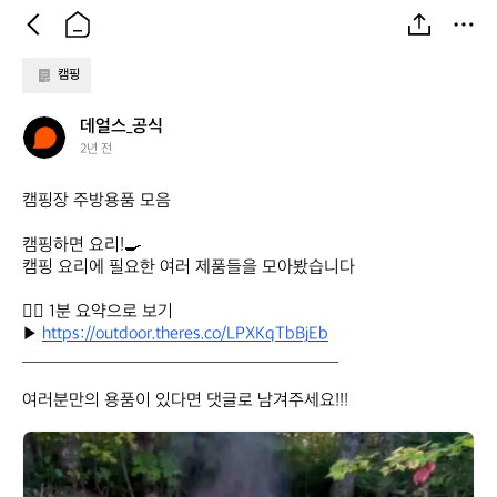
캠핑
데
데얼스_공식
얼
2년 전
스
_
캠핑장 주방용품 모음

공
식
캠핑하면 요리!🍳

캠핑 요리에 필요한 여러 제품들을 모아봤습니다

✋🏻 1분 요약으로 보기

▶️ 
https://outdoor.theres.co/LPXKqTbBjEb
_________________________________________________________

여러분만의 용품이 있다면 댓글로 남겨주세요!!!
데
얼
스