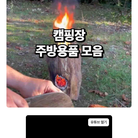
_
공
식
유튜브 열기