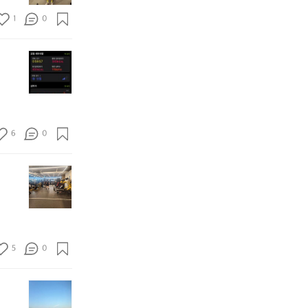
목
래
하
다
1
0
표
도
나
짐
달
오
구
중.
성
늘
매
아
오
ㅎ
도
했
직
늘
ㅎ
💪
네
까
의
조
완
요
지
스
금
료
~
는
쿼
만
숀
성
시
더
리
공
6
0
완
뺄
형
중
료!
라
님
혼
오
구
의
자
오
늘
요
턱
하
늘
은
걸
기
은
사
이
어
사
람
ㅋ
려
람
이
ㅋ
운
이
많
간
친
5
0
별
아
만
구
로
서
에
들
없
로
하
같
2
네
테
려
이
4.
요
이