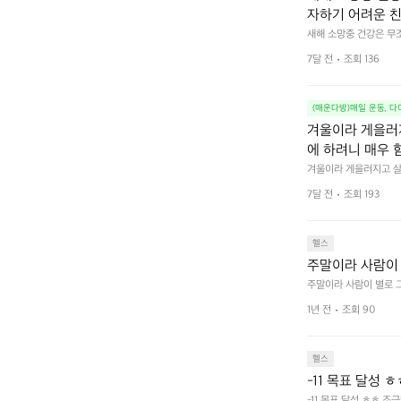
자하기 어려운 친
새해 소망중 건강은 무조
😆
7달 전
조회 136
(매운다방)매일 운동, 
겨울이라 게을러지
에 하려니 매우 
겨울이라 게을러지고 살
서 20개까지 해보기~! 
7달 전
조회 193
헬스
주말이라 사람이 
주말이라 사람이 별로 그
1년 전
조회 90
헬스
-11 목표 달성 
-11 목표 달성 ㅎㅎ 조