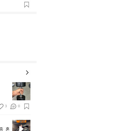
땀
훌
리
면
3
0
서
오
늘
새
도
해
단
  혼