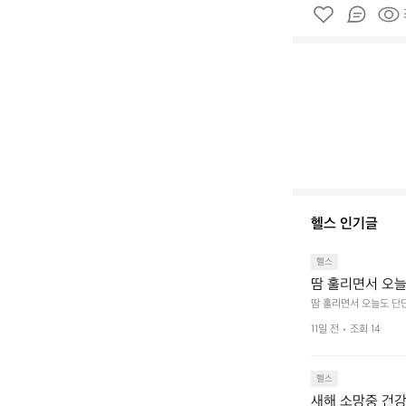
헬스 인기글
헬스
땀 훌리면서 오늘
땀 훌리면서 오늘도 단단
11일 전
조회 14
헬스
새해 소망중 건강