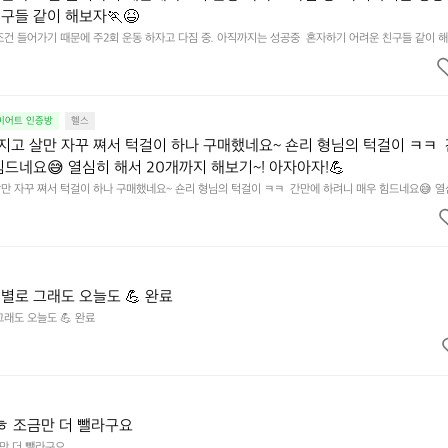
구들 같이 해보자🏃😆
건 들어가기 때문에 주2회 운동 하자고 다짐 중. 아직까지는 성공중  혼자하기 어려운 친구들 같이 해
다이어트 인증방
헬스
고 살만 자꾸 쪄서 턱걸이 하나 구매했네요~ 숀리 형님의 턱걸이 ㅋㅋ 
힘드네요😅 열심히 해서 20개까지 해보기~! 아자아자!💪
만 자꾸 쪄서 턱걸이 하나 구매했네요~ 숀리 형님의 턱걸이 ㅋㅋ  간만에 하려니 매우 힘드네요😅 열
아자아자!💪
별로 그래도 오늘도 💪 완료
래도 오늘도 💪 완료
ㅎㅎ 조금만 더 뺄라구요
금만 더 뺄라구요