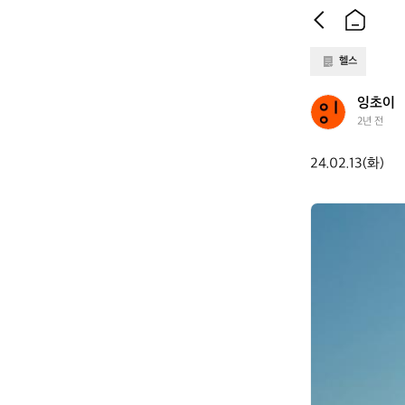
헬스
잉
잉초이
초
2년 전
이
24.02.13(화)
잉
초
이