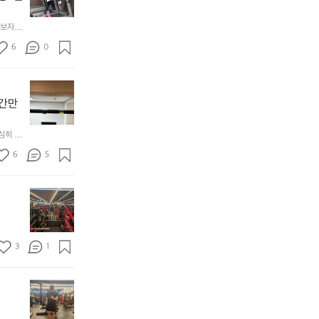
소
단
망
하
보자🏃
중
게
건
6
0
마
강
무
은
리
겨
무
합
울
조
 간만
니
이
건
다.
라
들
💪
심히 해
게
어
을
가
6
5
러
기
지
때
주
고
문
말
살
에
이
만
주
라
자
2
3
1
사
꾸
회
람
쪄
운
이
서
동
-
별
턱
하
1
로
걸
자
1
그
이
고