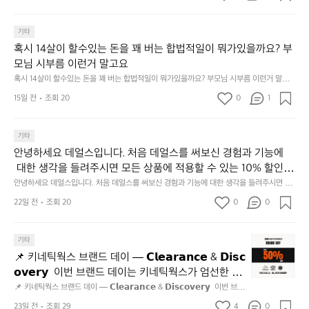
행]
1.
파
기타
크
혹시 14살이 할수있는 돈을 꽤 버는 합법적일이 뭐가있을까요? 부
골
모님 시부름 이런거 말고요
프
혹시 14살이 할수있는 돈을 꽤 버는 합법적일이 뭐가있을까요? 부모님 시부름 이런거 말고
운
요
동
15일 전
조회 20
0
1
많
이
기타
되
고,
안녕하세요 데얼스입니다. 처음 데얼스를 써보신 경험과 기능에
재
 대한 생각을 들려주시면 모든 상품에 적용할 수 있는 10% 할인
미
 쿠폰을 드립니다.  1분이면 끝낼 수 있으니 참여하시고 혜택받아
안녕하세요 데얼스입니다. 처음 데얼스를 써보신 경험과 기능에 대한 생각을 들려주시면 모
지
든 상품에 적용할 수 있는 10% 할인 쿠폰을 드립니다.  1분이면 끝낼 수 있으니 참여하시고
가세요 :)  하기의 링크 클릭 후 작성하시면 됩니다. https://docs.g
22일 전
조회 20
0
고
0
 혜택받아가세요 :)  하기의 링크 클릭 후 작성하시면 됩니다. https://docs.google.com/for
oogle.com/forms/d/e/1FAIpQLSfSU5C-euRse0uUKR3Rp1ibf1aC
2.
ms/d/e/1FAIpQLSfSU5C-euRse0uUKR3Rp1ibf1aCz3n9BB-jhkSYyjUlRSli3w/viewfor
m?usp=header
z3n9BB-jhkSYyjUlRSli3w/viewform?usp=header
간
📌
기타
성
키
전
📌 키네틱웍스 브랜드 데이 — 𝗖𝗹𝗲𝗮𝗿𝗮𝗻𝗰𝗲 & 𝗗𝗶𝘀𝗰
네
통
𝗼𝘃𝗲𝗿𝘆  이번 브랜드 데이는 키네틱웍스가 엄선한 5
틱
시
개 브랜드를 한 자리에서 만나는 클리어런스 기획전입
📌 키네틱웍스 브랜드 데이 — 𝗖𝗹𝗲𝗮𝗿𝗮𝗻𝗰𝗲 & 𝗗𝗶𝘀𝗰𝗼𝘃𝗲𝗿𝘆  이번 브랜
웍
장
드 데이는 키네틱웍스가 엄선한 5개 브랜드를 한 자리에서 만나는 클리어런
니다. - 카페 드 사이클리스트 - 릿지 마운틴 기어 - 써
스
23일 전
조회 29
4
0
닭