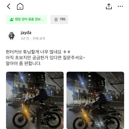
캠핑 장비 용품 정보 ...
기타
j
jayda
a
2년 전
전체 공개
y
d
헌터커브 튜닝할게 너무 많네요 ㅎㅎ

a
아직 초보지만 궁금한거 있다면 질문주셔요~

알아야 좀 편합니다.
j
j
a
a
y
y
d
d
a
a