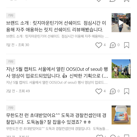
스 기획전입니다. - 카페 드 사이클리스트 - 릿지 마운틴 기어 - 써클 스포츠
클 스포츠웨어 - 블랙쉽 - 시티 컨트리 시티  옷장 속
브
웨어 - 블랙쉽 - 시티 컨트리 시티  옷장 속 자리만 차지하던 아이템은 비우
강
고, 새로운 시즌을 채워줄 발견을 지금 시작해 보세요. 👉 최대 ~𝟱𝟬% 𝗦𝗔
랜
 자리만 차지하던 아이템은 비우고, 새로운 시즌을 채
정/
𝗟𝗘  지금 바로 홈 화면에서 ‘키네틱웍스 브랜드데이’를 눌러보세요!
브
드
기타
오
워줄 발견을 지금 시작해 보세요. 👉 최대 ~𝟱𝟬% 𝗦𝗔
랜
데
징
브랜드 소개 : 릿지마운틴기어 선쉐이드  점심시간 이
𝗟𝗘  지금 바로 홈 화면에서 ‘키네틱웍스 브랜드데이’를 
드
이
어
용해 자주 애용하는 릿지 선쉐이드 리뷰해봤습니다.
눌러보세요!
소
—
회
브랜드 소개 : 릿지마운틴기어 선쉐이드  점심시간 이용해 자주 애용하는 릿
개
𝗖
맛
지 선쉐이드 리뷰해봤습니다.
:
1달 전
조회 30
4
0
𝗹
나
릿
고
𝗲
지
3.
𝗮
지
마
기타
동
𝗿
난
운
지난 5월 캡처드 서울에서 열린 OOS(Out of seoul) 행
해
𝗮
5
틴
앞
사 영상이 업로드되었답니다. 👍  신박한 기획으로 (당
𝗻
월
기
바
𝗰
신의 제품은 테무를 이길수 있습니까?) 부스 담당자들
지난 5월 캡처드 서울에서 열린 OOS(Out of seoul) 행사 영상이 업로드되
캡
어
다
었답니다. 👍  신박한 기획으로 (당신의 제품은 테무를 이길수 있습니까?)
𝗲
을 인터뷰해봤습니다.  솔직한 이야기 가득한 영상으로 
처
선
2달 전
조회 49
4
0
모
 부스 담당자들을 인터뷰해봤습니다.  솔직한 이야기 가득한 영상으로 만나
&
만나보시죠💪
드
쉐
보시죠💪
듬
𝗗
서
이
회
𝗶
무
울
기타
드
기
𝘀
한
에
점
무한도전 런 초대받았어요^^ 도둑과 경찰컨셉인데 경
가
𝗰
도
서
심
막
찰입니다.  도둑놈들? 잘 잡을수 있겠죠? ㅎㅎ
𝗼
전
열
시
히
무한도전 런 초대받았어요^^ 도둑과 경찰컨셉인데 경찰입니다.  도둑놈들?
𝘃
런
린
간
고
 잘 잡을수 있겠죠? ㅎㅎ