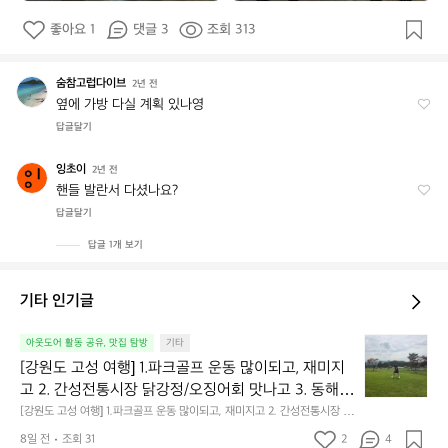
좋아요 1
댓글 3
조회 313
숨참고럽다이브
숨
2년 전
참
옆에 가방 다실 계획 있나영
고
답글달기
럽
다
잉초이
잉
2년 전
이
초
핸들 발란서 다셨나요?
브
이
답글달기
답글 1개 보기
기타 인기글
[강
아웃도어 활동 공유, 맛집 탐방
기타
원
[강원도 고성 여행] 1.파크골프 운동 많이되고, 재미지
도
고 2. 간성전통시장 닭강정/오징어회 맛나고 3. 동해
고
 앞바다 모듬회 기가막히고 4. 모듬곱창 쏘주한잔 혀를 
[강원도 고성 여행] 1.파크골프 운동 많이되고, 재미지고 2. 간성전통시장 닭
성
강정/오징어회 맛나고 3. 동해 앞바다 모듬회 기가막히고 4. 모듬곱창 쏘주
내두르고 5. 썬셋에 취하고 ~
여
8일 전
조회 31
2
4
한잔 혀를 내두르고 5. 썬셋에 취하고 ~