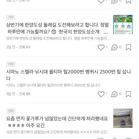
𝗲
초
O
2달 전
조회 55
1
이
0
4.
대
𝗿
O
용
모
받
S
𝘆
해
듬
상
았
기타
(O
이
자
곱
반
어
u
번
주
상반기에 한양도성 둘레길 도전해보려고 합니다. 정말
창
기
요
t
브
애
쏘
 하루만에 가능할까요? 😙  한국의 한양도성소개:  한
에
^
o
랜
용
주
양의 수도성곽(Capital Fortifications of Hanyang)은
상반기에 한양도성 둘레길 도전해보려고 합니다. 정말 하루만에 가능할까
한
^
f
드
하
한
요? 😙  한국의 한양도성소개:  한양의 수도성곽(Capital Fortifications of
 조선 왕조의 수도 한양을 방어하기 위해 축조된 대규
양
도
2달 전
조회 69
1
s
0
데
는
 Hanyang)은 조선 왕조의 수도 한양을 방어하기 위해 축조된 대규모 성곽
잔
모 성곽군으로, 도성(한양도성), 입보성(북한산성), 연
도
둑
e
군으로, 도성(한양도성), 입보성(북한산성), 연결성(탕춘대성)으로 구성되어 
이
릿
혀
있다. 이 성곽은 단순한 수도방어 시설을 넘어 도시와 주변 환경이 결합된 역
성
결성(탕춘대성)으로 구성되어 있다. 이 성곽은 단순한
과
o
는
지
를
사적 경관을 형성하며, 한반도 성곽 축성 전통의 발전 과정을 보여주는 중요
둘
기타
경
u
키
선
 수도방어 시설을 넘어 도시와 주변 환경이 결합된 역
내
한 성곽 유산이다. 세 성곽은 서로 기능적으로 연결된 형태로 구성되어 있으
레
찰
l)
네
쉐
시마노 스텔라 낚시대 울티마 릴2000번 벵퀴시 2500번 릴 삽니
사적 경관을 형성하며, 한반도 성곽 축성 전통의 발전
두
며, 총 길이는 약 42.75km에 이르는 대규모 수도 성곽이다.
길
컨
행
틱
이
다
르
 과정을 보여주는 중요한 성곽 유산이다. 세 성곽은 서
도
셉
사
웍
드
고
시마노 스텔라 낚시대 울티마 릴2000번 벵퀴시 2500번 릴 삽니다
로 기능적으로 연결된 형태로 구성되어 있으며, 총 길
전
인
영
스
리
5.
이는 약 42.75km에 이르는 대규모 수도 성곽이다.
해
3달 전
조회 88
1
데
0
상
가
뷰
썬
보
경
이
엄
해
셋
려
찰
업
선
봤
에
요
기타
고
입
로
한
습
취
즘
합
니
드
요즘 먼지 꽃가루가 넘많았는데 간단하게 처리했네요
5
니
하
먼
니
다.
되
개
다.
 ㅎㅎㅎㅎ 아주 요긴
고
지
다.
도
었
브
~
요즘 먼지 꽃가루가 넘많았는데 간단하게 처리했네요 ㅎㅎㅎㅎ 아주 요긴
꽃
정
둑
답
랜