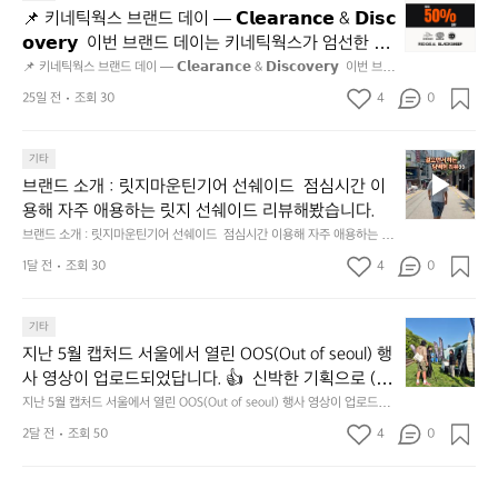
았
키
전
📌 키네틱웍스 브랜드 데이 — 𝗖𝗹𝗲𝗮𝗿𝗮𝗻𝗰𝗲 & 𝗗𝗶𝘀𝗰
어
네
통
𝗼𝘃𝗲𝗿𝘆  이번 브랜드 데이는 키네틱웍스가 엄선한 5
요
틱
시
개 브랜드를 한 자리에서 만나는 클리어런스 기획전입
📌 키네틱웍스 브랜드 데이 — 𝗖𝗹𝗲𝗮𝗿𝗮𝗻𝗰𝗲 & 𝗗𝗶𝘀𝗰𝗼𝘃𝗲𝗿𝘆  이번 브랜
👍
웍
장
드 데이는 키네틱웍스가 엄선한 5개 브랜드를 한 자리에서 만나는 클리어런
니다. - 카페 드 사이클리스트 - 릿지 마운틴 기어 - 써
스
25일 전
조회 30
4
0
닭
스 기획전입니다. - 카페 드 사이클리스트 - 릿지 마운틴 기어 - 써클 스포츠
클 스포츠웨어 - 블랙쉽 - 시티 컨트리 시티  옷장 속
브
웨어 - 블랙쉽 - 시티 컨트리 시티  옷장 속 자리만 차지하던 아이템은 비우
강
고, 새로운 시즌을 채워줄 발견을 지금 시작해 보세요. 👉 최대 ~𝟱𝟬% 𝗦𝗔
랜
 자리만 차지하던 아이템은 비우고, 새로운 시즌을 채
정/
𝗟𝗘  지금 바로 홈 화면에서 ‘키네틱웍스 브랜드데이’를 눌러보세요!
브
드
기타
오
워줄 발견을 지금 시작해 보세요. 👉 최대 ~𝟱𝟬% 𝗦𝗔
랜
데
징
브랜드 소개 : 릿지마운틴기어 선쉐이드  점심시간 이
𝗟𝗘  지금 바로 홈 화면에서 ‘키네틱웍스 브랜드데이’를 
드
이
어
용해 자주 애용하는 릿지 선쉐이드 리뷰해봤습니다.
눌러보세요!
소
—
회
브랜드 소개 : 릿지마운틴기어 선쉐이드  점심시간 이용해 자주 애용하는 릿
개
𝗖
맛
지 선쉐이드 리뷰해봤습니다.
:
1달 전
조회 30
4
0
𝗹
나
릿
고
𝗲
지
3.
𝗮
지
마
기타
동
𝗿
난
운
지난 5월 캡처드 서울에서 열린 OOS(Out of seoul) 행
해
𝗮
5
틴
앞
사 영상이 업로드되었답니다. 👍  신박한 기획으로 (당
𝗻
월
기
바
𝗰
신의 제품은 테무를 이길수 있습니까?) 부스 담당자들
지난 5월 캡처드 서울에서 열린 OOS(Out of seoul) 행사 영상이 업로드되
캡
어
다
었답니다. 👍  신박한 기획으로 (당신의 제품은 테무를 이길수 있습니까?)
𝗲
을 인터뷰해봤습니다.  솔직한 이야기 가득한 영상으로 
처
선
2달 전
조회 50
4
0
모
 부스 담당자들을 인터뷰해봤습니다.  솔직한 이야기 가득한 영상으로 만나
&
만나보시죠💪
드
쉐
보시죠💪
듬
𝗗
서
이
회
𝗶
울