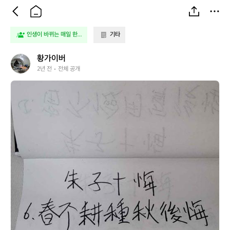
인생이 바뀌는 매일 한...
기타
황
황가이버
가
2년 전
전체 공개
이
황
버
가
이
버