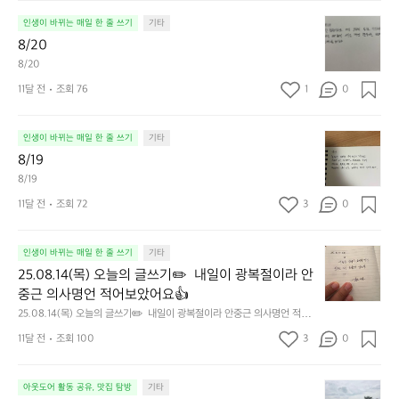
8/
인생이 바뀌는 매일 한 줄 쓰기
기타
2
8/20
0
8/20
11달 전
조회 76
1
0
8/
인생이 바뀌는 매일 한 줄 쓰기
기타
1
8/19
9
8/19
11달 전
조회 72
3
0
2
인생이 바뀌는 매일 한 줄 쓰기
기타
5.
25.08.14(목) 오늘의 글쓰기✏️  내일이 광복절이라 안
0
중근 의사명언 적어보았어요👍
8.
25.08.14(목) 오늘의 글쓰기✏️  내일이 광복절이라 안중근 의사명언 적어
1
보았어요👍
4
11달 전
조회 100
3
0
(목)
오
[강
늘
아웃도어 활동 공유, 맛집 탐방
기타