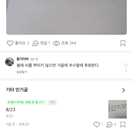
좋아요 2
댓글 1
조회 244
황가이버
황
2년 전
가
봄에 씨를 뿌리지 않으면 가을에 추수할때 후회한다
이
1
답글달기
버
기타 인기글
8/
인생이 바뀌는 매일 한 줄 쓰기
기타
2
8/23
3
8/23
11달 전
조회 87
1
0