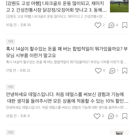
원
의
[강원도 고성 여행] 1.파크골프 운동 많이되고, 재미지
도
글
고 2. 간성전통시장 닭강정/오징어회 맛나고 3. 동해
고
쓰
 앞바다 모듬회 기가막히고 4. 모듬곱창 쏘주한잔 혀를 
[강원도 고성 여행] 1.파크골프 운동 많이되고, 재미지고 2. 간성전통시장 닭
성
기
강정/오징어회 맛나고 3. 동해 앞바다 모듬회 기가막히고 4. 모듬곱창 쏘주
내두르고 5. 썬셋에 취하고 ~
여
10일 전
조회 35
2
4
✏️
한잔 혀를 내두르고 5. 썬셋에 취하고 ~
행]
내
1.
일
파
기타
이
크
혹시 14살이 할수있는 돈을 꽤 버는 합법적일이 뭐가있을까요? 부
광
골
모님 시부름 이런거 말고요
복
프
절
혹시 14살이 할수있는 돈을 꽤 버는 합법적일이 뭐가있을까요? 부모님 시부름 이런거 말고
운
요
이
동
17일 전
조회 22
0
1
라
많
안
이
중
기타
되
근
고,
안녕하세요 데얼스입니다. 처음 데얼스를 써보신 경험과 기능에
의
재
 대한 생각을 들려주시면 모든 상품에 적용할 수 있는 10% 할인
사
미
 쿠폰을 드립니다.  1분이면 끝낼 수 있으니 참여하시고 혜택받아
명
안녕하세요 데얼스입니다. 처음 데얼스를 써보신 경험과 기능에 대한 생각을 들려주시면 모
지
든 상품에 적용할 수 있는 10% 할인 쿠폰을 드립니다.  1분이면 끝낼 수 있으니 참여하시고
언
가세요 :)  하기의 링크 클릭 후 작성하시면 됩니다. https://docs.g
25일 전
조회 21
0
고
0
 혜택받아가세요 :)  하기의 링크 클릭 후 작성하시면 됩니다. https://docs.google.com/for
적
oogle.com/forms/d/e/1FAIpQLSfSU5C-euRse0uUKR3Rp1ibf1aC
2.
ms/d/e/1FAIpQLSfSU5C-euRse0uUKR3Rp1ibf1aCz3n9BB-jhkSYyjUlRSli3w/viewfor
어
m?usp=header
z3n9BB-jhkSYyjUlRSli3w/viewform?usp=header
간
보
📌
기타
성