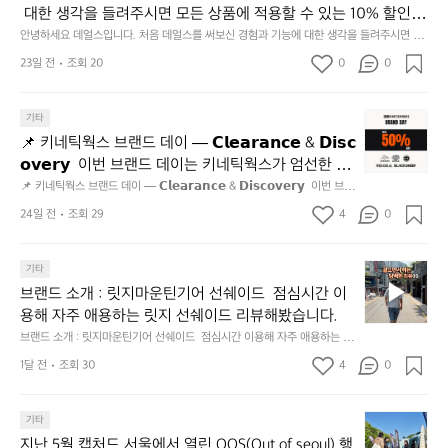
재
 대한 생각을 들려주시면 모든 상품에 적용할 수 있는 10% 할인
사
미
 쿠폰을 드립니다.  1분이면 끝낼 수 있으니 참여하시고 혜택받아
명
안녕하세요 데얼스입니다. 처음 데얼스를 써보신 경험과 기능에 대한 생각을 들려주시면 모
지
든 상품에 적용할 수 있는 10% 할인 쿠폰을 드립니다.  1분이면 끝낼 수 있으니 참여하시고
언
가세요 :)  하기의 링크 클릭 후 작성하시면 됩니다. https://docs.g
23일 전
조회 20
0
고
0
 혜택받아가세요 :)  하기의 링크 클릭 후 작성하시면 됩니다. https://docs.google.com/for
적
oogle.com/forms/d/e/1FAIpQLSfSU5C-euRse0uUKR3Rp1ibf1aC
2.
ms/d/e/1FAIpQLSfSU5C-euRse0uUKR3Rp1ibf1aCz3n9BB-jhkSYyjUlRSli3w/viewfor
어
m?usp=header
z3n9BB-jhkSYyjUlRSli3w/viewform?usp=header
간
보
📌
기타
성
았
키
전
📌 키네틱웍스 브랜드 데이 — 𝗖𝗹𝗲𝗮𝗿𝗮𝗻𝗰𝗲 & 𝗗𝗶𝘀𝗰
어
네
통
𝗼𝘃𝗲𝗿𝘆  이번 브랜드 데이는 키네틱웍스가 엄선한 5
요
틱
시
개 브랜드를 한 자리에서 만나는 클리어런스 기획전입
📌 키네틱웍스 브랜드 데이 — 𝗖𝗹𝗲𝗮𝗿𝗮𝗻𝗰𝗲 & 𝗗𝗶𝘀𝗰𝗼𝘃𝗲𝗿𝘆  이번 브랜
👍
웍
장
드 데이는 키네틱웍스가 엄선한 5개 브랜드를 한 자리에서 만나는 클리어런
니다. - 카페 드 사이클리스트 - 릿지 마운틴 기어 - 써
스
24일 전
조회 29
4
0
닭
스 기획전입니다. - 카페 드 사이클리스트 - 릿지 마운틴 기어 - 써클 스포츠
클 스포츠웨어 - 블랙쉽 - 시티 컨트리 시티  옷장 속
브
웨어 - 블랙쉽 - 시티 컨트리 시티  옷장 속 자리만 차지하던 아이템은 비우
강
고, 새로운 시즌을 채워줄 발견을 지금 시작해 보세요. 👉 최대 ~𝟱𝟬% 𝗦𝗔
랜
 자리만 차지하던 아이템은 비우고, 새로운 시즌을 채
정/
𝗟𝗘  지금 바로 홈 화면에서 ‘키네틱웍스 브랜드데이’를 눌러보세요!
브
드
기타
오
워줄 발견을 지금 시작해 보세요. 👉 최대 ~𝟱𝟬% 𝗦𝗔
랜
데
징
브랜드 소개 : 릿지마운틴기어 선쉐이드  점심시간 이
𝗟𝗘  지금 바로 홈 화면에서 ‘키네틱웍스 브랜드데이’를 
드
이
어
용해 자주 애용하는 릿지 선쉐이드 리뷰해봤습니다.
눌러보세요!
소
—
회
브랜드 소개 : 릿지마운틴기어 선쉐이드  점심시간 이용해 자주 애용하는 릿
개
𝗖
맛
지 선쉐이드 리뷰해봤습니다.
:
1달 전
조회 30
4
0
𝗹
나
릿
고
𝗲
지
3.
𝗮
지
마
기타
동
𝗿
난
운
지난 5월 캡처드 서울에서 열린 OOS(Out of seoul) 행
해