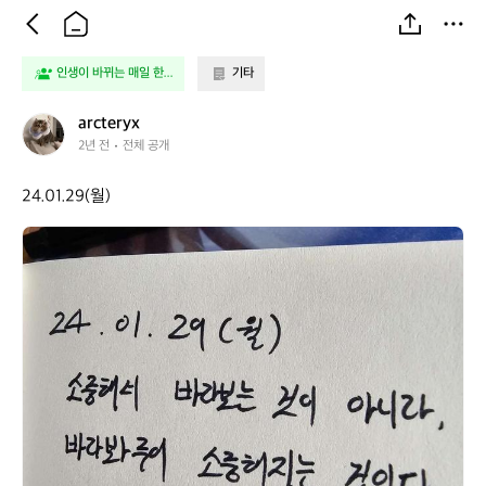
인생이 바뀌는 매일 한...
기타
a
arcteryx
r
2년 전
전체 공개
c
t
24.01.29(월)
e
r
a
y
r
x
c
t
e
r
y
x