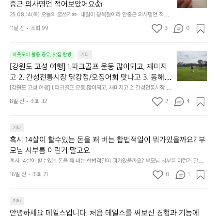
0
중근 의사명언 적어보았어요👍
8.
25.08.14(목) 오늘의 글쓰기✏️  내일이 광복절이라 안중근 의사명언 적어
1
보았어요👍
4
11달 전
조회 99
3
0
(목)
오
[강
늘
아웃도어 활동 공유, 맛집 탐방
기타
원
의
[강원도 고성 여행] 1.파크골프 운동 많이되고, 재미지
도
글
고 2. 간성전통시장 닭강정/오징어회 맛나고 3. 동해
고
쓰
 앞바다 모듬회 기가막히고 4. 모듬곱창 쏘주한잔 혀를 
[강원도 고성 여행] 1.파크골프 운동 많이되고, 재미지고 2. 간성전통시장 닭
성
기
강정/오징어회 맛나고 3. 동해 앞바다 모듬회 기가막히고 4. 모듬곱창 쏘주
내두르고 5. 썬셋에 취하고 ~
여
8일 전
조회 32
2
4
✏️
한잔 혀를 내두르고 5. 썬셋에 취하고 ~
행]
내
1.
일
파
기타
이
크
혹시 14살이 할수있는 돈을 꽤 버는 합법적일이 뭐가있을까요? 부
광
골
모님 시부름 이런거 말고요
복
프
절
혹시 14살이 할수있는 돈을 꽤 버는 합법적일이 뭐가있을까요? 부모님 시부름 이런거 말고
운
요
이
동
16일 전
조회 21
0
1
라
많
안
이
중
기타
되
근
고,
안녕하세요 데얼스입니다. 처음 데얼스를 써보신 경험과 기능에
의