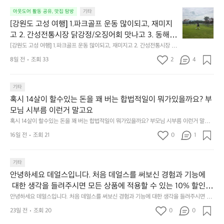
[강
아웃도어 활동 공유, 맛집 탐방
기타
원
[강원도 고성 여행] 1.파크골프 운동 많이되고, 재미지
도
고 2. 간성전통시장 닭강정/오징어회 맛나고 3. 동해
고
 앞바다 모듬회 기가막히고 4. 모듬곱창 쏘주한잔 혀를 
[강원도 고성 여행] 1.파크골프 운동 많이되고, 재미지고 2. 간성전통시장 닭
성
강정/오징어회 맛나고 3. 동해 앞바다 모듬회 기가막히고 4. 모듬곱창 쏘주
내두르고 5. 썬셋에 취하고 ~
여
8일 전
조회 33
2
4
한잔 혀를 내두르고 5. 썬셋에 취하고 ~
행]
1.
파
기타
크
혹시 14살이 할수있는 돈을 꽤 버는 합법적일이 뭐가있을까요? 부
골
모님 시부름 이런거 말고요
프
혹시 14살이 할수있는 돈을 꽤 버는 합법적일이 뭐가있을까요? 부모님 시부름 이런거 말고
운
요
동
16일 전
조회 21
0
1
많
이
기타
되
고,
안녕하세요 데얼스입니다. 처음 데얼스를 써보신 경험과 기능에
재
 대한 생각을 들려주시면 모든 상품에 적용할 수 있는 10% 할인
미
 쿠폰을 드립니다.  1분이면 끝낼 수 있으니 참여하시고 혜택받아
안녕하세요 데얼스입니다. 처음 데얼스를 써보신 경험과 기능에 대한 생각을 들려주시면 모
지
든 상품에 적용할 수 있는 10% 할인 쿠폰을 드립니다.  1분이면 끝낼 수 있으니 참여하시고
가세요 :)  하기의 링크 클릭 후 작성하시면 됩니다. https://docs.g
23일 전
조회 20
0
고
0
 혜택받아가세요 :)  하기의 링크 클릭 후 작성하시면 됩니다. https://docs.google.com/for
oogle.com/forms/d/e/1FAIpQLSfSU5C-euRse0uUKR3Rp1ibf1aC
2.
ms/d/e/1FAIpQLSfSU5C-euRse0uUKR3Rp1ibf1aCz3n9BB-jhkSYyjUlRSli3w/viewfor