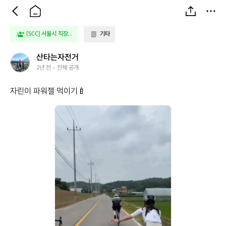
[SCC] 서울시 직장...
기타
산
산타는자전거
타
2년 전
전체 공개
는
자
자린이 파워젤 먹이기🍼
전
거