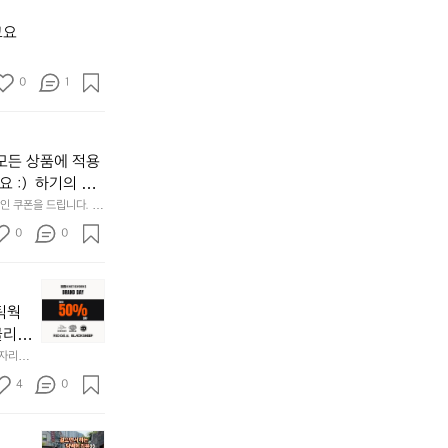
파
크
고요
골
프
0
1
운
동
많
이
모든 상품에 적용
되
고,
 :)  하기의 링
재
Rse0uUKR3Rp1i
 쿠폰을 드립니다.  1
미
/d/e/1FAIpQLSfS
0
0
지
고
2.
📌
간
키
네틱웍
성
네
전
클리스
틱
통
차지하
한 자리에
웍
시
시티  옷
𝗘  
스
4
0
바로 홈
장
브
닭
랜
강
브
드
정/