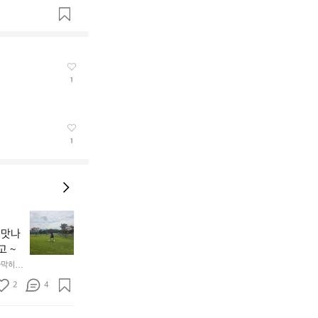
1
1
[강
원
 맛나
도
고 ~
고
가막히고 
성
여
2
4
행]
1.