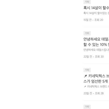
기타
혹시 14살이 할
혹시 14살이 할수있는
15일 전
조회 20
기타
안녕하세요 데얼스
할 수 있는 10%
크 클릭 후 작성하시면 
안녕하세요 데얼스입니다.
분이면 끝낼 수 있으니 참여
bf1aCz3n9BB-jh
22일 전
조회 20
U5C-euRse0uUKR3Rp1
기타
📌 키네틱웍스 브랜드 
스가 엄선한 5개
트 - 릿지 마운틴
📌 키네틱웍스 브랜드 데이 
서 만나는 클리어런스 기
던 아이템은 비우고,
23일 전
조회 28
장 속 자리만 차지하던 아
지금 바로 홈 화
 화면에서 ‘키네틱웍스
기타