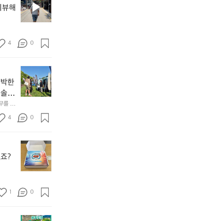
랜
데
리뷰해
오
드
이
징
소
—
어
개
𝗖
회
:
4
0
𝗹
맛
릿
𝗲
나
지
𝗮
고
지
마
𝗿
3.
난
운
신박한
동
𝗮
5
틴
 솔직
해
𝗻
월
기
앞
𝗰
테무를 이
캡
어
바
𝗲
처
선
4
0
다
&
드
쉐
모
𝗗
서
이
듬
𝗶
무
울
드
회
𝘀
한
에
점
죠?
기
𝗰
도
서
심
가
𝗼
전
열
시
막
𝘃
런
린
간
히
𝗲
초
O
1
이
0
고
대
𝗿
O
용
4.
받
S
𝘆
해
모
상
았
(O