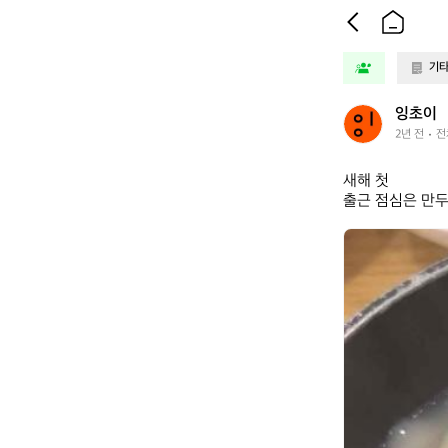
기
잉
잉초이
초
2년 전
전
이
새해 첫

출근 점심은 만두
잉
초
이