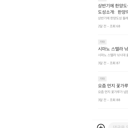
상반기에 한양도성
도성소개:  한양의 수
어하기 위해 축조
상반기에 한양도성 둘레길
ortifications 
로 구성되어 있다
2달 전
조회 68
성), 연결성(탕춘대성)
 경관을 형성하며
며, 한반도 성곽 축성 
며, 총 길이는 약 42.
곽은 서로 기능적
기타
수도 성곽이다.
시마노 스텔라 낚
시마노 스텔라 낚시대 울
3달 전
조회 87
기타
요즘 먼지 꽃가
요즘 먼지 꽃가루가 넘
3달 전
조회 88