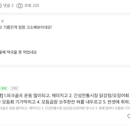
댓글 2
조회 220
 전
고 기름진게 엄청 고소해보이네요!
올해 떡국을 못 먹었네요
집 탐방
기타
행] 1.파크골프 운동 많이되고, 재미지고 2. 간성전통시장 닭강정/오징어회
다 모듬회 기가막히고 4. 모듬곱창 쏘주한잔 혀를 내두르고 5. 썬셋에 취하
.파크골프 운동 많이되고, 재미지고 2. 간성전통시장 닭강정/오징어회 맛나고 3. 동해 앞바다 모듬회 기
혀를 내두르고 5. 썬셋에 취하고 ~