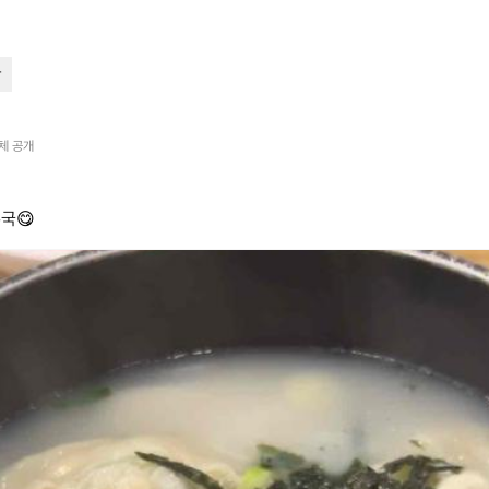
타
체 공개
국😋