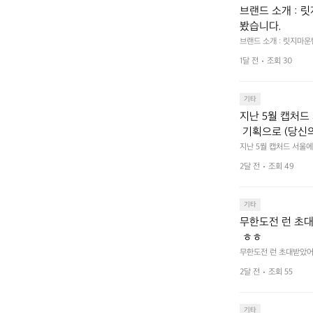
브랜드 소개 : 
봤습니다.
브랜드 소개 : 릿지마
1달 전
조회 30
기타
지난 5월 캡처드 
 기획으로 (당신
한 이야기 가득한
지난 5월 캡처드 서울에서
길수 있습니까?) 부스
2달 전
조회 49
기타
무한도전 런 초대
 ㅎㅎ
무한도전 런 초대받았어요
2달 전
조회 55
기타