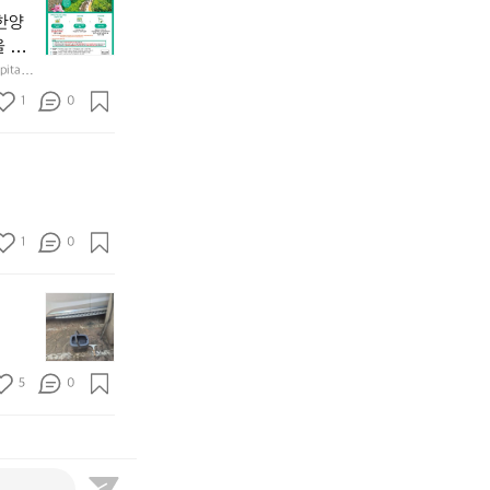
이
자
듬
반
어
u
번
주
한양
곱
기
요
t
브
애
을 방
창
에
^
o
랜
용
쏘
성)으
tal F
한
^
f
드
하
북한산
주
사적
양
도
1
s
0
데
는
을 형성하
한
세 성
도
둑
e
어 있으
이
릿
잔
성
규모 
과
o
는
지
혀
둘
경
u
키
선
를
레
찰
l)
네
쉐
내
길
컨
행
틱
이
두
도
셉
사
웍
드
르
1
0
전
인
영
스
리
고
해
데
상
가
뷰
5.
보
경
이
엄
해
썬
요
려
찰
업
선
봤
셋
즘
고
입
로
한
습
에
먼
합
니
드
5
니
취
지
니
다.
되
개
다.
하
5
0
꽃
다.
도
었
브
고
가
정
둑
답
랜
~
루
말
놈
니
드
가
하
들?
다.
를
넘
루
잘
한
👍