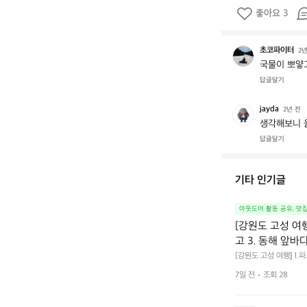
좋아요 3
초코파이터
초
2년
코
국물이 뽀얗
파
답글달기
이
터
jayda
j
2년 전
a
생각해보니 
y
답글달기
d
a
기타 인기글
아웃도어 활동 공유, 맛
[강원도 고성 여
고 3. 동해 앞바
[강원도 고성 여행] 1
4. 모듬곱창 쏘주한잔 
7일 전
조회 28