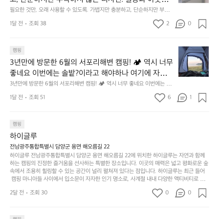
 해치치 않는 선에서, 가장 가볍고 얇게 설계했습니다. 
것
넘
에
어의 경계를 자연스럽게 이어주는 RIDGE MOUNTAIN 
필요한 것만, 오래 사용할 수 있도록. 가볍지만 충분하고, 단순하지만 부족하
 이 디자인과 사용감은, 꼭 직접 손으로 만져보며 경험
만,
었
서
지 않은 디자인. 일상과 아웃도어의 경계를 자연스럽게 이어주는 RIDGE M
GEAR. 키네틱웍스에서 만나보세요.
해 보시기를 바랍니다.
오
군
1달 전
조회 38
2
0
OUNTAIN GEAR. 키네틱웍스에서 만나보세요.
도
래
요.
누
사
릿
구
3
용
캠핑
지
나
년
할
의
3년만에 방문한 6월의 서포리해변 캠핑! 🏕 역시 너무 
잠
만
수
초
에
좋네요 이번에는 솔밭?이라고 해야하나 여기에 자리를 
에
있
기
들
잡았는데 정말 시원하고 경치도 좋네요  서해치고 물도 
3년만에 방문한 6월의 서포리해변 캠핑! 🏕 역시 너무 좋네요 이번에는 솔
방
도
제
기
밭?이라고 해야하나 여기에 자리를 잡았는데 정말 시원하고 경치도 좋네요 
맑은편, 아이들도 놀기 좋고 1박 2일은 넘 짧게 느껴지
문
록.
1달 전
조회 51
6
품
1
 서해치고 물도 맑은편, 아이들도 놀기 좋고 1박 2일은 넘 짧게 느껴지네요  .
까
네요  .1박 1동 1만원 (수금은 7시쯤, 동네에서 관리) .수
한
가
인
1박 1동 1만원 (수금은 7시쯤, 동네에서 관리) .수금하면서 음식물.쓰레기봉
지
투를 1개씩 나누어줌 .솔밭에 바로 화장실있음 .5분거리 cu .2분거리 음식점  
6
금하면서 음식물.쓰레기봉투를 1개씩 나누어줌 .솔밭에 
볍
‘R
조
항구에서부터 해변까지 버스도 다니네요 ㅎㅎㅎ 아이들 엄청 좋아하네요 점
월
캠핑
지
지
바로 화장실있음 .5분거리 cu .2분거리 음식점  항구에
금
심쯤도착해서 철수할때까지 물놀이 3타임이나 했네요 ⛱️
의
만
퍼
하이글루
서부터 해변까지 버스도 다니네요 ㅎㅎㅎ 아이들 엄청
시
서
충
지
간
전남광주통합특별시 담양군 용면 해오름길 22
 좋아하네요 점심쯤도착해서 철수할때까지 물놀이 3
포
분
갑’입
하이글루 전남광주통합특별시 담양군 용면 해오름길 22에 위치한 하이글루는 자연과 함께
이
타임이나 했네요 ⛱️
리
하
니
하는 캠핑의 진정한 즐거움을 선사하는 특별한 장소입니다. 이곳의 매력은 넓고 평화로운 숲
걸
해
속에서 조용히 힐링할 수 있는 공간이 널리 펼쳐져 있다는 점입니다. 하이글루는 최근 들어
고,
다.
리
 캠핑 마니아들 사이에서 입소문이 자자한 인기 명소로, 사계절 내내 다양한 액티비티로 방
변
단
일
는
문객들을 맞이합니다. 특히, 하이글루의 독특한 시설인 글램핑 텐트는 고객들에게 아늑한 잠
캠
순
상
2달 전
조회 30
0
순
0
자리를 제공하며, 캠핑의 매력을 한층 더해 줍니다. 밖에서는 자연의 소리를 들으며, 내부에
핑!
하
에
간
서는 편안한 침대에서 하루의 피로를 풀 수 있는 완벽한 조화가 이루어집니다. 이곳의 장점
지
서
🏕
은 또 다른 캠핑의 매력인 바베큐 파티를 즐길 수 있는 공간이 마련되어 있어 친구나 가족과
이
만
 함께 좋은 시간을 보낼 수 있다는 것입니다. 또한, 하이글루 인근에는 다양한 트레킹 코스와