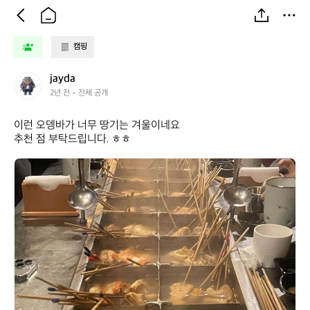
캠핑
j
jayda
a
2년 전
전체 공개
y
d
이런 오뎅바가 너무 땅기는 겨울이네요 

a
추천 점 부탁드립니다. ㅎㅎ
j
a
y
d
a