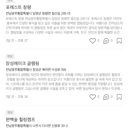
늘
캠핑
있
역
 자전거 도로가 있어 아웃도어 활동을 좋아하는 이들에게 더욱 참조할 만한 장소가 됩니다.
부
지
습
시
포레스트 창평
 담양의 아름다운 자연과 함께, 건강한 레저 활동을 즐기며 행복한 캠핑 경험을 쌓으실 수 있
족
니
니
너
습니다. 하이글루에서 특별한 순간을 만끽해보세요. 따뜻한 햇살과 함께하는 아침, 상징적인 
전남광주통합특별시 담양군 창평면 일산길 235-13
하
고
다.
무
담양의 죽녹원과 함께 어우러진 저녁, 그리고 고요한 밤하늘 아래에서 별을 바라보며 나누는 
포레스트 창평 전남광주통합특별시 담양군 창평면 일산길 235-13  포레스트 창평은 자연의
지
다
이야기들은 여러분의 캠핑 여행을 더욱 특별하게 만들어 줄 것입니다.  인기 정도: ★★★★
그
좋
 품속에서 진정한 휴식을 찾고 싶은 이들을 위한 완벽한 캠핑장입니다. 아름다운 전라남도의 
않
니
★
산악지대에 위치한 이 캠핑장은 푸른 숲과 맑은 계곡이 어우러진 경치로 방문객을 맞이합니
럴
네
은
고
다. 캠핑장을 구성하는 다양한 시설과 서비스 덕분에 가족, 친구, 연인과 함께 특별한 순간을
때
요
 만들어갈 수 있는 최적의 공간이 됩니다.  포레스트 창평은 주말마다 직접 재배한 신선한 농
디
싶
는
이
2달 전
조회 27
0
0
산물을 제공하는 캠핑장으로, 현지에서만 느낄 수 있는 자연의 맛을 경험할 수 있습니다. 또
자
어
차
번
한, 다양한 트레킹 코스와 자전거 도로는 캠퍼들이 탐험과 모험의 짜릿함을 누릴 수 있도록
인.
지
분
에
 만들어졌습니다. 저녁에는 별빛 아래에서 바베큐 파티를 즐기거나, 잔잔한 계곡 소리를 들
일
는
으며 깊은 숙면을 취할 수 있는 기회를 제공합니다.  이곳은 자연과의 완벽한 조화를 이루며,
하
는
캠핑
상
물
 다채로운 야외 활동을 제공합니다. 특히 어린이들은 안전하게 놀 수 있는 놀이시설이 마련
게
솔
장성레이크 글램핑
되어 있어 부모님들과 함께 즐거운 시간을 보낼 수 있습니다. 주변의 다양한 관광지와 먹거
과
건
눈
밭?
리를 탐험하는 재미도 포레스트 창평의 매력 중 하나입니다.  또한, 캠핑장을 방문한 후 지속
전남광주통합특별시 장성군 북이면 수성로 166
아
에
을
이
적으로 재방문하는 이들이 많아 인기가 날로 상승하고 있습니다. 포레스트 창평은 단순한 캠
장성레이크 글램핑 자연과 현대적인 편안함이 조화를 이루는 장성레이크 글램핑은 힐링과
웃
는
가
라
핑 그 이상을 제공하며, 자연을 사랑하는 모든 이들에게 꼭 한번 경험해봐야 할 장소로 자리
 모험을 동시에 제공하는 최적의 장소입니다. 아름다운 호수와 울창한 숲 속에 자리 잡고 있
도
크
려
잡았습니다.  인기 정도: ★★★★★
고
어, 스트레스를 잊고 온전히 자연 속에 몸을 맡길 수 있는 완벽한 환경을 자랑합니다. 장성레
어
기,
보
이크 글램핑은 고급스러운 글램핑 시설을 갖추고 있어, 바쁜 일상에서 잠시 벗어나 이곳에
해
의
무
 오면 사치스러운 휴식이 가능해집니다. 독립된 텐트에서 제공되는 특별한 불멍 공간은 소중
세
야
2달 전
조회 24
0
0
경
한 사람과 함께 따뜻한 이야기를 나눌 수 있는 소중한 시간을 만들어 줍니다. 또한, 주변의 자
게,
요.
하
연 환경은 하이킹과 자전거 타기 등 다양한 액티비티를 즐기기에 그야말로 완벽한 조건을 갖
계
형
마
나
추고 있습니다. 이곳에서의 캠핑은 단순한 숙박이 아닌, 가족과 친구들과 함께 소중한 추억
를
태,
치
여
을 창출하는 시간이 될 것입니다. 특히 식사를 좋아하는 분들에게는 매주 특별한 바비큐 파
캠핑
자
색
암
기
티와 지역에서 나는 신선한 재료로 만든 다양한 요리를 제공하여 미각을 만족시켜 줍니다. 
편백숲 힐링캠프
연
감
 장성레이크 글램핑은 그 아름다운 경관과 최고 품질의 시설 덕분에 최근 몇 년 사이에 특히
막
에
스
사
 주목받고 있는 캠핑장 중 하나입니다. 주말이면 방문객이 가득해 예약이 빠르게 차는 만큼
전남광주통합특별시 나주시 다시면 신광로 33-2
커
자