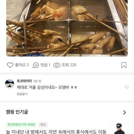
좋아요 5
댓글 1
조회 226
초코파이터
초
2년 전
코
제대로 겨울 감성이네요~ 오뎅바 ㅎㅎ
파
답글달기
이
터
캠핑 인기글
늘
릿지마운틴기어 RIDGE
캠핑
지
늘 지내던 내 방에서도 자연 속에서의 휴식에서도 이동 