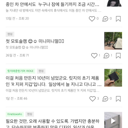
내
중인 차 안에서도  누구나 잠에 들기까지 조금 시간이
던
 걸리는 순간이 있습니다.  그럴 때는 차분하게 눈을 가
늘 지내던 내 방에서도 자연 속에서의 휴식에서도 이동 중인 차 안에서도  누
내
구나 잠에 들기까지 조금 시간이 걸리는 순간이 있습니다.  그럴 때는 차분하
려보세요. 마치 암막 커튼을 조용히 내리듯이.  Polarte
방
13일 전
조회 20
0
0
게 눈을 가려보세요. 마치 암막 커튼을 조용히 내리듯이.  Polartec® Wind
c® Wind Pro™의 온기가 눈가를 포근히 감싸줍니다. 
에
 Pro™의 온기가 눈가를 포근히 감싸줍니다.  차가운 공기를 차단하고, 얼굴
에 밀착하여 빛을 막아줍니다.  이 슬립 웜을 쓰는 것만으로 그곳은 나만의
서
 차가운 공기를 차단하고, 얼굴에 밀착하여 빛을 막아
 밤이 됩니다.  안녕히 주무세요.
첫
도
캠핑
줍니다.  이 슬립 웜을 쓰는 것만으로 그곳은 나만의 밤
모
자
첫 모토솔캠 😌☺️ 미니미니멀👌🏼
이 됩니다.  안녕히 주무세요.
토
연
첫 모토솔캠 😌☺️ 미니미니멀👌🏼
솔
속
26일 전
조회 71
1
1
캠
에
서
😌
의
☺️
이
릿지마운틴기어 RIDGE
캠핑
휴
미
걸
이걸 처음 만든지 10년이 넘었군요. 릿지의 초기 제품
식
니
처
에
미
인 ‘R 지퍼 지갑’입니다.  일상에서 늘 지니고 다니고 싶
음
서
니
어지는 물건에는 크기, 무게, 형태, 색감 사이의 아주 미
이걸 처음 만든지 10년이 넘었군요. 릿지의 초기 제품인 ‘R 지퍼 지갑’입니
만
도
멀
다.  일상에서 늘 지니고 다니고 싶어지는 물건에는 크기, 무게, 형태, 색감
묘한 밸런스가 존재합니다.  예를 들자면 일에 집중하
든
1달 전
조회 46
3
0
이
 사이의 아주 미묘한 밸런스가 존재합니다.  예를 들자면 일에 집중하느라 책
👌🏼
느라 책상 위 가장자리에 대충 걸쳐 놓아도 시야에 걸
지
상 위 가장자리에 대충 걸쳐 놓아도 시야에 걸리적거리지 않는 것. R 지퍼 지
동
갑은 바로 그 위화감 없는 균형감에서 출발했습니다.  그중에서도 슬림함에
1
리적거리지 않는 것. R 지퍼 지갑은 바로 그 위화감 없
중
 철저히 집착했습니다. 튼튼한 내구도와 넉넉한 수납력을 해치치 않는 선에
필
0
Kineticworks
캠핑
는 균형감에서 출발했습니다.  그중에서도 슬림함에 철
인
서, 가장 가볍고 얇게 설계했습니다.  이 디자인과 사용감은, 꼭 직접 손으로
요
년
필요한 것만, 오래 사용할 수 있도록. 가볍지만 충분하
차
저히 집착했습니다. 튼튼한 내구도와 넉넉한 수납력을
 만져보며 경험해 보시기를 바랍니다.
한
이
안
고, 단순하지만 부족하지 않은 디자인. 일상과 아웃도