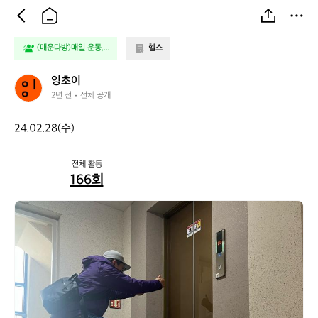
(매운다방)매일 운동,...
헬스
잉
잉초이
초
2년 전
전체 공개
이
24.02.28(수)
전체 활동
166회
잉
초
이