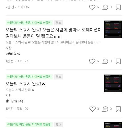
중
게
나
직까지는 성공중  혼자하기 어려운 친구들 같이 해보자🏃😆
건
7달 전
조회 136
6
0
마
구
강
무
매
은
리
했
오
무
(매운다방)매일 운동, 다이어트 인증방
헬스
합
네
늘
조
오늘의 스쿼시 완료! 오늘은 사람이 많아서 로테이션이 
니
요
의
건
다.
~
길다보니 운동이 덜 됐군요ㅠㅠ
스
들
💪
숀
오늘의 스쿼시 완료! 오늘은 사람이 많아서 로테이션이 길다보니 운동이 덜
쿼
어
리
 됐군요ㅠㅠ
시간
시
가
형
59m 57s
완
기
님
료!
때
1년 전
조회 122
6
0
의
오
문
턱
늘
에
걸
오
은
(매운다방)매일 운동, 다이어트 인증방
헬스
주
이
늘
사
2
오늘의 스쿼시 완료!🔥
ㅋ
의
람
회
ㅋ
오늘의 스쿼시 완료!🔥
스
이
운
간
시간
쿼
많
동
만
1h 17m 14s
시
아
하
에
1년 전
조회 129
3
0
완
서
자
하
료!
로
고
려
🔥
테
다
니
스
(매운다방)매일 운동, 다이어트 인증방
헬스
이
짐