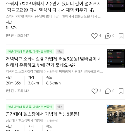
매
쿼
스쿼시 7회차! 바빠서 2주만에 왔더니 감이 떨어져서
션
중.
우
시
이
아
 힘들군요😅 다시 열심히 다녀서 체력 키우기~💪
힘
7
길
직
드
스쿼시 7회차! 바빠서 2주만에 왔더니 감이 떨어져서 힘들군요😅 다시 열심
회
다
까
히 다녀서 체력 키우기~💪
네
시간
차!
보
지
요
1h 37s
바
니
는
😅
빠
1년 전
조회 147
4
0
운
성
열
서
동
공
심
2
이
중
히
저
주
(매운다방)매일 운동, 다이어트 인증방
헬스
덜
혼
해
녁
만
저녁먹고 소화시킬겸 가볍게 러닝&운동! 밤바람이 시
됐
자
서
먹
에
군
하
원해서 운동하고 밖에 걷기 좋네요~🍃
2
고
왔
요
기
저녁먹고 소화시킬겸 가볍게 러닝&운동! 밤바람이 시원해서 운동하고 밖에
0
소
더
ㅠ
어
 걷기 좋네요~🍃
시간
거리
속도
개
화
니
ㅠ
려
26m 35s
3.8km
8.6km/h
까
시
감
운
지
킬
이
1년 전
조회 142
3
0
친
해
겸
떨
구
보
가
어
들
기
공
볍
(매운다방)매일 운동, 다이어트 인증방
헬스
져
같
~!
간
게
서
공간대여 헬스장에서 가볍게 러닝&운동!
이
아
대
러
힘
해
공간대여 헬스장에서 가볍게 러닝&운동!
자
여
닝
들
보
시간
거리
속도
아
헬
&
군