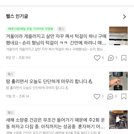
헬스 인기글
겨
(매운다방)매일 운동, 다이어트 인증방
헬스
울
겨울이라 게을러지고 살만 자꾸 쪄서 턱걸이 하나 구매
이
했네요~ 숀리 형님의 턱걸이 ㅋㅋ  간만에 하려니 매우 
라
힘드네요😅 열심히 해서 20개까지 해보기~! 아자아
겨울이라 게을러지고 살만 자꾸 쪄서 턱걸이 하나 구매했네요~ 숀리 형님의
게
 턱걸이 ㅋㅋ  간만에 하려니 매우 힘드네요😅 열심히 해서 20개까지 해보
자!💪
을
8달 전
조회 193
6
5
기~! 아자아자!💪
러
지
땀
고
헬스
훌
살
땀 훌리면서 오늘도 단단하게 마무리 합니다.💪
리
만
땀 훌리면서 오늘도 단단하게 마무리 합니다.💪
면
자
11일 전
조회 14
3
0
서
꾸
오
쪄
늘
서
새
헬스
도
턱
해
단
새해 소망중 건강은 무조건 들어가기 때문에 주2회 운
걸
소
단
이
동 하자고 다짐 중. 아직까지는 성공중  혼자하기 어려
망
하
하
운 친구들 같이 해보자🏃😆
새해 소망중 건강은 무조건 들어가기 때문에 주2회 운동 하자고 다짐 중. 아