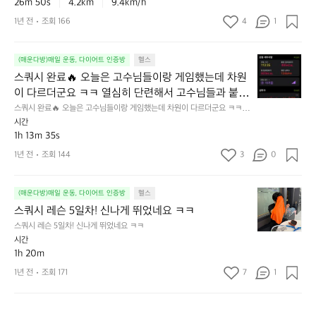
자
26m 50s
4.2km
9.4km/h
자!
스
운
요
🏃
💪
1년 전
조회 166
4
1
장
동!
😅
😆
에
밤
다
서
바
시
스
(매운다방)매일 운동, 다이어트 인증방
헬스
가
람
열
쿼
볍
스쿼시 완료🔥 오늘은 고수님들이랑 게임했는데 차원
이
심
시
게
시
히
이 다르더군요 ㅋㅋ 열심히 단련해서 고수님들과 붙을
완
러
원
다
 그날까지~!🎾
스쿼시 완료🔥 오늘은 고수님들이랑 게임했는데 차원이 다르더군요 ㅋㅋ 열
료
닝
해
녀
심히 단련해서 고수님들과 붙을 그날까지~!🎾
시간
🔥
&
서
서
1h 13m 35s
오
운
운
체
늘
1년 전
조회 144
3
0
동!
동
력
은
하
키
고
고
우
스
수
(매운다방)매일 운동, 다이어트 인증방
헬스
밖
기
쿼
님
스쿼시 레슨 5일차! 신나게 뛰었네요 ㅋㅋ
에
~
시
들
걷
💪
스쿼시 레슨 5일차! 신나게 뛰었네요 ㅋㅋ
레
이
기
시간
슨
랑
좋
1h 20m
5
게
네
1년 전
조회 171
7
1
일
임
요
차!
했
~
신
는
🍃
나
데