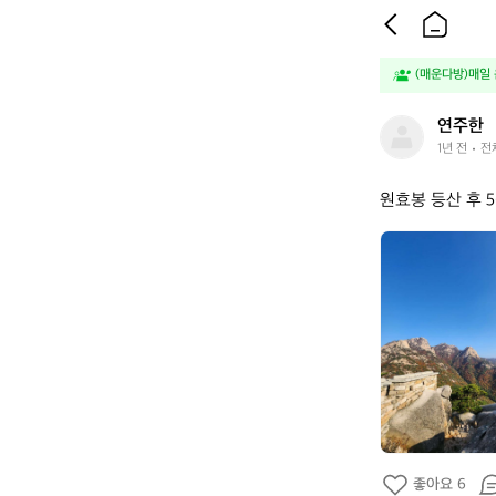
(매운다방)매일 운
연
연주한
주
1년 전
전
한
원효봉 등산 후 
연
주
한
좋아요 6