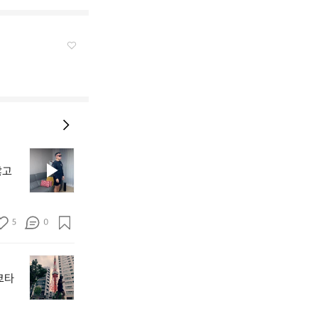
해
외
않고
에
서
난
리
5
0
난
모
도
닝
쿄
챌
쿄타
타
린
워
지
런
1