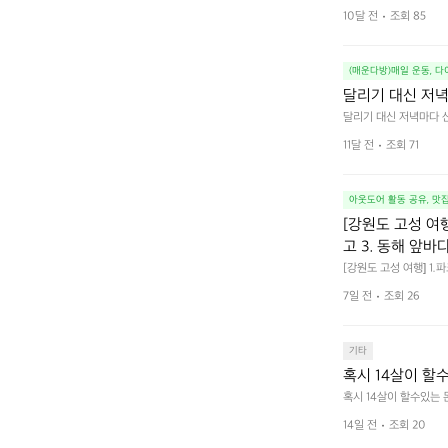
10달 전
조회 85
(매운다방)매일 운동, 
달리기 대신 저
달리기 대신 저녁마다 
11달 전
조회 71
아웃도어 활동 공유, 맛
[강원도 고성 여
고 3. 동해 앞바
[강원도 고성 여행] 1
4. 모듬곱창 쏘주한잔 
7일 전
조회 26
기타
혹시 14살이 할
혹시 14살이 할수있는
14일 전
조회 20