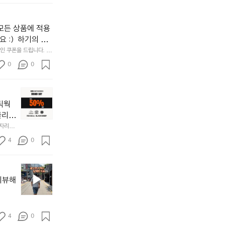
동
무
들
많
좋
지
이
네
않
모든 상품에 적용
되
요
고
고,
 :)  하기의 링
장
가
재
소:
Rse0uUKR3Rp1i
볍
 쿠폰을 드립니다.  1
미
/d/e/1FAIpQLSfS
도
게
0
0
지
쿄
시
고
타
작
2.
워
할
📌
간
수
키
네틱웍
성
있
네
전
클리스
어
틱
통
차지하
한 자리에
좋
웍
시
시티  옷
네
𝗘  
스
4
0
바로 홈
장
요
브
닭
랜
강
브
드
정/
랜
데
리뷰해
오
드
이
징
소
—
어
개
𝗖
회
:
4
0
𝗹
맛