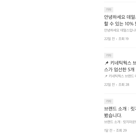
기타
안녕하세요 데얼스
할 수 있는 10%
크 클릭 후 작성하시면 
안녕하세요 데얼스입니다.
분이면 끝낼 수 있으니 참여
bf1aCz3n9BB-jh
22일 전
조회 19
U5C-euRse0uUKR3Rp1
기타
📌 키네틱웍스 브랜드 
스가 엄선한 5개
트 - 릿지 마운틴
📌 키네틱웍스 브랜드 데이 
서 만나는 클리어런스 기
던 아이템은 비우고,
22일 전
조회 28
장 속 자리만 차지하던 아
지금 바로 홈 화
 화면에서 ‘키네틱웍스
기타
브랜드 소개 : 
봤습니다.
브랜드 소개 : 릿지마
1달 전
조회 29