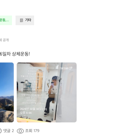
동,...
기타
체 공개
56일차 상체운동!
연
주
한
댓글 2
조회 179