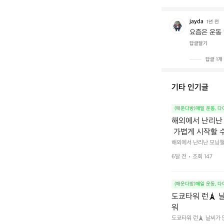
jayda
j
1년 전
a
요즘은 운동
y
답글달기
d
a
답글 1개
기타 인기글
(매운다방)매일 운동, 
해외에서 난리난 
 가볍게 시작할 
해외에서 난리난 모닝챌린
6달 전
조회 147
(매운다방)매일 운동, 
도쿄타워 런🗼 
워
도쿄타워 런🗼 날씨가