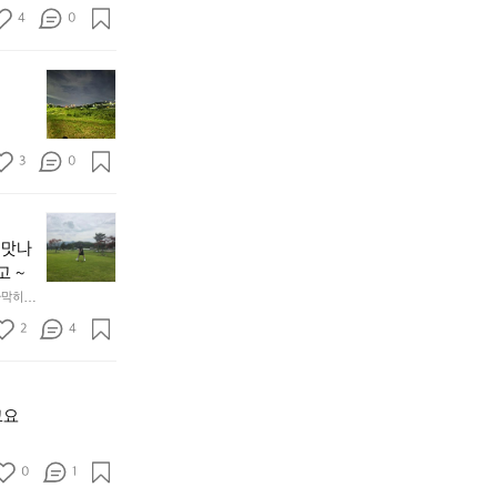
🗼
0
4
0
날
0
씨
개
달
가
오
리
많
늘
기
이
아
대
습
침
3
0
신
해
에
저
요
도
녁
하
챌
[강
마
지
린
원
다
 맛나
만
지
도
산
새
1
고 ~
고
책
로
0
가막히고 
성
하
운
0
여
2
4
기
곳
개
행]
로
에
완
1.
했
서
료
파
어
달
했
크
고요
용
리
어
골
기
요
프
도
☺️
0
1
운
너
힘