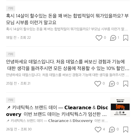
1.
지
린
파
기타
만
지
크
새
1
혹시 14살이 할수있는 돈을 꽤 버는 합법적일이 뭐가있을까요? 부
골
로
0
모님 시부름 이런거 말고요
프
운
0
혹시 14살이 할수있는 돈을 꽤 버는 합법적일이 뭐가있을까요? 부모님 시부름 이런거 말고
운
곳
개
요
동
18일 전
조회 22
0
에
1
완
많
서
료
이
달
했
기타
되
리
어
고,
기
요
안녕하세요 데얼스입니다. 처음 데얼스를 써보신 경험과 기능에
재
도
☺️
 대한 생각을 들려주시면 모든 상품에 적용할 수 있는 10% 할인
미
너
힘
 쿠폰을 드립니다.  1분이면 끝낼 수 있으니 참여하시고 혜택받아
안녕하세요 데얼스입니다. 처음 데얼스를 써보신 경험과 기능에 대한 생각을 들려주시면 모
지
무
들
든 상품에 적용할 수 있는 10% 할인 쿠폰을 드립니다.  1분이면 끝낼 수 있으니 참여하시고
가세요 :)  하기의 링크 클릭 후 작성하시면 됩니다. https://docs.g
25일 전
조회 21
0
고
0
좋
지
 혜택받아가세요 :)  하기의 링크 클릭 후 작성하시면 됩니다. https://docs.google.com/for
oogle.com/forms/d/e/1FAIpQLSfSU5C-euRse0uUKR3Rp1ibf1aC
2.
ms/d/e/1FAIpQLSfSU5C-euRse0uUKR3Rp1ibf1aCz3n9BB-jhkSYyjUlRSli3w/viewfor
네
않
m?usp=header
z3n9BB-jhkSYyjUlRSli3w/viewform?usp=header
간
요
고
📌
기타
성
장
가
키
전
소:
📌 키네틱웍스 브랜드 데이 — 𝗖𝗹𝗲𝗮𝗿𝗮𝗻𝗰𝗲 & 𝗗𝗶𝘀𝗰
볍
네
통
도
게
𝗼𝘃𝗲𝗿𝘆  이번 브랜드 데이는 키네틱웍스가 엄선한 5
틱
시
쿄
시
개 브랜드를 한 자리에서 만나는 클리어런스 기획전입
📌 키네틱웍스 브랜드 데이 — 𝗖𝗹𝗲𝗮𝗿𝗮𝗻𝗰𝗲 & 𝗗𝗶𝘀𝗰𝗼𝘃𝗲𝗿𝘆  이번 브랜
웍
장
타
작
드 데이는 키네틱웍스가 엄선한 5개 브랜드를 한 자리에서 만나는 클리어런
니다. - 카페 드 사이클리스트 - 릿지 마운틴 기어 - 써
스
26일 전
조회 30
4
0
닭
워
할
스 기획전입니다. - 카페 드 사이클리스트 - 릿지 마운틴 기어 - 써클 스포츠
클 스포츠웨어 - 블랙쉽 - 시티 컨트리 시티  옷장 속
브
웨어 - 블랙쉽 - 시티 컨트리 시티  옷장 속 자리만 차지하던 아이템은 비우