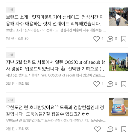
강
수
고, 새로운 시즌을 채워줄 발견을 지금 시작해 보세요. 👉 최대 ~𝟱𝟬% 𝗦𝗔
랜
 자리만 차지하던 아이템은 비우고, 새로운 시즌을 채
정/
있
𝗟𝗘  지금 바로 홈 화면에서 ‘키네틱웍스 브랜드데이’를 눌러보세요!
브
드
기타
오
워줄 발견을 지금 시작해 보세요. 👉 최대 ~𝟱𝟬% 𝗦𝗔
어
랜
데
징
브랜드 소개 : 릿지마운틴기어 선쉐이드  점심시간 이
좋
𝗟𝗘  지금 바로 홈 화면에서 ‘키네틱웍스 브랜드데이’를 
드
이
어
네
용해 자주 애용하는 릿지 선쉐이드 리뷰해봤습니다.
눌러보세요!
소
—
회
요
브랜드 소개 : 릿지마운틴기어 선쉐이드  점심시간 이용해 자주 애용하는 릿
개
𝗖
맛
지 선쉐이드 리뷰해봤습니다.
:
1달 전
조회 30
4
0
𝗹
나
릿
고
𝗲
지
3.
𝗮
지
마
기타
동
𝗿
난
운
지난 5월 캡처드 서울에서 열린 OOS(Out of seoul) 행
해
𝗮
5
틴
앞
사 영상이 업로드되었답니다. 👍  신박한 기획으로 (당
𝗻
월
기
바
𝗰
신의 제품은 테무를 이길수 있습니까?) 부스 담당자들
지난 5월 캡처드 서울에서 열린 OOS(Out of seoul) 행사 영상이 업로드되
캡
어
다
었답니다. 👍  신박한 기획으로 (당신의 제품은 테무를 이길수 있습니까?)
𝗲
을 인터뷰해봤습니다.  솔직한 이야기 가득한 영상으로 
처
선
2달 전
조회 50
4
0
모
 부스 담당자들을 인터뷰해봤습니다.  솔직한 이야기 가득한 영상으로 만나
&
만나보시죠💪
드
쉐
보시죠💪
듬
𝗗
서
이
회
𝗶
무
울
기타
드
기
𝘀
한
에
점
무한도전 런 초대받았어요^^ 도둑과 경찰컨셉인데 경
가
𝗰
도
서
심
막
찰입니다.  도둑놈들? 잘 잡을수 있겠죠? ㅎㅎ
𝗼
전
열
시
히
무한도전 런 초대받았어요^^ 도둑과 경찰컨셉인데 경찰입니다.  도둑놈들?
𝘃
런
린
간
고
 잘 잡을수 있겠죠? ㅎㅎ
𝗲
초
O
2달 전
조회 55
1
이
0
4.