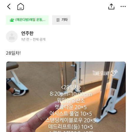
(매운다방)매일 운동,...
기타
연
연주한
주
1년 전
전체 공개
한
28일차!
연
주
한