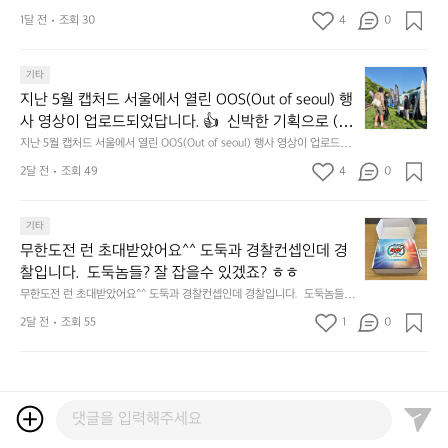
개
𝗖
맛
지 선쉐이드 리뷰해봤습니다.
:
1달 전
조회 30
4
0
𝗹
나
릿
고
𝗲
지
3.
𝗮
지
마
기타
동
𝗿
난
운
지난 5월 캡처드 서울에서 열린 OOS(Out of seoul) 행
해
𝗮
5
틴
앞
사 영상이 업로드되었답니다. 👍  신박한 기획으로 (당
𝗻
월
기
바
𝗰
신의 제품은 테무를 이길수 있습니까?) 부스 담당자들
지난 5월 캡처드 서울에서 열린 OOS(Out of seoul) 행사 영상이 업로드되
캡
어
다
었답니다. 👍  신박한 기획으로 (당신의 제품은 테무를 이길수 있습니까?)
𝗲
을 인터뷰해봤습니다.  솔직한 이야기 가득한 영상으로 
처
선
2달 전
조회 49
4
0
모
 부스 담당자들을 인터뷰해봤습니다.  솔직한 이야기 가득한 영상으로 만나
&
만나보시죠💪
드
쉐
보시죠💪
듬
𝗗
서
이
회
𝗶
무
울
기타
드
기
𝘀
한
에
점
무한도전 런 초대받았어요^^ 도둑과 경찰컨셉인데 경
가
𝗰
도
서
심
막
찰입니다.  도둑놈들? 잘 잡을수 있겠죠? ㅎㅎ
𝗼
전
열
시
히
무한도전 런 초대받았어요^^ 도둑과 경찰컨셉인데 경찰입니다.  도둑놈들?
𝘃
런
린
간
고
 잘 잡을수 있겠죠? ㅎㅎ
𝗲
초
O
2달 전
조회 55
1
이
0
4.
대
𝗿
O
용
모
받
S
𝘆
해
듬
았
(O
이
자
곱
어
u
번
주
창
요
t
브
애
쏘
^
o
랜
용
주