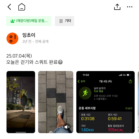
(매운다방)매일 운동,...
기타
잉
잉초이
초
2년 전
전체 공개
이
25.07.04(목)

오늘은 걷기와 스쿼트 완료😃
잉
잉
초
초
이
이