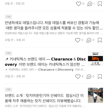
너
힘
요
동
15일 전
조회 20
0
1
무
들
많
좋
지
이
네
않
기타
되
요
고
고,
안녕하세요 데얼스입니다. 처음 데얼스를 써보신 경험과 기능에
장
가
재
소:
 대한 생각을 들려주시면 모든 상품에 적용할 수 있는 10% 할인
볍
미
도
게
 쿠폰을 드립니다.  1분이면 끝낼 수 있으니 참여하시고 혜택받아
안녕하세요 데얼스입니다. 처음 데얼스를 써보신 경험과 기능에 대한 생각을 들려주시면 모
지
쿄
시
든 상품에 적용할 수 있는 10% 할인 쿠폰을 드립니다.  1분이면 끝낼 수 있으니 참여하시고
가세요 :)  하기의 링크 클릭 후 작성하시면 됩니다. https://docs.g
22일 전
조회 20
0
고
0
 혜택받아가세요 :)  하기의 링크 클릭 후 작성하시면 됩니다. https://docs.google.com/for
타
작
oogle.com/forms/d/e/1FAIpQLSfSU5C-euRse0uUKR3Rp1ibf1aC
2.
ms/d/e/1FAIpQLSfSU5C-euRse0uUKR3Rp1ibf1aCz3n9BB-jhkSYyjUlRSli3w/viewfor
워
할
m?usp=header
z3n9BB-jhkSYyjUlRSli3w/viewform?usp=header
간
수
📌
기타
성
있
키
전
📌 키네틱웍스 브랜드 데이 — 𝗖𝗹𝗲𝗮𝗿𝗮𝗻𝗰𝗲 & 𝗗𝗶𝘀𝗰
어
네
통
𝗼𝘃𝗲𝗿𝘆  이번 브랜드 데이는 키네틱웍스가 엄선한 5
좋
틱
시
네
개 브랜드를 한 자리에서 만나는 클리어런스 기획전입
📌 키네틱웍스 브랜드 데이 — 𝗖𝗹𝗲𝗮𝗿𝗮𝗻𝗰𝗲 & 𝗗𝗶𝘀𝗰𝗼𝘃𝗲𝗿𝘆  이번 브랜
웍
장
드 데이는 키네틱웍스가 엄선한 5개 브랜드를 한 자리에서 만나는 클리어런
요
니다. - 카페 드 사이클리스트 - 릿지 마운틴 기어 - 써
스
23일 전
조회 29
4
0
닭
스 기획전입니다. - 카페 드 사이클리스트 - 릿지 마운틴 기어 - 써클 스포츠
클 스포츠웨어 - 블랙쉽 - 시티 컨트리 시티  옷장 속
브
웨어 - 블랙쉽 - 시티 컨트리 시티  옷장 속 자리만 차지하던 아이템은 비우
강
고, 새로운 시즌을 채워줄 발견을 지금 시작해 보세요. 👉 최대 ~𝟱𝟬% 𝗦𝗔
랜
 자리만 차지하던 아이템은 비우고, 새로운 시즌을 채
정/
𝗟𝗘  지금 바로 홈 화면에서 ‘키네틱웍스 브랜드데이’를 눌러보세요!
브
드
기타
오
워줄 발견을 지금 시작해 보세요. 👉 최대 ~𝟱𝟬% 𝗦𝗔
랜
데
징
브랜드 소개 : 릿지마운틴기어 선쉐이드  점심시간 이
𝗟𝗘  지금 바로 홈 화면에서 ‘키네틱웍스 브랜드데이’를 
드
이
어
용해 자주 애용하는 릿지 선쉐이드 리뷰해봤습니다.
눌러보세요!
소
—
회
브랜드 소개 : 릿지마운틴기어 선쉐이드  점심시간 이용해 자주 애용하는 릿