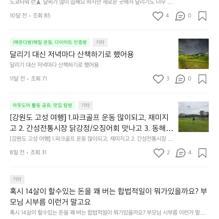
도쿄타워 런🗼 날씨가 많이 습해요 하지만 새로운 곳에서 달리기도 너무 좋
런
1
네요  장소:도쿄타워
🗼
0
10달 전
조회 85
4
0
날
0
씨
개
달
가
(매운다방)매일 운동, 다이어트 인증방
기타
오
리
많
늘
달리기 대신 저녁마다 산책하기로 했어용
기
이
아
달리기 대신 저녁마다 산책하기로 했어용
대
습
침
11달 전
조회 71
3
0
신
해
에
저
요
도
녁
하
챌
[강
아웃도어 활동 공유, 맛집 탐방
기타
마
지
린
원
다
[강원도 고성 여행] 1.파크골프 운동 많이되고, 재미지
만
지
도
산
새
1
고 2. 간성전통시장 닭강정/오징어회 맛나고 3. 동해
고
책
로
0
 앞바다 모듬회 기가막히고 4. 모듬곱창 쏘주한잔 혀를 
[강원도 고성 여행] 1.파크골프 운동 많이되고, 재미지고 2. 간성전통시장 닭
성
하
운
0
강정/오징어회 맛나고 3. 동해 앞바다 모듬회 기가막히고 4. 모듬곱창 쏘주
내두르고 5. 썬셋에 취하고 ~
여
8일 전
조회 31
2
4
기
곳
한잔 혀를 내두르고 5. 썬셋에 취하고 ~
개
행]
로
에
완
1.
했
서
료
파
기타
어
달
했
크
혹시 14살이 할수있는 돈을 꽤 버는 합법적일이 뭐가있을까요? 부
용
리
어
골
기
요
모님 시부름 이런거 말고요
프
도
☺️
혹시 14살이 할수있는 돈을 꽤 버는 합법적일이 뭐가있을까요? 부모님 시부름 이런거 말고
운