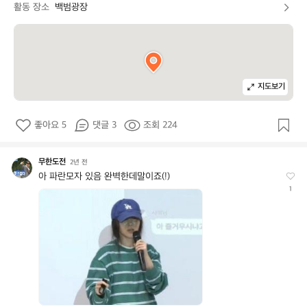
활동 장소
백범광장
지도보기
좋아요 5
댓글 3
조회 224
무한도전
무
2년 전
한
아 파란모자 있음 완벽한데말이죠(!)
도
1
전