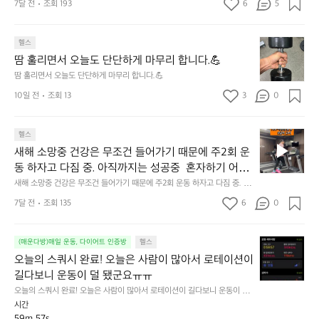
자!💪
을
7달 전
조회 193
6
5
기~! 아자아자!💪
러
지
땀
고
헬스
훌
살
땀 훌리면서 오늘도 단단하게 마무리 합니다.💪
리
만
땀 훌리면서 오늘도 단단하게 마무리 합니다.💪
면
자
10일 전
조회 13
3
0
서
꾸
오
쪄
늘
서
새
헬스
도
턱
해
단
새해 소망중 건강은 무조건 들어가기 때문에 주2회 운
걸
소
단
이
동 하자고 다짐 중. 아직까지는 성공중  혼자하기 어려
망
하
하
운 친구들 같이 해보자🏃😆
새해 소망중 건강은 무조건 들어가기 때문에 주2회 운동 하자고 다짐 중. 아
중
게
나
직까지는 성공중  혼자하기 어려운 친구들 같이 해보자🏃😆
건
7달 전
조회 135
6
0
마
구
강
무
매
은
리
했
오
무
(매운다방)매일 운동, 다이어트 인증방
헬스
합
네
늘
조
오늘의 스쿼시 완료! 오늘은 사람이 많아서 로테이션이 
니
요
의
건
다.
~
길다보니 운동이 덜 됐군요ㅠㅠ
스
들
💪
숀
오늘의 스쿼시 완료! 오늘은 사람이 많아서 로테이션이 길다보니 운동이 덜
쿼
어
리
 됐군요ㅠㅠ
시간
시
가
형
59m 57s