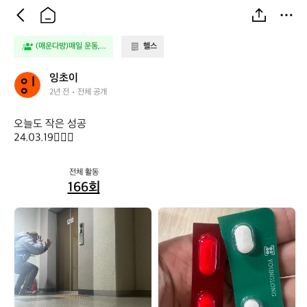
(매운다방)매일 운동,...
헬스
잉
잉초이
초
2년 전
전체 공개
이
오늘도 작은 성공

24.03.19🏋🏻‍♀️
전체 활동
166회
잉
잉
초
초
이
이