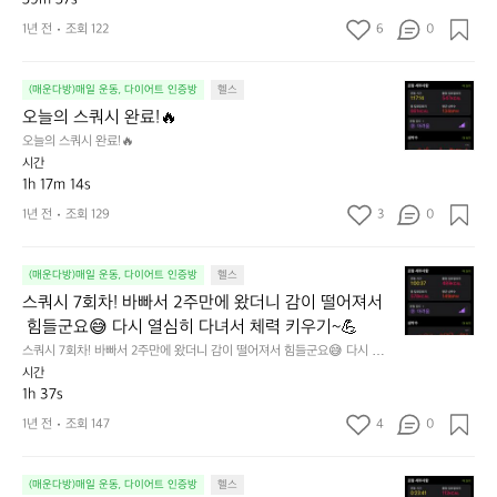
완
기
님
료!
때
1년 전
조회 122
6
0
의
오
문
턱
늘
에
걸
오
은
(매운다방)매일 운동, 다이어트 인증방
헬스
주
이
늘
사
2
오늘의 스쿼시 완료!🔥
ㅋ
의
람
회
ㅋ
오늘의 스쿼시 완료!🔥
스
이
운
간
시간
쿼
많
동
만
1h 17m 14s
시
아
하
에
1년 전
조회 129
3
0
완
서
자
하
료!
로
고
려
🔥
테
다
니
스
(매운다방)매일 운동, 다이어트 인증방
헬스
이
짐
매
쿼
스쿼시 7회차! 바빠서 2주만에 왔더니 감이 떨어져서
션
중.
우
시
이
아
 힘들군요😅 다시 열심히 다녀서 체력 키우기~💪
힘
7
길
직
드
스쿼시 7회차! 바빠서 2주만에 왔더니 감이 떨어져서 힘들군요😅 다시 열심
회
다
까
히 다녀서 체력 키우기~💪
네
시간
차!
보
지
요
1h 37s
바
니
는
😅
빠
1년 전
조회 147
4
0
운
성
열
서
동
공
심
2
이
중
히
저
주
(매운다방)매일 운동, 다이어트 인증방
헬스
덜
혼