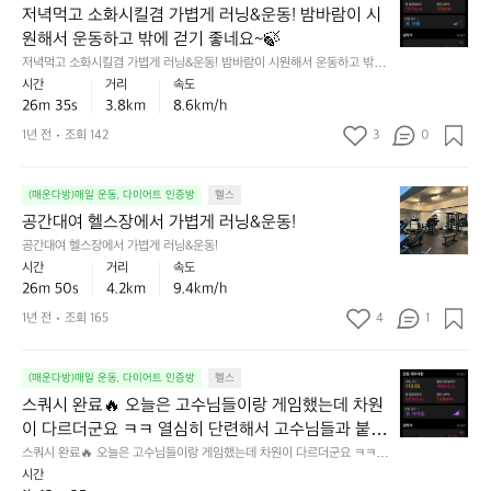
해
녁
만
저녁먹고 소화시킬겸 가볍게 러닝&운동! 밤바람이 시
됐
자
서
먹
에
군
하
원해서 운동하고 밖에 걷기 좋네요~🍃
2
고
왔
요
기
저녁먹고 소화시킬겸 가볍게 러닝&운동! 밤바람이 시원해서 운동하고 밖에
0
소
더
ㅠ
어
 걷기 좋네요~🍃
시간
거리
속도
개
화
니
ㅠ
려
26m 35s
3.8km
8.6km/h
까
시
감
운
지
킬
이
1년 전
조회 142
3
0
친
해
겸
떨
구
보
가
어
들
기
공
볍
(매운다방)매일 운동, 다이어트 인증방
헬스
져
같
~!
간
게
서
공간대여 헬스장에서 가볍게 러닝&운동!
이
아
대
러
힘
해
공간대여 헬스장에서 가볍게 러닝&운동!
자
여
닝
들
보
시간
거리
속도
아
헬
&
군
자
26m 50s
4.2km
9.4km/h
자!
스
운
요
🏃
💪
1년 전
조회 165
4
1
장
동!
😅
😆
에
밤
다
서
바
시
스
(매운다방)매일 운동, 다이어트 인증방
헬스
가
람
열
쿼
볍
스쿼시 완료🔥 오늘은 고수님들이랑 게임했는데 차원
이
심
시
게
시
히
이 다르더군요 ㅋㅋ 열심히 단련해서 고수님들과 붙을
완
러
원
다
 그날까지~!🎾
스쿼시 완료🔥 오늘은 고수님들이랑 게임했는데 차원이 다르더군요 ㅋㅋ 열
료
닝
해
녀
심히 단련해서 고수님들과 붙을 그날까지~!🎾
시간
🔥
&
서