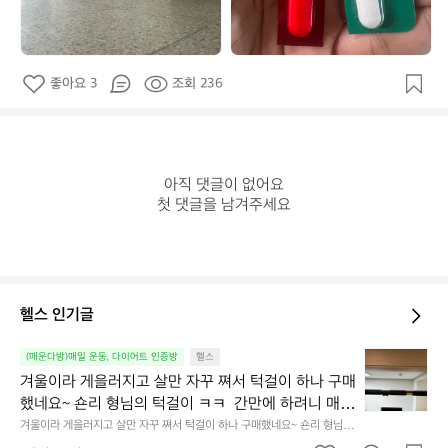
좋아요 3
조회 236
아직 댓글이 없어요

첫 댓글을 남겨주세요
헬스 인기글
겨
(매운다방)매일 운동, 다이어트 인증방
헬스
울
겨울이라 게을러지고 살만 자꾸 쪄서 턱걸이 하나 구매
이
했네요~ 숀리 형님의 턱걸이 ㅋㅋ  간만에 하려니 매우 
라
힘드네요😅 열심히 해서 20개까지 해보기~! 아자아
겨울이라 게을러지고 살만 자꾸 쪄서 턱걸이 하나 구매했네요~ 숀리 형님의
게
 턱걸이 ㅋㅋ  간만에 하려니 매우 힘드네요😅 열심히 해서 20개까지 해보