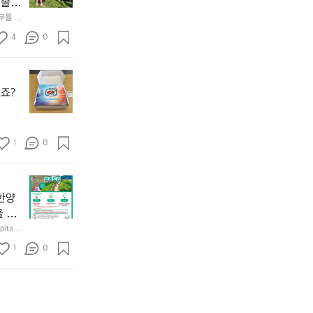
 솔직
해
𝗻
오
월
기
앞
신
𝗰
테무를 이
캡
어
바
분
𝗲
처
선
4
0
다
들
&
드
쉐
모
도
𝗗
서
이
듬
기
𝗶
무
울
드
회
본
𝘀
한
에
점
죠?
기
자
𝗰
도
서
심
가
세
𝗼
전
열
시
막
가
𝘃
런
린
간
히
르
𝗲
초
O
1
이
0
고
쳐
대
𝗿
O
용
4.
드
받
S
𝘆
해
모
려
상
았
(O
이
자
듬
요
반
어
u
번
주
한양
곱
~
기
요
t
브
애
을 방
창
기
에
^
o
랜
용
쏘
성)으
tal F
본
한
^
f
드
하
북한산
주
기
사적
양
도
1
s
0
데
는
을 형성하
한
는
세 성
도
둑
e
어 있으
이
릿
잔
금
성
규모 
과
o
는
지
혀
방
둘
경
u
키
선
를
익
레
찰
l)
네
쉐
내
힐