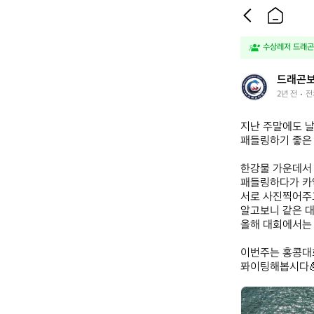
수상레저 드래곤보
드
드래곤보
래
2년 전
전
곤
보
지난 주말에도 날
트
패들링하기 좋은 
팀
_
한강물 가운데서 
하
패들링하다가 카약
랑
서로 사진찍어주
알고보니 같은 대
올해 대회에서는 
이번주는 홍콩대회
퐈이팅해봅시다
드
래