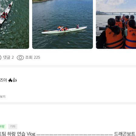
곤
곤
보
보
트
트
팀
팀
_
_
하
하
랑
랑
댓글 2
조회 225
즈아 🐲👍
 보기
하랑
기타
트팀 하랑 연습 Vlog ㅡㅡㅡㅡㅡㅡㅡㅡㅡㅡㅡㅡㅡㅡㅡㅡㅡㅡ 드래곤보트