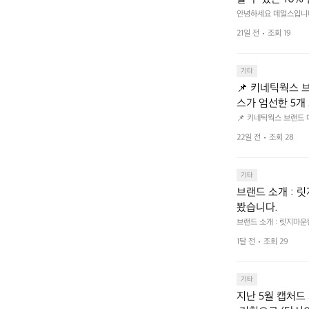
크 클릭 후 작성하시면 
안녕하세요 데얼스입니다.
분이면 끝낼 수 있으니 참여
bf1aCz3n9BB-jh
21일 전
조회 19
U5C-euRse0uUKR3Rp1
기타
📌 키네틱웍스 브랜드 
스가 엄선한 5개
트 - 릿지 마운틴
📌 키네틱웍스 브랜드 데이 
서 만나는 클리어런스 기
던 아이템은 비우고,
22일 전
조회 28
장 속 자리만 차지하던 아
지금 바로 홈 화
 화면에서 ‘키네틱웍스
기타
브랜드 소개 : 
봤습니다.
브랜드 소개 : 릿지마
1달 전
조회 29
기타
지난 5월 캡처드 