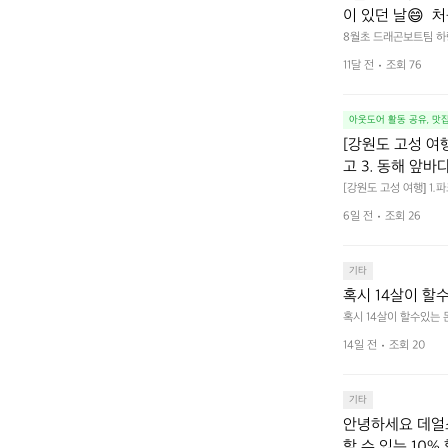
이 있던 날😄 
 빠질 일이 없지
8월초 드래곤보트팀 하
자세 가르쳐드려요~ 기본
 같이 한강 라이딩
11달 전
조회 76
서 바로 하랑팀과 같이 한
다😎 . 9월 1
험 진행하니 함께 하실 
아웃도어 활동 공유, 맛
[강원도 고성 여
고 3. 동해 앞바
[강원도 고성 여행] 1
4. 모듬곱창 쏘주한잔 
6일 전
조회 26
기타
혹시 14살이 할
혹시 14살이 할수있는
14일 전
조회 20
기타
안녕하세요 데얼스
할 수 있는 10%