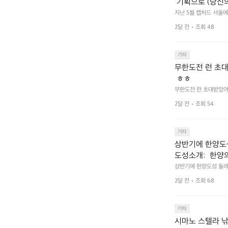
 기획으로 (당신
한 이야기 가득한
지난 5월 캡처드 서울에서
길수 있습니까?) 부스
2달 전
조회 48
기타
무한도전 런 초대
 ㅎㅎ
무한도전 런 초대받았어요
2달 전
조회 54
기타
상반기에 한양도성
도성소개:  한양의 수
어하기 위해 축조
상반기에 한양도성 둘레길
ortifications 
로 구성되어 있다
2달 전
조회 68
성), 연결성(탕춘대성)
 경관을 형성하며
며, 한반도 성곽 축성 
며, 총 길이는 약 42.
곽은 서로 기능적
기타
수도 성곽이다.
시마노 스텔라 낚