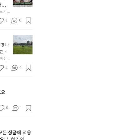
초
 
드
팀과
 기본 
래
.  그래
였습니
곤
3
0
4일에 체
보
트
[강
팀
원
하
 맛나
도
랑
고 ~
고
연
가막히고 
성
습
여
V
2
4
행]
l
1.
o
파
g
크
ㅡ
고요
골
ㅡ
프
ㅡ
0
1
운
ㅡ
동
ㅡ
많
ㅡ
이
ㅡ
모든 상품에 적용
되
ㅡ
고,
ㅡ
 :)  하기의 링