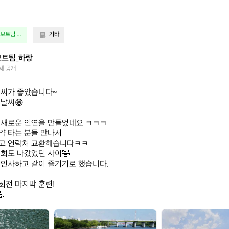
트팀 ...
기타
트팀_하랑
체 공개
씨가 좋았습니다~

날씨😁

새로운 인연을 만들었네요 ㅋㅋㅋ

 타는 분들 만나서 

고 연락처 교환해습니다ㅋㅋ

회도 나갔었던 사이🤣

인사하고 같이 즐기기로 했습니다.

전 마지막 훈련!


드
드
래
래