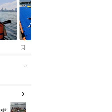
곤
곤
보
보
트
트
팀
팀
_
_
하
하
랑
랑
8
월
 체험