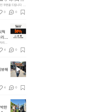
재
ㅡ
Rse0uUKR3Rp1i
 쿠폰을 드립니다.  1
미
ㅡ
/d/e/1FAIpQLSfS
0
0
지
ㅡ
고
ㅡ
2.
ㅡ
📌
간
ㅡ
키
네틱웍
성
ㅡ
네
전
ㅡ
클리스
틱
통
ㅡ
차지하
한 자리에
웍
시
드
시티  옷
𝗘  
스
4
0
바로 홈
장
래
브
닭
곤
랜
강
보
브
드
정/
트
랜
데
리뷰해
오
체
드
이
징
험
소
—
어
이
개
𝗖
회
있
:
4
0
𝗹
맛
던
릿
𝗲
나
날
지
𝗮
고
😄
지
마
𝗿
3.
처
난
운
신박한
동
𝗮
음
5
틴