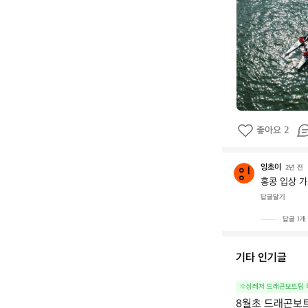
곤
보
트
팀
_
하
랑
좋아요 2
잉초이
잉
2년 전
초
홍콩 입상 가
이
답글달기
답글 1개
기타 인기글
수상레저 드래곤보트팀 
8월초 드래곤보