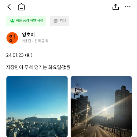
하늘 풍경 자연 사진
기타
잉
잉초이
초
2년 전
전체 공개
이
24.01.23 (화)

자장면이 무척 땡기는 화요일🤤🍜
잉
잉
초
초
이
이