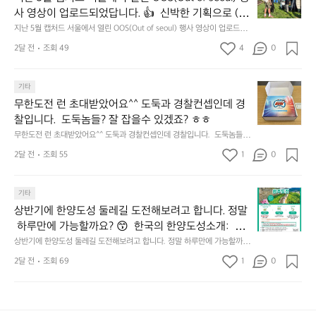
𝗮
5
틴
앞
사 영상이 업로드되었답니다. 👍  신박한 기획으로 (당
𝗻
월
기
바
𝗰
신의 제품은 테무를 이길수 있습니까?) 부스 담당자들
지난 5월 캡처드 서울에서 열린 OOS(Out of seoul) 행사 영상이 업로드되
캡
어
다
었답니다. 👍  신박한 기획으로 (당신의 제품은 테무를 이길수 있습니까?)
𝗲
을 인터뷰해봤습니다.  솔직한 이야기 가득한 영상으로 
처
선
2달 전
조회 49
4
0
모
 부스 담당자들을 인터뷰해봤습니다.  솔직한 이야기 가득한 영상으로 만나
&
만나보시죠💪
드
쉐
보시죠💪
듬
𝗗
서
이
회
𝗶
무
울
기타
드
기
𝘀
한
에
점
무한도전 런 초대받았어요^^ 도둑과 경찰컨셉인데 경
가
𝗰
도
서
심
막
찰입니다.  도둑놈들? 잘 잡을수 있겠죠? ㅎㅎ
𝗼
전
열
시
히
무한도전 런 초대받았어요^^ 도둑과 경찰컨셉인데 경찰입니다.  도둑놈들?
𝘃
런
린
간
고
 잘 잡을수 있겠죠? ㅎㅎ
𝗲
초
O
2달 전
조회 55
1
이
0
4.
대
𝗿
O
용
모
받
S
𝘆
해
듬
상
았
기타
(O
이
자
곱
반
어
u
번
주
상반기에 한양도성 둘레길 도전해보려고 합니다. 정말
창
기
요
t
브
애
쏘
 하루만에 가능할까요? 😙  한국의 한양도성소개:  한
에
^
o
랜
용
주
양의 수도성곽(Capital Fortifications of Hanyang)은
상반기에 한양도성 둘레길 도전해보려고 합니다. 정말 하루만에 가능할까
한
^
f
드
하
한
요? 😙  한국의 한양도성소개:  한양의 수도성곽(Capital Fortifications of
 조선 왕조의 수도 한양을 방어하기 위해 축조된 대규
양
도
2달 전
조회 69
1
s
0
데
는
 Hanyang)은 조선 왕조의 수도 한양을 방어하기 위해 축조된 대규모 성곽
잔
모 성곽군으로, 도성(한양도성), 입보성(북한산성), 연
도
둑
e
군으로, 도성(한양도성), 입보성(북한산성), 연결성(탕춘대성)으로 구성되어 
이
릿
혀
있다. 이 성곽은 단순한 수도방어 시설을 넘어 도시와 주변 환경이 결합된 역
성
결성(탕춘대성)으로 구성되어 있다. 이 성곽은 단순한
과
o
는
지
를
사적 경관을 형성하며, 한반도 성곽 축성 전통의 발전 과정을 보여주는 중요
둘
경
u
키
선
 수도방어 시설을 넘어 도시와 주변 환경이 결합된 역
내
한 성곽 유산이다. 세 성곽은 서로 기능적으로 연결된 형태로 구성되어 있으
레
찰