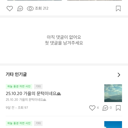
조회 212
아직 댓글이 없어요

첫 댓글을 남겨주세요
기타 인기글
2
하늘 풍경 자연 사진
기타
5.
25.10.20 가을의 문턱이네요🙏
1
25.10.20 가을의 문턱이네요🙏
0.
9달 전
조회 97
4
0
2
0
가
하
하늘 풍경 자연 사진
기타
을