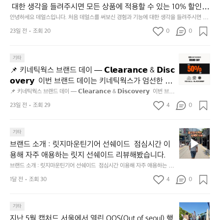
재
 대한 생각을 들려주시면 모든 상품에 적용할 수 있는 10% 할인
미
 쿠폰을 드립니다.  1분이면 끝낼 수 있으니 참여하시고 혜택받아
안녕하세요 데얼스입니다. 처음 데얼스를 써보신 경험과 기능에 대한 생각을 들려주시면 모
지
든 상품에 적용할 수 있는 10% 할인 쿠폰을 드립니다.  1분이면 끝낼 수 있으니 참여하시고
가세요 :)  하기의 링크 클릭 후 작성하시면 됩니다. https://docs.g
23일 전
조회 20
0
고
0
 혜택받아가세요 :)  하기의 링크 클릭 후 작성하시면 됩니다. https://docs.google.com/for
oogle.com/forms/d/e/1FAIpQLSfSU5C-euRse0uUKR3Rp1ibf1aC
2.
ms/d/e/1FAIpQLSfSU5C-euRse0uUKR3Rp1ibf1aCz3n9BB-jhkSYyjUlRSli3w/viewfor
m?usp=header
z3n9BB-jhkSYyjUlRSli3w/viewform?usp=header
간
📌
기타
성
키
전
📌 키네틱웍스 브랜드 데이 — 𝗖𝗹𝗲𝗮𝗿𝗮𝗻𝗰𝗲 & 𝗗𝗶𝘀𝗰
네
통
𝗼𝘃𝗲𝗿𝘆  이번 브랜드 데이는 키네틱웍스가 엄선한 5
틱
시
개 브랜드를 한 자리에서 만나는 클리어런스 기획전입
📌 키네틱웍스 브랜드 데이 — 𝗖𝗹𝗲𝗮𝗿𝗮𝗻𝗰𝗲 & 𝗗𝗶𝘀𝗰𝗼𝘃𝗲𝗿𝘆  이번 브랜
웍
장
드 데이는 키네틱웍스가 엄선한 5개 브랜드를 한 자리에서 만나는 클리어런
니다. - 카페 드 사이클리스트 - 릿지 마운틴 기어 - 써
스
23일 전
조회 29
4
0
닭
스 기획전입니다. - 카페 드 사이클리스트 - 릿지 마운틴 기어 - 써클 스포츠
클 스포츠웨어 - 블랙쉽 - 시티 컨트리 시티  옷장 속
브
웨어 - 블랙쉽 - 시티 컨트리 시티  옷장 속 자리만 차지하던 아이템은 비우
강
고, 새로운 시즌을 채워줄 발견을 지금 시작해 보세요. 👉 최대 ~𝟱𝟬% 𝗦𝗔
랜
 자리만 차지하던 아이템은 비우고, 새로운 시즌을 채
정/
𝗟𝗘  지금 바로 홈 화면에서 ‘키네틱웍스 브랜드데이’를 눌러보세요!
브
드
기타
오
워줄 발견을 지금 시작해 보세요. 👉 최대 ~𝟱𝟬% 𝗦𝗔
랜
데
징
브랜드 소개 : 릿지마운틴기어 선쉐이드  점심시간 이
𝗟𝗘  지금 바로 홈 화면에서 ‘키네틱웍스 브랜드데이’를 
드
이
어
용해 자주 애용하는 릿지 선쉐이드 리뷰해봤습니다.
눌러보세요!
소
—
회
브랜드 소개 : 릿지마운틴기어 선쉐이드  점심시간 이용해 자주 애용하는 릿
개
𝗖
맛
지 선쉐이드 리뷰해봤습니다.
:
1달 전
조회 30
4
0
𝗹
나
릿
고
𝗲
지
3.
𝗮
지
마
기타
동
𝗿
난
운
지난 5월 캡처드 서울에서 열린 OOS(Out of seoul) 행
해