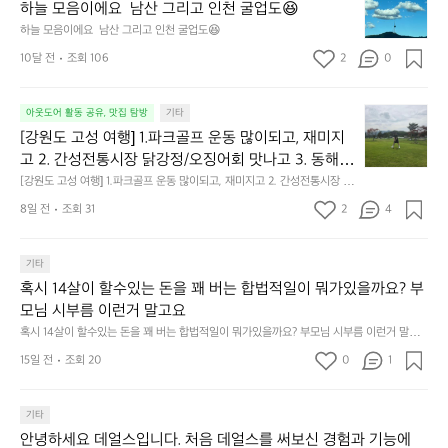
늘
의
하늘 모음이에요  남산 그리고 인천 굴업도😆
모
문
하늘 모음이에요  남산 그리고 인천 굴업도😆
음
턱
10달 전
조회 106
2
0
이
이
에
네
요
요
[강
아웃도어 활동 공유, 맛집 탐방
기타
남
🙏
원
산
[강원도 고성 여행] 1.파크골프 운동 많이되고, 재미지
도
그
고 2. 간성전통시장 닭강정/오징어회 맛나고 3. 동해
고
리
 앞바다 모듬회 기가막히고 4. 모듬곱창 쏘주한잔 혀를 
[강원도 고성 여행] 1.파크골프 운동 많이되고, 재미지고 2. 간성전통시장 닭
성
고
강정/오징어회 맛나고 3. 동해 앞바다 모듬회 기가막히고 4. 모듬곱창 쏘주
내두르고 5. 썬셋에 취하고 ~
여
8일 전
조회 31
2
4
인
한잔 혀를 내두르고 5. 썬셋에 취하고 ~
행]
천
1.
굴
파
기타
업
크
혹시 14살이 할수있는 돈을 꽤 버는 합법적일이 뭐가있을까요? 부
도
골
😆
모님 시부름 이런거 말고요
프
혹시 14살이 할수있는 돈을 꽤 버는 합법적일이 뭐가있을까요? 부모님 시부름 이런거 말고
운
요
동
15일 전
조회 20
0
1
많
이
기타
되
고,
안녕하세요 데얼스입니다. 처음 데얼스를 써보신 경험과 기능에