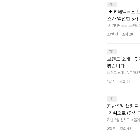
기타
📌 키네틱웍스 브랜드 
스가 엄선한 5개
트 - 릿지 마운틴
📌 키네틱웍스 브랜드 데이 
서 만나는 클리어런스 기
던 아이템은 비우고,
23일 전
조회 28
장 속 자리만 차지하던 아
지금 바로 홈 화
 화면에서 ‘키네틱웍스
기타
브랜드 소개 : 
봤습니다.
브랜드 소개 : 릿지마
1달 전
조회 29
기타
지난 5월 캡처드 
 기획으로 (당신
한 이야기 가득한
지난 5월 캡처드 서울에서
길수 있습니까?) 부스
2달 전
조회 48