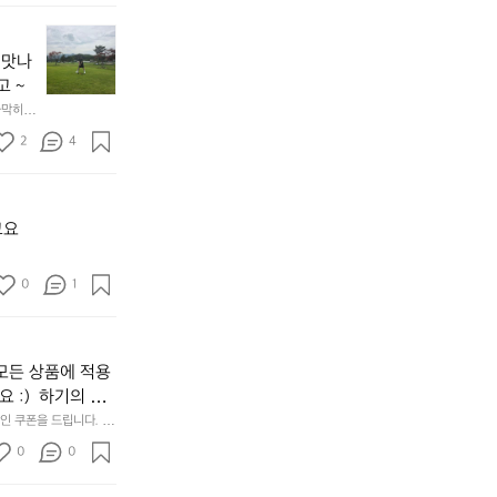
네
요
요
[강
남
🙏
원
산
 맛나
도
그
고 ~
고
리
가막히고 
성
고
여
2
4
인
행]
천
1.
굴
파
업
크
고요
도
골
😆
프
0
1
운
동
많
이
모든 상품에 적용
되
고,
 :)  하기의 링
재
Rse0uUKR3Rp1i
 쿠폰을 드립니다.  1
미
/d/e/1FAIpQLSfS
0
0
지
고