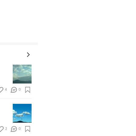
2
5.
1
0.
4
0
2
0
가
하
을
늘
의
모
문
음
턱
2
0
이
이
에