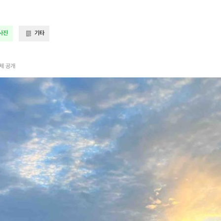
사진
기타
체 공개