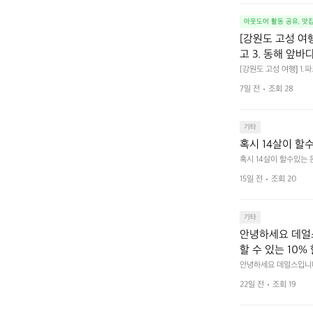
아웃도어 활동 공유, 맛
[강원도 고성 여
고 3. 동해 앞바
[강원도 고성 여행] 1
4. 모듬곱창 쏘주한잔 
7일 전
조회 28
기타
혹시 14살이 할
혹시 14살이 할수있는
15일 전
조회 20
기타
안녕하세요 데얼스
할 수 있는 10%
크 클릭 후 작성하시면 
안녕하세요 데얼스입니다.
분이면 끝낼 수 있으니 참여
bf1aCz3n9BB-jh
22일 전
조회 19
U5C-euRse0uUKR3Rp1