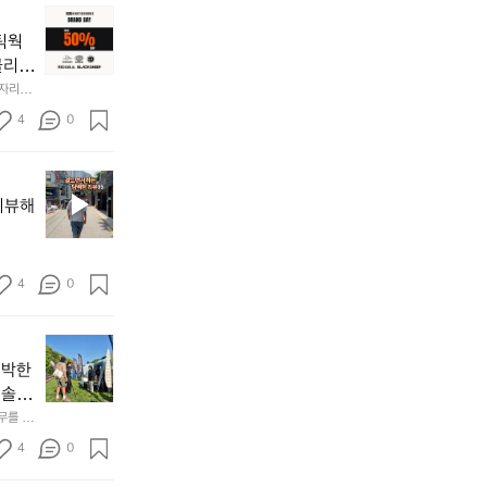
2.
📌
간
키
네틱웍
성
네
전
클리스
틱
통
차지하
한 자리에
웍
시
시티  옷
𝗘  
스
4
0
바로 홈
장
브
닭
랜
강
브
드
정/
랜
데
리뷰해
오
드
이
징
소
—
어
개
𝗖
회
:
4
0
𝗹
맛
릿
𝗲
나
지
𝗮
고
지
마
𝗿
3.
난
운
신박한
동
𝗮
5
틴
 솔직
해
𝗻
월
기
앞
𝗰
테무를 이
캡
어
바
𝗲
처
선
4
0
다
&
드
쉐
모
𝗗