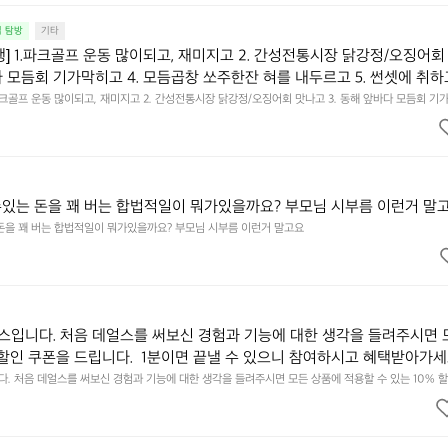
집 탐방
기타
행] 1.파크골프 운동 많이되고, 재미지고 2. 간성전통시장 닭강정/오징어회
다 모듬회 기가막히고 4. 모듬곱창 쏘주한잔 혀를 내두르고 5. 썬셋에 취하
.파크골프 운동 많이되고, 재미지고 2. 간성전통시장 닭강정/오징어회 맛나고 3. 동해 앞바다 모듬회 기
혀를 내두르고 5. 썬셋에 취하고 ~
수있는 돈을 꽤 버는 합법적일이 뭐가있을까요? 부모님 시부름 이런거 말
 돈을 꽤 버는 합법적일이 뭐가있을까요? 부모님 시부름 이런거 말고요
입니다. 처음 데얼스를 써보신 경험과 기능에 대한 생각을 들려주시면 
 할인 쿠폰을 드립니다.  1분이면 끝낼 수 있으니 참여하시고 혜택받아가세요
됩니다. https://docs.google.com/forms/d/e/1FAIpQLSfSU5C-eu
 처음 데얼스를 써보신 경험과 기능에 대한 생각을 들려주시면 모든 상품에 적용할 수 있는 10% 할인
하시고 혜택받아가세요 :)  하기의 링크 클릭 후 작성하시면 됩니다. https://docs.google.com/forms
kSYyjUlRSli3w/viewform?usp=header
ibf1aCz3n9BB-jhkSYyjUlRSli3w/viewform?usp=header