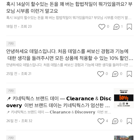
크
혹시 14살이 할수있는 돈을 꽤 버는 합법적일이 뭐가있을까요? 부
도
골
😆
모님 시부름 이런거 말고요
프
혹시 14살이 할수있는 돈을 꽤 버는 합법적일이 뭐가있을까요? 부모님 시부름 이런거 말고
운
요
동
18일 전
조회 23
0
1
많
이
기타
되
고,
안녕하세요 데얼스입니다. 처음 데얼스를 써보신 경험과 기능에
재
 대한 생각을 들려주시면 모든 상품에 적용할 수 있는 10% 할인
미
 쿠폰을 드립니다.  1분이면 끝낼 수 있으니 참여하시고 혜택받아
안녕하세요 데얼스입니다. 처음 데얼스를 써보신 경험과 기능에 대한 생각을 들려주시면 모
지
든 상품에 적용할 수 있는 10% 할인 쿠폰을 드립니다.  1분이면 끝낼 수 있으니 참여하시고
가세요 :)  하기의 링크 클릭 후 작성하시면 됩니다. https://docs.g
25일 전
조회 21
0
고
0
 혜택받아가세요 :)  하기의 링크 클릭 후 작성하시면 됩니다. https://docs.google.com/for
oogle.com/forms/d/e/1FAIpQLSfSU5C-euRse0uUKR3Rp1ibf1aC
2.
ms/d/e/1FAIpQLSfSU5C-euRse0uUKR3Rp1ibf1aCz3n9BB-jhkSYyjUlRSli3w/viewfor
m?usp=header
z3n9BB-jhkSYyjUlRSli3w/viewform?usp=header
간
📌
기타
성
키
전
📌 키네틱웍스 브랜드 데이 — 𝗖𝗹𝗲𝗮𝗿𝗮𝗻𝗰𝗲 & 𝗗𝗶𝘀𝗰
네
통
𝗼𝘃𝗲𝗿𝘆  이번 브랜드 데이는 키네틱웍스가 엄선한 5
틱
시
개 브랜드를 한 자리에서 만나는 클리어런스 기획전입
📌 키네틱웍스 브랜드 데이 — 𝗖𝗹𝗲𝗮𝗿𝗮𝗻𝗰𝗲 & 𝗗𝗶𝘀𝗰𝗼𝘃𝗲𝗿𝘆  이번 브랜
웍
장
드 데이는 키네틱웍스가 엄선한 5개 브랜드를 한 자리에서 만나는 클리어런
니다. - 카페 드 사이클리스트 - 릿지 마운틴 기어 - 써
스
26일 전
조회 32
4
0
닭
스 기획전입니다. - 카페 드 사이클리스트 - 릿지 마운틴 기어 - 써클 스포츠
클 스포츠웨어 - 블랙쉽 - 시티 컨트리 시티  옷장 속
브
웨어 - 블랙쉽 - 시티 컨트리 시티  옷장 속 자리만 차지하던 아이템은 비우
강
고, 새로운 시즌을 채워줄 발견을 지금 시작해 보세요. 👉 최대 ~𝟱𝟬% 𝗦𝗔
랜
 자리만 차지하던 아이템은 비우고, 새로운 시즌을 채
정/
𝗟𝗘  지금 바로 홈 화면에서 ‘키네틱웍스 브랜드데이’를 눌러보세요!
브
드
기타
오