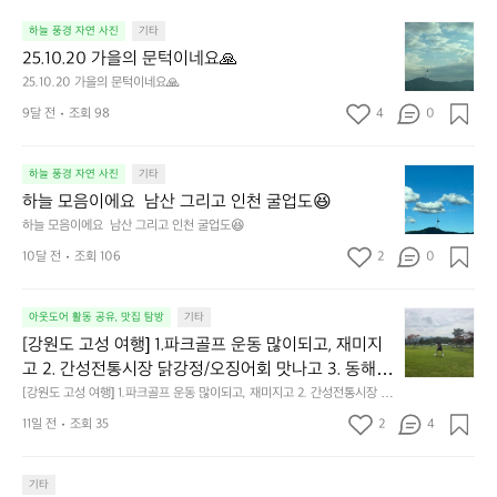
2
하늘 풍경 자연 사진
기타
5.
25.10.20 가을의 문턱이네요🙏
1
25.10.20 가을의 문턱이네요🙏
0.
9달 전
조회 98
4
0
2
0
가
하
하늘 풍경 자연 사진
기타
을
늘
의
하늘 모음이에요  남산 그리고 인천 굴업도😆
모
문
하늘 모음이에요  남산 그리고 인천 굴업도😆
음
턱
10달 전
조회 106
2
0
이
이
에
네
요
요
[강
아웃도어 활동 공유, 맛집 탐방
기타
남
🙏
원
산
[강원도 고성 여행] 1.파크골프 운동 많이되고, 재미지
도
그
고 2. 간성전통시장 닭강정/오징어회 맛나고 3. 동해
고
리
 앞바다 모듬회 기가막히고 4. 모듬곱창 쏘주한잔 혀를 
[강원도 고성 여행] 1.파크골프 운동 많이되고, 재미지고 2. 간성전통시장 닭
성
고
강정/오징어회 맛나고 3. 동해 앞바다 모듬회 기가막히고 4. 모듬곱창 쏘주
내두르고 5. 썬셋에 취하고 ~
여
11일 전
조회 35
2
4
인
한잔 혀를 내두르고 5. 썬셋에 취하고 ~
행]
천
1.
굴
파
기타
업