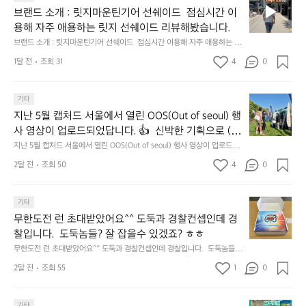
워줄 발견을 지금 시작해 보세요. 👉 최대 ~𝟱𝟬% 𝗦𝗔
랜
데
징
브랜드 소개 : 릿지마운틴기어 선쉐이드  점심시간 이
𝗟𝗘  지금 바로 홈 화면에서 ‘키네틱웍스 브랜드데이’를 
드
이
어
용해 자주 애용하는 릿지 선쉐이드 리뷰해봤습니다.
눌러보세요!
소
—
회
브랜드 소개 : 릿지마운틴기어 선쉐이드  점심시간 이용해 자주 애용하는 릿
개
𝗖
맛
지 선쉐이드 리뷰해봤습니다.
:
1달 전
조회 31
4
0
𝗹
나
릿
고
𝗲
지
3.
𝗮
지
마
기타
동
𝗿
난
운
지난 5월 캡처드 서울에서 열린 OOS(Out of seoul) 행
해
𝗮
5
틴
앞
사 영상이 업로드되었답니다. 👍  신박한 기획으로 (당
𝗻
월
기
바
𝗰
신의 제품은 테무를 이길수 있습니까?) 부스 담당자들
지난 5월 캡처드 서울에서 열린 OOS(Out of seoul) 행사 영상이 업로드되
캡
어
다
었답니다. 👍  신박한 기획으로 (당신의 제품은 테무를 이길수 있습니까?)
𝗲
을 인터뷰해봤습니다.  솔직한 이야기 가득한 영상으로 
처
선
2달 전
조회 50
4
0
모
 부스 담당자들을 인터뷰해봤습니다.  솔직한 이야기 가득한 영상으로 만나
&
만나보시죠💪
드
쉐
보시죠💪
듬
𝗗
서
이
회
𝗶
무
울
기타
드
기
𝘀
한
에
점
무한도전 런 초대받았어요^^ 도둑과 경찰컨셉인데 경
가
𝗰
도
서
심
막
찰입니다.  도둑놈들? 잘 잡을수 있겠죠? ㅎㅎ
𝗼
전
열
시
히
무한도전 런 초대받았어요^^ 도둑과 경찰컨셉인데 경찰입니다.  도둑놈들?
𝘃
런
린
간
고
 잘 잡을수 있겠죠? ㅎㅎ
𝗲
초
O
2달 전
조회 55
1
이
0
4.
대
𝗿
O
용
모
받
S
𝘆
해
듬
기타