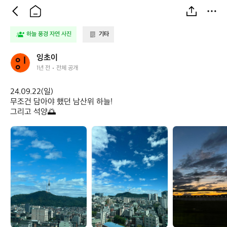
하늘 풍경 자연 사진
기타
잉
잉초이
초
1년 전
전체 공개
이
24.09.22(일)

무조건 담아야 했던 남산위 하늘!

그리고 석양🌅
잉
잉
잉
초
초
초
이
이
이