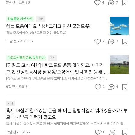
9달 전
조회 98
4
0
2
0
가
하
하늘 풍경 자연 사진
기타
을
늘
의
하늘 모음이에요  남산 그리고 인천 굴업도😆
모
문
하늘 모음이에요  남산 그리고 인천 굴업도😆
음
턱
10달 전
조회 106
2
0
이
이
에
네
요
요
[강
아웃도어 활동 공유, 맛집 탐방
기타
남
🙏
원
산
[강원도 고성 여행] 1.파크골프 운동 많이되고, 재미지
도
그
고 2. 간성전통시장 닭강정/오징어회 맛나고 3. 동해
고
리
 앞바다 모듬회 기가막히고 4. 모듬곱창 쏘주한잔 혀를 
[강원도 고성 여행] 1.파크골프 운동 많이되고, 재미지고 2. 간성전통시장 닭
성
고
강정/오징어회 맛나고 3. 동해 앞바다 모듬회 기가막히고 4. 모듬곱창 쏘주
내두르고 5. 썬셋에 취하고 ~
여
9일 전
조회 34
2
4
인
한잔 혀를 내두르고 5. 썬셋에 취하고 ~
행]
천
1.
굴
파
기타
업
크
혹시 14살이 할수있는 돈을 꽤 버는 합법적일이 뭐가있을까요? 부
도
골
😆
모님 시부름 이런거 말고요
프
혹시 14살이 할수있는 돈을 꽤 버는 합법적일이 뭐가있을까요? 부모님 시부름 이런거 말고
운
요
동
17일 전
조회 22
0
1