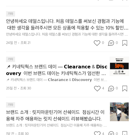
많
이
기타
되
고,
안녕하세요 데얼스입니다. 처음 데얼스를 써보신 경험과 기능에
재
 대한 생각을 들려주시면 모든 상품에 적용할 수 있는 10% 할인
미
 쿠폰을 드립니다.  1분이면 끝낼 수 있으니 참여하시고 혜택받아
안녕하세요 데얼스입니다. 처음 데얼스를 써보신 경험과 기능에 대한 생각을 들려주시면 모
지
든 상품에 적용할 수 있는 10% 할인 쿠폰을 드립니다.  1분이면 끝낼 수 있으니 참여하시고
가세요 :)  하기의 링크 클릭 후 작성하시면 됩니다. https://docs.g
24일 전
조회 21
0
고
0
 혜택받아가세요 :)  하기의 링크 클릭 후 작성하시면 됩니다. https://docs.google.com/for
oogle.com/forms/d/e/1FAIpQLSfSU5C-euRse0uUKR3Rp1ibf1aC
2.
ms/d/e/1FAIpQLSfSU5C-euRse0uUKR3Rp1ibf1aCz3n9BB-jhkSYyjUlRSli3w/viewfor
m?usp=header
z3n9BB-jhkSYyjUlRSli3w/viewform?usp=header
간
📌
기타
성
키
전
📌 키네틱웍스 브랜드 데이 — 𝗖𝗹𝗲𝗮𝗿𝗮𝗻𝗰𝗲 & 𝗗𝗶𝘀𝗰
네
통
𝗼𝘃𝗲𝗿𝘆  이번 브랜드 데이는 키네틱웍스가 엄선한 5
틱
시
개 브랜드를 한 자리에서 만나는 클리어런스 기획전입
📌 키네틱웍스 브랜드 데이 — 𝗖𝗹𝗲𝗮𝗿𝗮𝗻𝗰𝗲 & 𝗗𝗶𝘀𝗰𝗼𝘃𝗲𝗿𝘆  이번 브랜
웍
장
드 데이는 키네틱웍스가 엄선한 5개 브랜드를 한 자리에서 만나는 클리어런
니다. - 카페 드 사이클리스트 - 릿지 마운틴 기어 - 써
스
25일 전
조회 30
4
0
닭
스 기획전입니다. - 카페 드 사이클리스트 - 릿지 마운틴 기어 - 써클 스포츠
클 스포츠웨어 - 블랙쉽 - 시티 컨트리 시티  옷장 속
브
웨어 - 블랙쉽 - 시티 컨트리 시티  옷장 속 자리만 차지하던 아이템은 비우
강
고, 새로운 시즌을 채워줄 발견을 지금 시작해 보세요. 👉 최대 ~𝟱𝟬% 𝗦𝗔
랜
 자리만 차지하던 아이템은 비우고, 새로운 시즌을 채
정/
𝗟𝗘  지금 바로 홈 화면에서 ‘키네틱웍스 브랜드데이’를 눌러보세요!
브
드
기타
오
워줄 발견을 지금 시작해 보세요. 👉 최대 ~𝟱𝟬% 𝗦𝗔
랜
데
징
브랜드 소개 : 릿지마운틴기어 선쉐이드  점심시간 이
𝗟𝗘  지금 바로 홈 화면에서 ‘키네틱웍스 브랜드데이’를 
드
이
어
용해 자주 애용하는 릿지 선쉐이드 리뷰해봤습니다.
눌러보세요!
소
—
회
브랜드 소개 : 릿지마운틴기어 선쉐이드  점심시간 이용해 자주 애용하는 릿
개
𝗖
맛
지 선쉐이드 리뷰해봤습니다.
:
1달 전
조회 30
4
0
𝗹