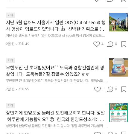
나
릿
고
𝗲
지
3.
𝗮
지
마
기타
동
𝗿
난
운
지난 5월 캡처드 서울에서 열린 OOS(Out of seoul) 행
해
𝗮
5
틴
앞
사 영상이 업로드되었답니다. 👍  신박한 기획으로 (당
𝗻
월
기
바
𝗰
신의 제품은 테무를 이길수 있습니까?) 부스 담당자들
지난 5월 캡처드 서울에서 열린 OOS(Out of seoul) 행사 영상이 업로드되
캡
어
다
었답니다. 👍  신박한 기획으로 (당신의 제품은 테무를 이길수 있습니까?)
𝗲
을 인터뷰해봤습니다.  솔직한 이야기 가득한 영상으로 
처
선
2달 전
조회 49
4
0
모
 부스 담당자들을 인터뷰해봤습니다.  솔직한 이야기 가득한 영상으로 만나
&
만나보시죠💪
드
쉐
보시죠💪
듬
𝗗
서
이
회
𝗶
무
울
기타
드
기
𝘀
한
에
점
무한도전 런 초대받았어요^^ 도둑과 경찰컨셉인데 경
가
𝗰
도
서
심
막
찰입니다.  도둑놈들? 잘 잡을수 있겠죠? ㅎㅎ
𝗼
전
열
시
히
무한도전 런 초대받았어요^^ 도둑과 경찰컨셉인데 경찰입니다.  도둑놈들?
𝘃
런
린
간
고
 잘 잡을수 있겠죠? ㅎㅎ
𝗲
초
O
2달 전
조회 55
1
이
0
4.
대
𝗿
O
용
모
받
S
𝘆
해
듬
상
았
기타
(O
이
자
곱
반
어
u
번
주
상반기에 한양도성 둘레길 도전해보려고 합니다. 정말
창
기
요
t
브
애
쏘
 하루만에 가능할까요? 😙  한국의 한양도성소개:  한
에
^
o
랜
용
주
양의 수도성곽(Capital Fortifications of Hanyang)은
상반기에 한양도성 둘레길 도전해보려고 합니다. 정말 하루만에 가능할까
한
^
f
드
하
한
요? 😙  한국의 한양도성소개:  한양의 수도성곽(Capital Fortifications of
 조선 왕조의 수도 한양을 방어하기 위해 축조된 대규