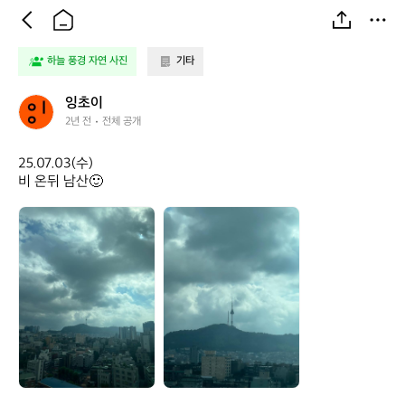
하늘 풍경 자연 사진
기타
잉
잉초이
초
2년 전
전체 공개
이
25.07.03(수)

비 온뒤 남산🙂
잉
잉
초
초
이
이