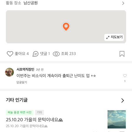
활동 장소
남산공원
지도보기
좋아요 4
댓글 1
조회 233
서초역직장인
서
2년 전
초
이번주는 비소식이 계속이라 출퇴근 난이도 업 +⭐️
역
1
답글달기
직
장
인
기타 인기글
2
하늘 풍경 자연 사진
기타
5.
25.10.20 가을의 문턱이네요🙏
1
25.10.20 가을의 문턱이네요🙏
0.