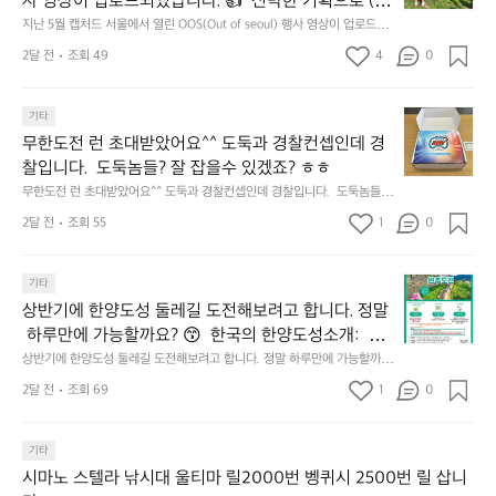
사 영상이 업로드되었답니다. 👍  신박한 기획으로 (당
𝗻
월
기
바
𝗰
신의 제품은 테무를 이길수 있습니까?) 부스 담당자들
지난 5월 캡처드 서울에서 열린 OOS(Out of seoul) 행사 영상이 업로드되
캡
어
다
었답니다. 👍  신박한 기획으로 (당신의 제품은 테무를 이길수 있습니까?)
𝗲
을 인터뷰해봤습니다.  솔직한 이야기 가득한 영상으로 
처
선
2달 전
조회 49
4
0
모
 부스 담당자들을 인터뷰해봤습니다.  솔직한 이야기 가득한 영상으로 만나
&
만나보시죠💪
드
쉐
보시죠💪
듬
𝗗
서
이
회
𝗶
무
울
기타
드
기
𝘀
한
에
점
무한도전 런 초대받았어요^^ 도둑과 경찰컨셉인데 경
가
𝗰
도
서
심
막
찰입니다.  도둑놈들? 잘 잡을수 있겠죠? ㅎㅎ
𝗼
전
열
시
히
무한도전 런 초대받았어요^^ 도둑과 경찰컨셉인데 경찰입니다.  도둑놈들?
𝘃
런
린
간
고
 잘 잡을수 있겠죠? ㅎㅎ
𝗲
초
O
2달 전
조회 55
1
이
0
4.
대
𝗿
O
용
모
받
S
𝘆
해
듬
상
았
기타
(O
이
자
곱
반
어
u
번
주
상반기에 한양도성 둘레길 도전해보려고 합니다. 정말
창
기
요
t
브
애
쏘
 하루만에 가능할까요? 😙  한국의 한양도성소개:  한
에
^
o
랜
용
주
양의 수도성곽(Capital Fortifications of Hanyang)은
상반기에 한양도성 둘레길 도전해보려고 합니다. 정말 하루만에 가능할까
한
^
f
드
하
한
요? 😙  한국의 한양도성소개:  한양의 수도성곽(Capital Fortifications of
 조선 왕조의 수도 한양을 방어하기 위해 축조된 대규
양
도
2달 전
조회 69
1
s
0
데
는
 Hanyang)은 조선 왕조의 수도 한양을 방어하기 위해 축조된 대규모 성곽
잔
모 성곽군으로, 도성(한양도성), 입보성(북한산성), 연
도
둑
e
군으로, 도성(한양도성), 입보성(북한산성), 연결성(탕춘대성)으로 구성되어 
이
릿
혀
있다. 이 성곽은 단순한 수도방어 시설을 넘어 도시와 주변 환경이 결합된 역
성
결성(탕춘대성)으로 구성되어 있다. 이 성곽은 단순한
과
o
는
지
를
사적 경관을 형성하며, 한반도 성곽 축성 전통의 발전 과정을 보여주는 중요
둘
기타
경
u
키
선
 수도방어 시설을 넘어 도시와 주변 환경이 결합된 역
내
한 성곽 유산이다. 세 성곽은 서로 기능적으로 연결된 형태로 구성되어 있으
레
찰
l)
네
쉐
시마노 스텔라 낚시대 울티마 릴2000번 벵퀴시 2500번 릴 삽니
사적 경관을 형성하며, 한반도 성곽 축성 전통의 발전
두
며, 총 길이는 약 42.75km에 이르는 대규모 수도 성곽이다.
길