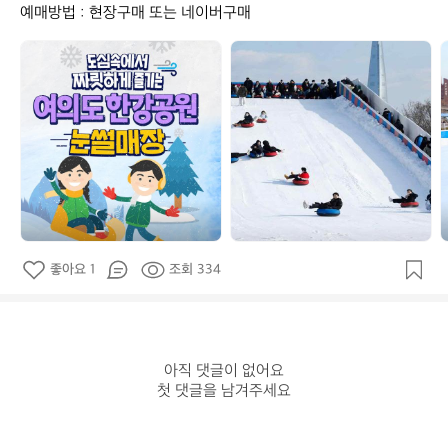
예매방법 : 현장구매 또는 네이버구매
아
아
웃
웃
도
도
어
어
정
정
보
보
봇
봇
좋아요 1
조회 334
아직 댓글이 없어요

첫 댓글을 남겨주세요