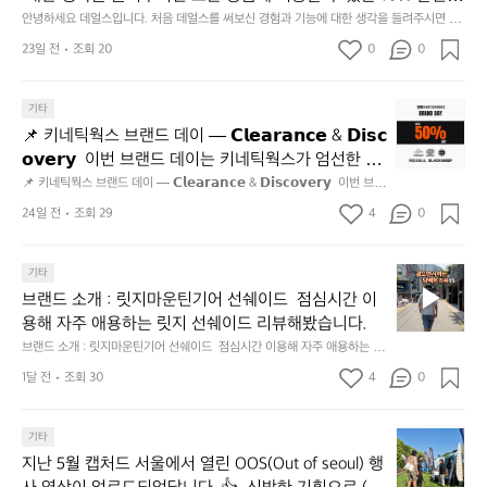
미
 쿠폰을 드립니다.  1분이면 끝낼 수 있으니 참여하시고 혜택받아
안녕하세요 데얼스입니다. 처음 데얼스를 써보신 경험과 기능에 대한 생각을 들려주시면 모
지
든 상품에 적용할 수 있는 10% 할인 쿠폰을 드립니다.  1분이면 끝낼 수 있으니 참여하시고
가세요 :)  하기의 링크 클릭 후 작성하시면 됩니다. https://docs.g
23일 전
조회 20
0
고
0
 혜택받아가세요 :)  하기의 링크 클릭 후 작성하시면 됩니다. https://docs.google.com/for
oogle.com/forms/d/e/1FAIpQLSfSU5C-euRse0uUKR3Rp1ibf1aC
2.
ms/d/e/1FAIpQLSfSU5C-euRse0uUKR3Rp1ibf1aCz3n9BB-jhkSYyjUlRSli3w/viewfor
m?usp=header
z3n9BB-jhkSYyjUlRSli3w/viewform?usp=header
간
📌
기타
성
키
전
📌 키네틱웍스 브랜드 데이 — 𝗖𝗹𝗲𝗮𝗿𝗮𝗻𝗰𝗲 & 𝗗𝗶𝘀𝗰
네
통
𝗼𝘃𝗲𝗿𝘆  이번 브랜드 데이는 키네틱웍스가 엄선한 5
틱
시
개 브랜드를 한 자리에서 만나는 클리어런스 기획전입
📌 키네틱웍스 브랜드 데이 — 𝗖𝗹𝗲𝗮𝗿𝗮𝗻𝗰𝗲 & 𝗗𝗶𝘀𝗰𝗼𝘃𝗲𝗿𝘆  이번 브랜
웍
장
드 데이는 키네틱웍스가 엄선한 5개 브랜드를 한 자리에서 만나는 클리어런
니다. - 카페 드 사이클리스트 - 릿지 마운틴 기어 - 써
스
24일 전
조회 29
4
0
닭
스 기획전입니다. - 카페 드 사이클리스트 - 릿지 마운틴 기어 - 써클 스포츠
클 스포츠웨어 - 블랙쉽 - 시티 컨트리 시티  옷장 속
브
웨어 - 블랙쉽 - 시티 컨트리 시티  옷장 속 자리만 차지하던 아이템은 비우
강
고, 새로운 시즌을 채워줄 발견을 지금 시작해 보세요. 👉 최대 ~𝟱𝟬% 𝗦𝗔
랜
 자리만 차지하던 아이템은 비우고, 새로운 시즌을 채
정/
𝗟𝗘  지금 바로 홈 화면에서 ‘키네틱웍스 브랜드데이’를 눌러보세요!
브
드
기타
오
워줄 발견을 지금 시작해 보세요. 👉 최대 ~𝟱𝟬% 𝗦𝗔
랜
데
징
브랜드 소개 : 릿지마운틴기어 선쉐이드  점심시간 이
𝗟𝗘  지금 바로 홈 화면에서 ‘키네틱웍스 브랜드데이’를 
드
이
어
용해 자주 애용하는 릿지 선쉐이드 리뷰해봤습니다.
눌러보세요!
소
—
회
브랜드 소개 : 릿지마운틴기어 선쉐이드  점심시간 이용해 자주 애용하는 릿
개
𝗖
맛
지 선쉐이드 리뷰해봤습니다.
:
1달 전
조회 30
4
0
𝗹
나
릿
고
𝗲
지
3.
𝗮
지
마
기타
동
𝗿
난
운
지난 5월 캡처드 서울에서 열린 OOS(Out of seoul) 행
해
𝗮
5
틴
앞