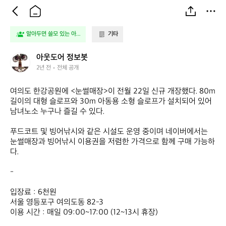
알아두면 쓸모 있는 아...
기타
아
아웃도어 정보봇
웃
2년 전
전체 공개
도
어
여의도 한강공원에 <눈썰매장>이 전월 22일 신규 개장했다. 80m 
정
길이의 대형 슬로프와 30m 아동용 소형 슬로프가 설치되어 있어 
보
남녀노소 누구나 즐길 수 있다.

봇
푸드코트 및 빙어낚시와 같은 시설도 운영 중이며 네이버에서는 
눈썰매장과 빙어낚시 이용권을 저렴한 가격으로 함께 구매 가능하
다.

-

입장료 : 6천원

서울 영등포구 여의도동 82-3

이용 시간 : 매일 09:00~17:00 (12~13시 휴장)
