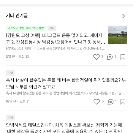
기타 인기글
[강
아웃도어 활동 공유, 맛집 탐방
기타
원
[강원도 고성 여행] 1.파크골프 운동 많이되고, 재미지
도
고 2. 간성전통시장 닭강정/오징어회 맛나고 3. 동해
고
 앞바다 모듬회 기가막히고 4. 모듬곱창 쏘주한잔 혀를 
[강원도 고성 여행] 1.파크골프 운동 많이되고, 재미지고 2. 간성전통시장 닭
성
강정/오징어회 맛나고 3. 동해 앞바다 모듬회 기가막히고 4. 모듬곱창 쏘주
내두르고 5. 썬셋에 취하고 ~
여
8일 전
조회 33
2
4
한잔 혀를 내두르고 5. 썬셋에 취하고 ~
행]
1.
파
기타
크
혹시 14살이 할수있는 돈을 꽤 버는 합법적일이 뭐가있을까요? 부
골
모님 시부름 이런거 말고요
프
혹시 14살이 할수있는 돈을 꽤 버는 합법적일이 뭐가있을까요? 부모님 시부름 이런거 말고
운
요
동
16일 전
조회 21
0
1
많
이
기타
되
고,
안녕하세요 데얼스입니다. 처음 데얼스를 써보신 경험과 기능에
재
 대한 생각을 들려주시면 모든 상품에 적용할 수 있는 10% 할인