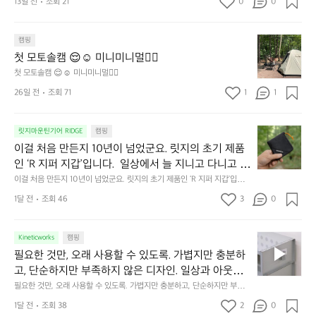
방
13일 전
조회 21
0
0
게 눈을 가려보세요. 마치 암막 커튼을 조용히 내리듯이.  Polartec® Wind
c® Wind Pro™의 온기가 눈가를 포근히 감싸줍니다. 
에
 Pro™의 온기가 눈가를 포근히 감싸줍니다.  차가운 공기를 차단하고, 얼굴
에 밀착하여 빛을 막아줍니다.  이 슬립 웜을 쓰는 것만으로 그곳은 나만의
서
 차가운 공기를 차단하고, 얼굴에 밀착하여 빛을 막아
 밤이 됩니다.  안녕히 주무세요.
첫
도
캠핑
줍니다.  이 슬립 웜을 쓰는 것만으로 그곳은 나만의 밤
모
자
첫 모토솔캠 😌☺️ 미니미니멀👌🏼
이 됩니다.  안녕히 주무세요.
토
연
첫 모토솔캠 😌☺️ 미니미니멀👌🏼
솔
속
26일 전
조회 71
1
1
캠
에
서
😌
의
☺️
이
릿지마운틴기어 RIDGE
캠핑
휴
미
걸
이걸 처음 만든지 10년이 넘었군요. 릿지의 초기 제품
식
니
처
에
미
인 ‘R 지퍼 지갑’입니다.  일상에서 늘 지니고 다니고 싶
음
서
니
어지는 물건에는 크기, 무게, 형태, 색감 사이의 아주 미
이걸 처음 만든지 10년이 넘었군요. 릿지의 초기 제품인 ‘R 지퍼 지갑’입니
만
도
멀
다.  일상에서 늘 지니고 다니고 싶어지는 물건에는 크기, 무게, 형태, 색감
묘한 밸런스가 존재합니다.  예를 들자면 일에 집중하
든
1달 전
조회 46
3
0
이
 사이의 아주 미묘한 밸런스가 존재합니다.  예를 들자면 일에 집중하느라 책
👌🏼
느라 책상 위 가장자리에 대충 걸쳐 놓아도 시야에 걸
지
상 위 가장자리에 대충 걸쳐 놓아도 시야에 걸리적거리지 않는 것. R 지퍼 지
동
갑은 바로 그 위화감 없는 균형감에서 출발했습니다.  그중에서도 슬림함에
1
리적거리지 않는 것. R 지퍼 지갑은 바로 그 위화감 없
중
 철저히 집착했습니다. 튼튼한 내구도와 넉넉한 수납력을 해치치 않는 선에
필
0
Kineticworks
캠핑
는 균형감에서 출발했습니다.  그중에서도 슬림함에 철
인
서, 가장 가볍고 얇게 설계했습니다.  이 디자인과 사용감은, 꼭 직접 손으로
요
년
필요한 것만, 오래 사용할 수 있도록. 가볍지만 충분하
차
저히 집착했습니다. 튼튼한 내구도와 넉넉한 수납력을
 만져보며 경험해 보시기를 바랍니다.
한
이
안
고, 단순하지만 부족하지 않은 디자인. 일상과 아웃도
 해치치 않는 선에서, 가장 가볍고 얇게 설계했습니다. 
것
넘
에
어의 경계를 자연스럽게 이어주는 RIDGE MOUNTAIN 
필요한 것만, 오래 사용할 수 있도록. 가볍지만 충분하고, 단순하지만 부족하
 이 디자인과 사용감은, 꼭 직접 손으로 만져보며 경험
만,
었
서
지 않은 디자인. 일상과 아웃도어의 경계를 자연스럽게 이어주는 RIDGE M
GEAR. 키네틱웍스에서 만나보세요.
해 보시기를 바랍니다.
오
군
1달 전
조회 38
2
0
OUNTAIN GEAR. 키네틱웍스에서 만나보세요.
도