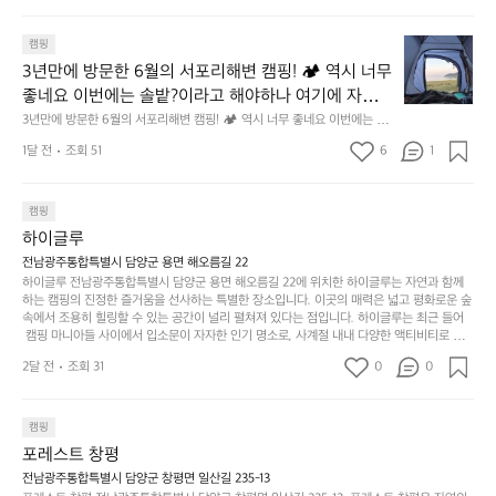
래
요.
누
사
릿
구
3
용
캠핑
지
나
년
할
의
3년만에 방문한 6월의 서포리해변 캠핑! 🏕 역시 너무 
잠
만
수
초
에
좋네요 이번에는 솔밭?이라고 해야하나 여기에 자리를 
에
있
기
들
잡았는데 정말 시원하고 경치도 좋네요  서해치고 물도 
3년만에 방문한 6월의 서포리해변 캠핑! 🏕 역시 너무 좋네요 이번에는 솔
방
도
제
기
밭?이라고 해야하나 여기에 자리를 잡았는데 정말 시원하고 경치도 좋네요 
맑은편, 아이들도 놀기 좋고 1박 2일은 넘 짧게 느껴지
문
록.
1달 전
조회 51
6
품
1
 서해치고 물도 맑은편, 아이들도 놀기 좋고 1박 2일은 넘 짧게 느껴지네요  .
까
네요  .1박 1동 1만원 (수금은 7시쯤, 동네에서 관리) .수
한
가
인
1박 1동 1만원 (수금은 7시쯤, 동네에서 관리) .수금하면서 음식물.쓰레기봉
지
투를 1개씩 나누어줌 .솔밭에 바로 화장실있음 .5분거리 cu .2분거리 음식점  
6
금하면서 음식물.쓰레기봉투를 1개씩 나누어줌 .솔밭에 
볍
‘R
조
항구에서부터 해변까지 버스도 다니네요 ㅎㅎㅎ 아이들 엄청 좋아하네요 점
월
캠핑
지
지
바로 화장실있음 .5분거리 cu .2분거리 음식점  항구에
금
심쯤도착해서 철수할때까지 물놀이 3타임이나 했네요 ⛱️
의
만
퍼
하이글루
서부터 해변까지 버스도 다니네요 ㅎㅎㅎ 아이들 엄청
시
서
충
지
간
전남광주통합특별시 담양군 용면 해오름길 22
 좋아하네요 점심쯤도착해서 철수할때까지 물놀이 3
포
분
갑’입
하이글루 전남광주통합특별시 담양군 용면 해오름길 22에 위치한 하이글루는 자연과 함께
이
타임이나 했네요 ⛱️
리
하
니
하는 캠핑의 진정한 즐거움을 선사하는 특별한 장소입니다. 이곳의 매력은 넓고 평화로운 숲
걸
해
속에서 조용히 힐링할 수 있는 공간이 널리 펼쳐져 있다는 점입니다. 하이글루는 최근 들어
고,
다.
리
 캠핑 마니아들 사이에서 입소문이 자자한 인기 명소로, 사계절 내내 다양한 액티비티로 방
변
단
일
는
문객들을 맞이합니다. 특히, 하이글루의 독특한 시설인 글램핑 텐트는 고객들에게 아늑한 잠
캠
순
상
2달 전
조회 31
0
순
0
자리를 제공하며, 캠핑의 매력을 한층 더해 줍니다. 밖에서는 자연의 소리를 들으며, 내부에
핑!
하
에
간
서는 편안한 침대에서 하루의 피로를 풀 수 있는 완벽한 조화가 이루어집니다. 이곳의 장점
지
서
🏕
은 또 다른 캠핑의 매력인 바베큐 파티를 즐길 수 있는 공간이 마련되어 있어 친구나 가족과
이
만
 함께 좋은 시간을 보낼 수 있다는 것입니다. 또한, 하이글루 인근에는 다양한 트레킹 코스와
늘
캠핑
있
역
 자전거 도로가 있어 아웃도어 활동을 좋아하는 이들에게 더욱 참조할 만한 장소가 됩니다.
부
지
습
시
포레스트 창평
 담양의 아름다운 자연과 함께, 건강한 레저 활동을 즐기며 행복한 캠핑 경험을 쌓으실 수 있
족
니
니
너
습니다. 하이글루에서 특별한 순간을 만끽해보세요. 따뜻한 햇살과 함께하는 아침, 상징적인 
전남광주통합특별시 담양군 창평면 일산길 235-13
하
고
다.
담양의 죽녹원과 함께 어우러진 저녁, 그리고 고요한 밤하늘 아래에서 별을 바라보며 나누는 