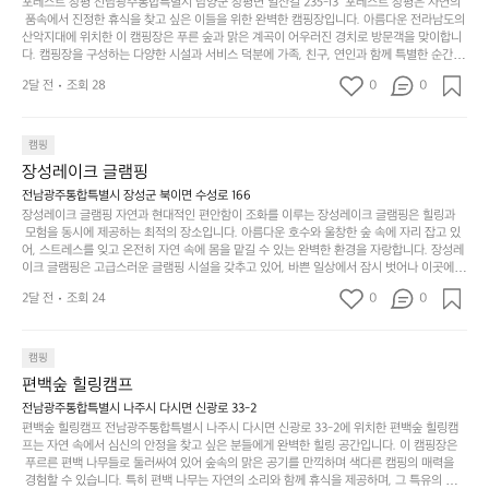
무
포레스트 창평 전남광주통합특별시 담양군 창평면 일산길 235-13  포레스트 창평은 자연의
지
다
이야기들은 여러분의 캠핑 여행을 더욱 특별하게 만들어 줄 것입니다.  인기 정도: ★★★★
그
좋
 품속에서 진정한 휴식을 찾고 싶은 이들을 위한 완벽한 캠핑장입니다. 아름다운 전라남도의 
않
니
★
산악지대에 위치한 이 캠핑장은 푸른 숲과 맑은 계곡이 어우러진 경치로 방문객을 맞이합니
럴
네
은
고
다. 캠핑장을 구성하는 다양한 시설과 서비스 덕분에 가족, 친구, 연인과 함께 특별한 순간을
때
요
 만들어갈 수 있는 최적의 공간이 됩니다.  포레스트 창평은 주말마다 직접 재배한 신선한 농
디
싶
는
이
2달 전
조회 28
0
0
산물을 제공하는 캠핑장으로, 현지에서만 느낄 수 있는 자연의 맛을 경험할 수 있습니다. 또
자
어
차
번
한, 다양한 트레킹 코스와 자전거 도로는 캠퍼들이 탐험과 모험의 짜릿함을 누릴 수 있도록
인.
지
분
에
 만들어졌습니다. 저녁에는 별빛 아래에서 바베큐 파티를 즐기거나, 잔잔한 계곡 소리를 들
일
는
으며 깊은 숙면을 취할 수 있는 기회를 제공합니다.  이곳은 자연과의 완벽한 조화를 이루며,
하
는
캠핑
상
물
 다채로운 야외 활동을 제공합니다. 특히 어린이들은 안전하게 놀 수 있는 놀이시설이 마련
게
솔
장성레이크 글램핑
되어 있어 부모님들과 함께 즐거운 시간을 보낼 수 있습니다. 주변의 다양한 관광지와 먹거
과
건
눈
밭?
리를 탐험하는 재미도 포레스트 창평의 매력 중 하나입니다.  또한, 캠핑장을 방문한 후 지속
전남광주통합특별시 장성군 북이면 수성로 166
아
에
을
이
적으로 재방문하는 이들이 많아 인기가 날로 상승하고 있습니다. 포레스트 창평은 단순한 캠
장성레이크 글램핑 자연과 현대적인 편안함이 조화를 이루는 장성레이크 글램핑은 힐링과
웃
는
가
라
핑 그 이상을 제공하며, 자연을 사랑하는 모든 이들에게 꼭 한번 경험해봐야 할 장소로 자리
 모험을 동시에 제공하는 최적의 장소입니다. 아름다운 호수와 울창한 숲 속에 자리 잡고 있
도
크
려
잡았습니다.  인기 정도: ★★★★★
고
어, 스트레스를 잊고 온전히 자연 속에 몸을 맡길 수 있는 완벽한 환경을 자랑합니다. 장성레
어
기,
보
이크 글램핑은 고급스러운 글램핑 시설을 갖추고 있어, 바쁜 일상에서 잠시 벗어나 이곳에
해
의
무
 오면 사치스러운 휴식이 가능해집니다. 독립된 텐트에서 제공되는 특별한 불멍 공간은 소중
세
야
2달 전
조회 24
0
0
경
한 사람과 함께 따뜻한 이야기를 나눌 수 있는 소중한 시간을 만들어 줍니다. 또한, 주변의 자
게,
요.
하
연 환경은 하이킹과 자전거 타기 등 다양한 액티비티를 즐기기에 그야말로 완벽한 조건을 갖
계
형
마
나
추고 있습니다. 이곳에서의 캠핑은 단순한 숙박이 아닌, 가족과 친구들과 함께 소중한 추억
를
태,
치
여
을 창출하는 시간이 될 것입니다. 특히 식사를 좋아하는 분들에게는 매주 특별한 바비큐 파
캠핑
자
색
암
기
티와 지역에서 나는 신선한 재료로 만든 다양한 요리를 제공하여 미각을 만족시켜 줍니다. 
편백숲 힐링캠프
연
감
 장성레이크 글램핑은 그 아름다운 경관과 최고 품질의 시설 덕분에 최근 몇 년 사이에 특히
막
에
스
사
 주목받고 있는 캠핑장 중 하나입니다. 주말이면 방문객이 가득해 예약이 빠르게 차는 만큼
전남광주통합특별시 나주시 다시면 신광로 33-2
커
자
 미리 일정을 계획하시는 것이 좋습니다. 나만의 프라이빗한 공간에서 가족 및 사랑하는 사
럽
이
편백숲 힐링캠프 전남광주통합특별시 나주시 다시면 신광로 33-2에 위치한 편백숲 힐링캠
튼
리
람들과 함께하세요. 당신의 대자연 속 힐링을 기다리는 장성레이크 글램핑은 언젠가 반드시
프는 자연 속에서 심신의 안정을 찾고 싶은 분들에게 완벽한 힐링 공간입니다. 이 캠핑장은
게
의
을
를
 방문해봐야 할 명소로 자리매김하였습니다. 인기 정도: ★★★★★
 푸르른 편백 나무들로 둘러싸여 있어 숲속의 맑은 공기를 만끽하며 색다른 캠핑의 매력을
이
아
조
잡
 경험할 수 있습니다. 특히 편백 나무는 자연의 소리와 함께 휴식을 제공하며, 그 특유의 아로