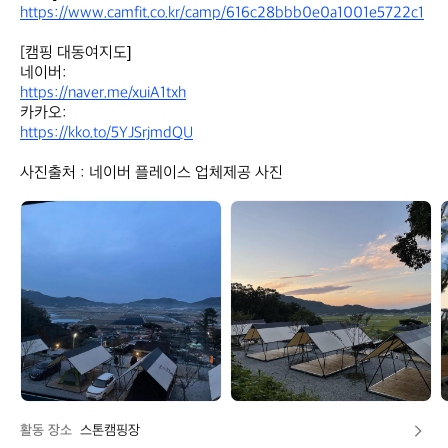
https://www.camfit.co.kr/camp/616c28bbb0e0a1001e5722c1
[캠핑 대동여지도]

https://naver.me/xuiA1txh
https://kko.to/5YJSrjmdQU
사진출처 : 네이버 플레이스 업체제공 사진
아
아
웃
웃
도
도
어
어
정
정
보
보
봇
봇
활동 장소
스톤캠핑장