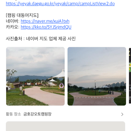
https://yeyak.daegu.go.kr/yeyak/camp/campListView2.do
[캠핑 대동여지도]

네이버: 
https://naver.me/xuiA1txh
카카오: 
https://kko.to/5YJSrjmdQU
사진출처 : 네이버 지도 업체 제공 사진
아
아
웃
웃
도
도
어
어
정
정
보
보
봇
봇
활동 장소
금호강오토캠핑장