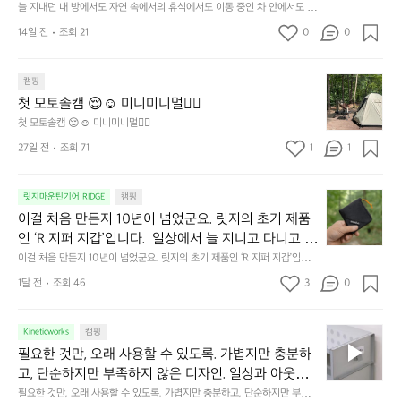
 걸리는 순간이 있습니다.  그럴 때는 차분하게 눈을 가
늘 지내던 내 방에서도 자연 속에서의 휴식에서도 이동 중인 차 안에서도  누
내
구나 잠에 들기까지 조금 시간이 걸리는 순간이 있습니다.  그럴 때는 차분하
려보세요. 마치 암막 커튼을 조용히 내리듯이.  Polarte
방
14일 전
조회 21
0
0
게 눈을 가려보세요. 마치 암막 커튼을 조용히 내리듯이.  Polartec® Wind
c® Wind Pro™의 온기가 눈가를 포근히 감싸줍니다. 
에
 Pro™의 온기가 눈가를 포근히 감싸줍니다.  차가운 공기를 차단하고, 얼굴
에 밀착하여 빛을 막아줍니다.  이 슬립 웜을 쓰는 것만으로 그곳은 나만의
서
 차가운 공기를 차단하고, 얼굴에 밀착하여 빛을 막아
 밤이 됩니다.  안녕히 주무세요.
첫
도
캠핑
줍니다.  이 슬립 웜을 쓰는 것만으로 그곳은 나만의 밤
모
자
첫 모토솔캠 😌☺️ 미니미니멀👌🏼
이 됩니다.  안녕히 주무세요.
토
연
첫 모토솔캠 😌☺️ 미니미니멀👌🏼
솔
속
27일 전
조회 71
1
1
캠
에
서
😌
의
☺️
이
릿지마운틴기어 RIDGE
캠핑
휴
미
걸
이걸 처음 만든지 10년이 넘었군요. 릿지의 초기 제품
식
니
처
에
미
인 ‘R 지퍼 지갑’입니다.  일상에서 늘 지니고 다니고 싶
음
서
니
어지는 물건에는 크기, 무게, 형태, 색감 사이의 아주 미
이걸 처음 만든지 10년이 넘었군요. 릿지의 초기 제품인 ‘R 지퍼 지갑’입니
만
도
멀
다.  일상에서 늘 지니고 다니고 싶어지는 물건에는 크기, 무게, 형태, 색감
묘한 밸런스가 존재합니다.  예를 들자면 일에 집중하
든
1달 전
조회 46
3
0
이
 사이의 아주 미묘한 밸런스가 존재합니다.  예를 들자면 일에 집중하느라 책
👌🏼
느라 책상 위 가장자리에 대충 걸쳐 놓아도 시야에 걸
지
상 위 가장자리에 대충 걸쳐 놓아도 시야에 걸리적거리지 않는 것. R 지퍼 지
동
갑은 바로 그 위화감 없는 균형감에서 출발했습니다.  그중에서도 슬림함에
1
리적거리지 않는 것. R 지퍼 지갑은 바로 그 위화감 없
중
 철저히 집착했습니다. 튼튼한 내구도와 넉넉한 수납력을 해치치 않는 선에
필
0
Kineticworks
캠핑
는 균형감에서 출발했습니다.  그중에서도 슬림함에 철
인
서, 가장 가볍고 얇게 설계했습니다.  이 디자인과 사용감은, 꼭 직접 손으로
요
년
필요한 것만, 오래 사용할 수 있도록. 가볍지만 충분하
차
저히 집착했습니다. 튼튼한 내구도와 넉넉한 수납력을
 만져보며 경험해 보시기를 바랍니다.
한
이
안
고, 단순하지만 부족하지 않은 디자인. 일상과 아웃도
 해치치 않는 선에서, 가장 가볍고 얇게 설계했습니다. 
것
넘
에
어의 경계를 자연스럽게 이어주는 RIDGE MOUNTAIN 
필요한 것만, 오래 사용할 수 있도록. 가볍지만 충분하고, 단순하지만 부족하
 이 디자인과 사용감은, 꼭 직접 손으로 만져보며 경험