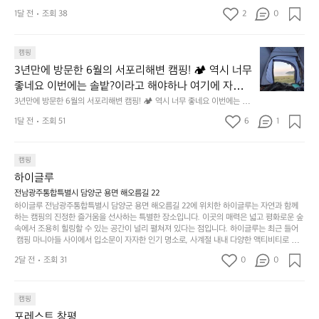
만,
었
서
지 않은 디자인. 일상과 아웃도어의 경계를 자연스럽게 이어주는 RIDGE M
GEAR. 키네틱웍스에서 만나보세요.
해 보시기를 바랍니다.
오
군
1달 전
조회 38
2
0
OUNTAIN GEAR. 키네틱웍스에서 만나보세요.
도
래
요.
누
사
릿
구
3
용
캠핑
지
나
년
할
의
3년만에 방문한 6월의 서포리해변 캠핑! 🏕 역시 너무 
잠
만
수
초
에
좋네요 이번에는 솔밭?이라고 해야하나 여기에 자리를 
에
있
기
들
잡았는데 정말 시원하고 경치도 좋네요  서해치고 물도 
3년만에 방문한 6월의 서포리해변 캠핑! 🏕 역시 너무 좋네요 이번에는 솔
방
도
제
기
밭?이라고 해야하나 여기에 자리를 잡았는데 정말 시원하고 경치도 좋네요 
맑은편, 아이들도 놀기 좋고 1박 2일은 넘 짧게 느껴지
문
록.
1달 전
조회 51
6
품
1
 서해치고 물도 맑은편, 아이들도 놀기 좋고 1박 2일은 넘 짧게 느껴지네요  .
까
네요  .1박 1동 1만원 (수금은 7시쯤, 동네에서 관리) .수
한
가
인
1박 1동 1만원 (수금은 7시쯤, 동네에서 관리) .수금하면서 음식물.쓰레기봉
지
투를 1개씩 나누어줌 .솔밭에 바로 화장실있음 .5분거리 cu .2분거리 음식점  
6
금하면서 음식물.쓰레기봉투를 1개씩 나누어줌 .솔밭에 
볍
‘R
조
항구에서부터 해변까지 버스도 다니네요 ㅎㅎㅎ 아이들 엄청 좋아하네요 점
월
캠핑
지
지
바로 화장실있음 .5분거리 cu .2분거리 음식점  항구에
금
심쯤도착해서 철수할때까지 물놀이 3타임이나 했네요 ⛱️
의
만
퍼
하이글루
서부터 해변까지 버스도 다니네요 ㅎㅎㅎ 아이들 엄청
시
서
충
지
간
전남광주통합특별시 담양군 용면 해오름길 22
 좋아하네요 점심쯤도착해서 철수할때까지 물놀이 3
포
분
갑’입
하이글루 전남광주통합특별시 담양군 용면 해오름길 22에 위치한 하이글루는 자연과 함께
이
타임이나 했네요 ⛱️
리
하
니
하는 캠핑의 진정한 즐거움을 선사하는 특별한 장소입니다. 이곳의 매력은 넓고 평화로운 숲
걸
해
속에서 조용히 힐링할 수 있는 공간이 널리 펼쳐져 있다는 점입니다. 하이글루는 최근 들어
고,
다.
리
 캠핑 마니아들 사이에서 입소문이 자자한 인기 명소로, 사계절 내내 다양한 액티비티로 방
변
단
일
는
문객들을 맞이합니다. 특히, 하이글루의 독특한 시설인 글램핑 텐트는 고객들에게 아늑한 잠
캠
순
상
2달 전
조회 31
0
순
0
자리를 제공하며, 캠핑의 매력을 한층 더해 줍니다. 밖에서는 자연의 소리를 들으며, 내부에
핑!
하
에
간
서는 편안한 침대에서 하루의 피로를 풀 수 있는 완벽한 조화가 이루어집니다. 이곳의 장점
지
서
🏕
은 또 다른 캠핑의 매력인 바베큐 파티를 즐길 수 있는 공간이 마련되어 있어 친구나 가족과
이
만
 함께 좋은 시간을 보낼 수 있다는 것입니다. 또한, 하이글루 인근에는 다양한 트레킹 코스와
늘
캠핑
있
역
 자전거 도로가 있어 아웃도어 활동을 좋아하는 이들에게 더욱 참조할 만한 장소가 됩니다.
부
지
습
시
포레스트 창평