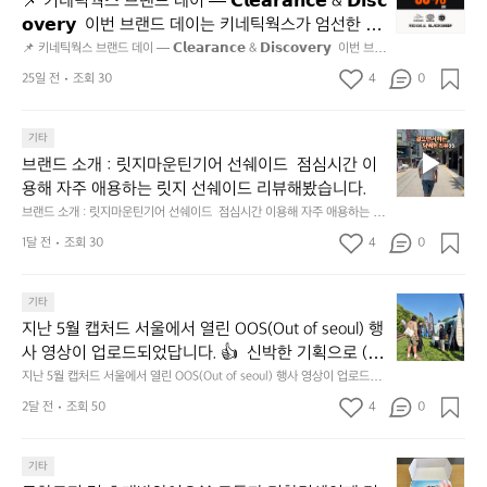
📌 키네틱웍스 브랜드 데이 — 𝗖𝗹𝗲𝗮𝗿𝗮𝗻𝗰𝗲 & 𝗗𝗶𝘀𝗰
네
통
𝗼𝘃𝗲𝗿𝘆  이번 브랜드 데이는 키네틱웍스가 엄선한 5
틱
시
개 브랜드를 한 자리에서 만나는 클리어런스 기획전입
📌 키네틱웍스 브랜드 데이 — 𝗖𝗹𝗲𝗮𝗿𝗮𝗻𝗰𝗲 & 𝗗𝗶𝘀𝗰𝗼𝘃𝗲𝗿𝘆  이번 브랜
웍
장
드 데이는 키네틱웍스가 엄선한 5개 브랜드를 한 자리에서 만나는 클리어런
니다. - 카페 드 사이클리스트 - 릿지 마운틴 기어 - 써
스
25일 전
조회 30
4
0
닭
스 기획전입니다. - 카페 드 사이클리스트 - 릿지 마운틴 기어 - 써클 스포츠
클 스포츠웨어 - 블랙쉽 - 시티 컨트리 시티  옷장 속
브
웨어 - 블랙쉽 - 시티 컨트리 시티  옷장 속 자리만 차지하던 아이템은 비우
강
고, 새로운 시즌을 채워줄 발견을 지금 시작해 보세요. 👉 최대 ~𝟱𝟬% 𝗦𝗔
랜
 자리만 차지하던 아이템은 비우고, 새로운 시즌을 채
정/
𝗟𝗘  지금 바로 홈 화면에서 ‘키네틱웍스 브랜드데이’를 눌러보세요!
브
드
기타
오
워줄 발견을 지금 시작해 보세요. 👉 최대 ~𝟱𝟬% 𝗦𝗔
랜
데
징
브랜드 소개 : 릿지마운틴기어 선쉐이드  점심시간 이
𝗟𝗘  지금 바로 홈 화면에서 ‘키네틱웍스 브랜드데이’를 
드
이
어
용해 자주 애용하는 릿지 선쉐이드 리뷰해봤습니다.
눌러보세요!
소
—
회
브랜드 소개 : 릿지마운틴기어 선쉐이드  점심시간 이용해 자주 애용하는 릿
개
𝗖
맛
지 선쉐이드 리뷰해봤습니다.
:
1달 전
조회 30
4
0
𝗹
나
릿
고
𝗲
지
3.
𝗮
지
마
기타
동
𝗿
난
운
지난 5월 캡처드 서울에서 열린 OOS(Out of seoul) 행
해
𝗮
5
틴
앞
사 영상이 업로드되었답니다. 👍  신박한 기획으로 (당
𝗻
월
기
바
𝗰
신의 제품은 테무를 이길수 있습니까?) 부스 담당자들
지난 5월 캡처드 서울에서 열린 OOS(Out of seoul) 행사 영상이 업로드되
캡
어
다
었답니다. 👍  신박한 기획으로 (당신의 제품은 테무를 이길수 있습니까?)
𝗲
을 인터뷰해봤습니다.  솔직한 이야기 가득한 영상으로 
처
선
2달 전
조회 50
4
0
모
 부스 담당자들을 인터뷰해봤습니다.  솔직한 이야기 가득한 영상으로 만나
&
만나보시죠💪
드
쉐
보시죠💪
듬
𝗗
서
이
회
𝗶
무
울
기타
드
기
𝘀