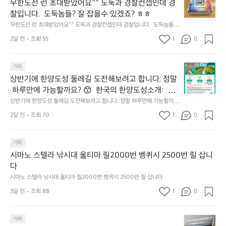
한
에
점
무한도전 런 초대받았어요^^ 도둑과 경찰컨셉인데 경
가
𝗰
도
서
심
막
찰입니다.  도둑놈들? 잘 잡을수 있겠죠? ㅎㅎ
𝗼
전
열
시
히
무한도전 런 초대받았어요^^ 도둑과 경찰컨셉인데 경찰입니다.  도둑놈들?
𝘃
런
린
간
고
 잘 잡을수 있겠죠? ㅎㅎ
𝗲
초
O
2달 전
조회 55
1
이
0
4.
대
𝗿
O
용
모
받
S
𝘆
해
듬
상
았
기타
(O
이
자
곱
반
어
u
번
주
상반기에 한양도성 둘레길 도전해보려고 합니다. 정말
창
기
요
t
브
애
쏘
 하루만에 가능할까요? 😙  한국의 한양도성소개:  한
에
^
o
랜
용
주
양의 수도성곽(Capital Fortifications of Hanyang)은
상반기에 한양도성 둘레길 도전해보려고 합니다. 정말 하루만에 가능할까
한
^
f
드
하
한
요? 😙  한국의 한양도성소개:  한양의 수도성곽(Capital Fortifications of
 조선 왕조의 수도 한양을 방어하기 위해 축조된 대규
양
도
2달 전
조회 70
1
s
0
데
는
 Hanyang)은 조선 왕조의 수도 한양을 방어하기 위해 축조된 대규모 성곽
잔
모 성곽군으로, 도성(한양도성), 입보성(북한산성), 연
도
둑
e
군으로, 도성(한양도성), 입보성(북한산성), 연결성(탕춘대성)으로 구성되어 
이
릿
혀
있다. 이 성곽은 단순한 수도방어 시설을 넘어 도시와 주변 환경이 결합된 역
성
결성(탕춘대성)으로 구성되어 있다. 이 성곽은 단순한
과
o
는
지
를
사적 경관을 형성하며, 한반도 성곽 축성 전통의 발전 과정을 보여주는 중요
둘
기타
경
u
키
선
 수도방어 시설을 넘어 도시와 주변 환경이 결합된 역
내
한 성곽 유산이다. 세 성곽은 서로 기능적으로 연결된 형태로 구성되어 있으
레
찰
l)
네
쉐
시마노 스텔라 낚시대 울티마 릴2000번 벵퀴시 2500번 릴 삽니
사적 경관을 형성하며, 한반도 성곽 축성 전통의 발전
두
며, 총 길이는 약 42.75km에 이르는 대규모 수도 성곽이다.
길
컨
행
틱
이
다
르
 과정을 보여주는 중요한 성곽 유산이다. 세 성곽은 서
도
셉
사
웍
드
고
시마노 스텔라 낚시대 울티마 릴2000번 벵퀴시 2500번 릴 삽니다
로 기능적으로 연결된 형태로 구성되어 있으며, 총 길
전
인
영
스
리
5.
이는 약 42.75km에 이르는 대규모 수도 성곽이다.
해
3달 전
조회 88
1
데
0
상
가
뷰
썬
보
경
이
엄
해
셋
려
찰
업
선
봤
에
요
기타
고
입
로
한
습
취