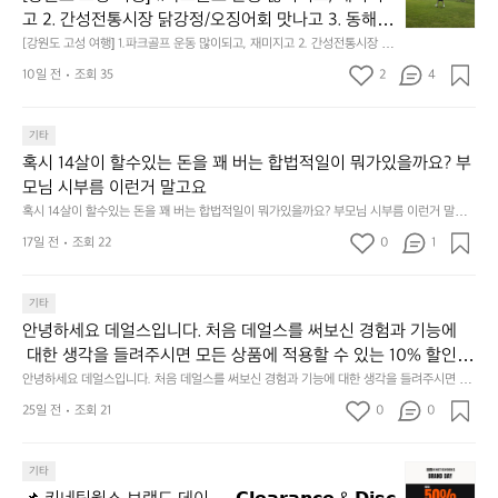
도
고 2. 간성전통시장 닭강정/오징어회 맛나고 3. 동해
고
 앞바다 모듬회 기가막히고 4. 모듬곱창 쏘주한잔 혀를 
[강원도 고성 여행] 1.파크골프 운동 많이되고, 재미지고 2. 간성전통시장 닭
성
강정/오징어회 맛나고 3. 동해 앞바다 모듬회 기가막히고 4. 모듬곱창 쏘주
내두르고 5. 썬셋에 취하고 ~
여
10일 전
조회 35
2
4
한잔 혀를 내두르고 5. 썬셋에 취하고 ~
행]
1.
파
기타
크
혹시 14살이 할수있는 돈을 꽤 버는 합법적일이 뭐가있을까요? 부
골
모님 시부름 이런거 말고요
프
혹시 14살이 할수있는 돈을 꽤 버는 합법적일이 뭐가있을까요? 부모님 시부름 이런거 말고
운
요
동
17일 전
조회 22
0
1
많
이
기타
되
고,
안녕하세요 데얼스입니다. 처음 데얼스를 써보신 경험과 기능에
재
 대한 생각을 들려주시면 모든 상품에 적용할 수 있는 10% 할인
미
 쿠폰을 드립니다.  1분이면 끝낼 수 있으니 참여하시고 혜택받아
안녕하세요 데얼스입니다. 처음 데얼스를 써보신 경험과 기능에 대한 생각을 들려주시면 모
지
든 상품에 적용할 수 있는 10% 할인 쿠폰을 드립니다.  1분이면 끝낼 수 있으니 참여하시고
가세요 :)  하기의 링크 클릭 후 작성하시면 됩니다. https://docs.g
25일 전
조회 21
0
고
0
 혜택받아가세요 :)  하기의 링크 클릭 후 작성하시면 됩니다. https://docs.google.com/for
oogle.com/forms/d/e/1FAIpQLSfSU5C-euRse0uUKR3Rp1ibf1aC
2.
ms/d/e/1FAIpQLSfSU5C-euRse0uUKR3Rp1ibf1aCz3n9BB-jhkSYyjUlRSli3w/viewfor
m?usp=header
z3n9BB-jhkSYyjUlRSli3w/viewform?usp=header
간
📌
기타
성
키
전