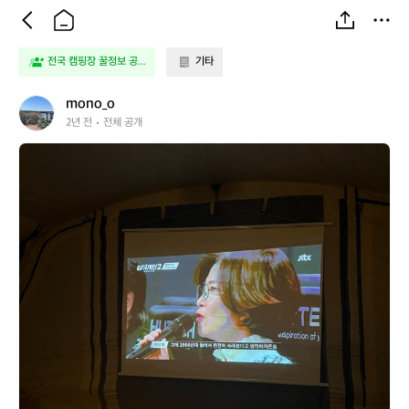
전국 캠핑장 꿀정보 공...
기타
m
mono_o
o
2년 전
전체 공개
n
m
o
o
_
n
o
o
_
o