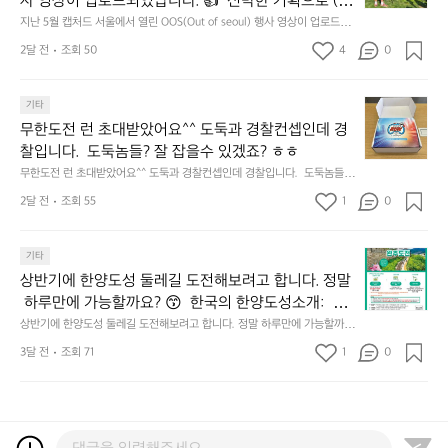
쏘
사 영상이 업로드되었답니다. 👍  신박한 기획으로 (당
𝗻
월
기
1
달
주
𝗰
신의 제품은 테무를 이길수 있습니까?) 부스 담당자들
지난 5월 캡처드 서울에서 열린 OOS(Out of seoul) 행사 영상이 업로드되
캡
어
1
리
한
었답니다. 👍  신박한 기획으로 (당신의 제품은 테무를 이길수 있습니까?)
𝗲
을 인터뷰해봤습니다.  솔직한 이야기 가득한 영상으로 
처
선
2달 전
조회 50
4
0
월
 부스 담당자들을 인터뷰해봤습니다.  솔직한 이야기 가득한 영상으로 만나
니
잔
&
만나보시죠💪
드
쉐
보시죠💪
3
너
혀
𝗗
서
이
일
무
를
𝗶
무
울
기타
드
~
상
내
𝘀
한
에
점
무한도전 런 초대받았어요^^ 도둑과 경찰컨셉인데 경
1
쾌
두
𝗰
도
서
심
1
하
찰입니다.  도둑놈들? 잘 잡을수 있겠죠? ㅎㅎ
르
𝗼
전
열
시
월
고
고
무한도전 런 초대받았어요^^ 도둑과 경찰컨셉인데 경찰입니다.  도둑놈들?
𝘃
런
린
간
1
코
5.
 잘 잡을수 있겠죠? ㅎㅎ
𝗲
초
O
2달 전
조회 55
1
이
0
6
스
썬
대
𝗿
O
용
일
도
셋
받
S
𝘆
해
내
더
에
상
았
기타
(O
이
자
용:
다
취
반
어
u
번
주
상반기에 한양도성 둘레길 도전해보려고 합니다. 정말
‘한
양
하
기
요
t
브
애
국
 하루만에 가능할까요? 😙  한국의 한양도성소개:  한
하
고
에
^
o
랜
용
관
고
~
양의 수도성곽(Capital Fortifications of Hanyang)은
상반기에 한양도성 둘레길 도전해보려고 합니다. 정말 하루만에 가능할까
한
^
f
드
하
광
긴
요? 😙  한국의 한양도성소개:  한양의 수도성곽(Capital Fortifications of
 조선 왕조의 수도 한양을 방어하기 위해 축조된 대규
양
도
3달 전
조회 71
1
s
0
데
는
 Hanyang)은 조선 왕조의 수도 한양을 방어하기 위해 축조된 대규모 성곽
1
데
모 성곽군으로, 도성(한양도성), 입보성(북한산성), 연
도
둑
e
군으로, 도성(한양도성), 입보성(북한산성), 연결성(탕춘대성)으로 구성되어 
이
릿
0
다
있다. 이 성곽은 단순한 수도방어 시설을 넘어 도시와 주변 환경이 결합된 역
성
결성(탕춘대성)으로 구성되어 있다. 이 성곽은 단순한
과
o
는
지
0
다
사적 경관을 형성하며, 한반도 성곽 축성 전통의 발전 과정을 보여주는 중요
둘
경
u
키
선
 수도방어 시설을 넘어 도시와 주변 환경이 결합된 역
선’
이
한 성곽 유산이다. 세 성곽은 서로 기능적으로 연결된 형태로 구성되어 있으
레
찰
l)
네
쉐
사적 경관을 형성하며, 한반도 성곽 축성 전통의 발전
스
나
며, 총 길이는 약 42.75km에 이르는 대규모 수도 성곽이다.
길