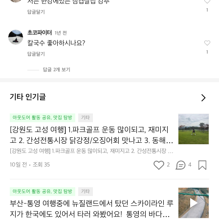
r
저는 한강에있는 삼겹살집 강추
c
1
답글달기
t
e
초코파이터
초
1년 전
r
코
칼국수 좋아하시나요?
y
파
1
답글달기
x
이
터
답글 2개 보기
기타 인기글
[강
아웃도어 활동 공유, 맛집 탐방
기타
원
[강원도 고성 여행] 1.파크골프 운동 많이되고, 재미지
도
고 2. 간성전통시장 닭강정/오징어회 맛나고 3. 동해
고
 앞바다 모듬회 기가막히고 4. 모듬곱창 쏘주한잔 혀를 
[강원도 고성 여행] 1.파크골프 운동 많이되고, 재미지고 2. 간성전통시장 닭
성
강정/오징어회 맛나고 3. 동해 앞바다 모듬회 기가막히고 4. 모듬곱창 쏘주
내두르고 5. 썬셋에 취하고 ~
여
10일 전
조회 35
2
4
한잔 혀를 내두르고 5. 썬셋에 취하고 ~
행]
1.
부
파
아웃도어 활동 공유, 맛집 탐방
기타
산-
크
부산-통영 여행중에 뉴질랜드에서 탔던 스카이라인 루
통
골
지가 한국에도 있어서 타러 와봤어요!  통영의 바다를