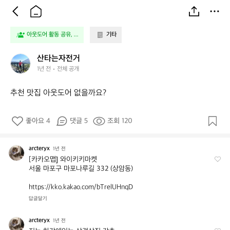
아웃도어 활동 공유, ...
기타
산
산타는자전거
타
1년 전
전체 공개
는
자
추천 맛집 아웃도어 없을까요?
전
거
좋아요 4
댓글 5
조회 120
arcteryx
a
1년 전
r
[카카오맵] 와이키키마켓

서울 마포구 마포나루길 332 (상암동)

c
t
https://kko.kakao.com/bTrelUHnqD
e
r
답글달기
y
x
arcteryx
a
1년 전