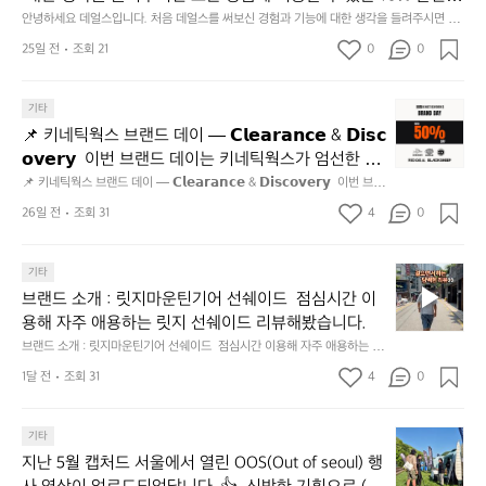
다
도
회
 쿠폰을 드립니다.  1분이면 끝낼 수 있으니 참여하시고 혜택받아
안녕하세요 데얼스입니다. 처음 데얼스를 써보신 경험과 기능에 대한 생각을 들려주시면 모
방
있
맛
든 상품에 적용할 수 있는 10% 할인 쿠폰을 드립니다.  1분이면 끝낼 수 있으니 참여하시고
가세요 :)  하기의 링크 클릭 후 작성하시면 됩니다. https://docs.g
25일 전
조회 21
0
문
0
어
나
 혜택받아가세요 :)  하기의 링크 클릭 후 작성하시면 됩니다. https://docs.google.com/for
oogle.com/forms/d/e/1FAIpQLSfSU5C-euRse0uUKR3Rp1ibf1aC
자
ms/d/e/1FAIpQLSfSU5C-euRse0uUKR3Rp1ibf1aCz3n9BB-jhkSYyjUlRSli3w/viewfor
서
고
m?usp=header
z3n9BB-jhkSYyjUlRSli3w/viewform?usp=header
인
타
3.
📌
기타
증
러
동
키
이
와
📌 키네틱웍스 브랜드 데이 — 𝗖𝗹𝗲𝗮𝗿𝗮𝗻𝗰𝗲 & 𝗗𝗶𝘀𝗰
해
네
벤
봤
앞
𝗼𝘃𝗲𝗿𝘆  이번 브랜드 데이는 키네틱웍스가 엄선한 5
틱
트
어
바
개 브랜드를 한 자리에서 만나는 클리어런스 기획전입
📌 키네틱웍스 브랜드 데이 — 𝗖𝗹𝗲𝗮𝗿𝗮𝗻𝗰𝗲 & 𝗗𝗶𝘀𝗰𝗼𝘃𝗲𝗿𝘆  이번 브랜
웍
주
요!
다
드 데이는 키네틱웍스가 엄선한 5개 브랜드를 한 자리에서 만나는 클리어런
니다. - 카페 드 사이클리스트 - 릿지 마운틴 기어 - 써
스
26일 전
조회 31
4
0
최:
통
모
스 기획전입니다. - 카페 드 사이클리스트 - 릿지 마운틴 기어 - 써클 스포츠
클 스포츠웨어 - 블랙쉽 - 시티 컨트리 시티  옷장 속
브
웨어 - 블랙쉽 - 시티 컨트리 시티  옷장 속 자리만 차지하던 아이템은 비우
한
영
듬
고, 새로운 시즌을 채워줄 발견을 지금 시작해 보세요. 👉 최대 ~𝟱𝟬% 𝗦𝗔
랜
 자리만 차지하던 아이템은 비우고, 새로운 시즌을 채
국
의
회
𝗟𝗘  지금 바로 홈 화면에서 ‘키네틱웍스 브랜드데이’를 눌러보세요!
브
드
기타
관
워줄 발견을 지금 시작해 보세요. 👉 최대 ~𝟱𝟬% 𝗦𝗔
바
기
랜
데
광
브랜드 소개 : 릿지마운틴기어 선쉐이드  점심시간 이
다
가
𝗟𝗘  지금 바로 홈 화면에서 ‘키네틱웍스 브랜드데이’를 
드
이
공
를
막
용해 자주 애용하는 릿지 선쉐이드 리뷰해봤습니다.
눌러보세요!
소
—
사
배
히
브랜드 소개 : 릿지마운틴기어 선쉐이드  점심시간 이용해 자주 애용하는 릿
개
𝗖
기
경
고
지 선쉐이드 리뷰해봤습니다.
:
1달 전
조회 31
4
0
𝗹
간:
으
4.
릿
2
𝗲
로
모
지
0
시
𝗮
듬
지
마
기타
2
원
곱
𝗿
난
운
지난 5월 캡처드 서울에서 열린 OOS(Out of seoul) 행
5
하
창
𝗮
5
틴
년
게