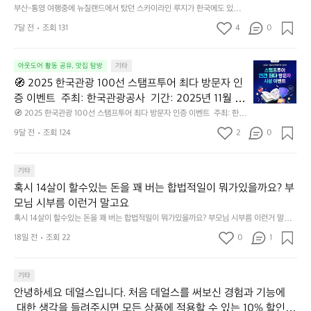
영
프
 배경으로 시원하게 달리니 너무 상쾌하고 코스도 더
부산-통영 여행중에 뉴질랜드에서 탔던 스카이라인 루지가 한국에도 있어서 
여
운
타러 와봤어요!  통영의 바다를 배경으로 시원하게 달리니 너무 상쾌하고 코
 다양하고 긴데다 다이나믹해서 더 잼있었네요 ㅋㅋ
행
동
7달 전
조회 131
4
0
스도 더 다양하고 긴데다 다이나믹해서 더 잼있었네요 ㅋㅋ🛻 여름에 푸른
🛻 여름에 푸른 잔디 피어나면 구경하는 재미가 더 좋
중
많
 잔디 피어나면 구경하는 재미가 더 좋을 듯하네요~🌿
에
을 듯하네요~🌿
이
🧭
뉴
아웃도어 활동 공유, 맛집 탐방
기타
되
2
질
고,
🧭 2025 한국관광 100선 스탬프투어 최다 방문자 인
0
랜
재
증 이벤트  주최: 한국관광공사  기간: 2025년 11월 3
2
드
미
일 ~ 11월 16일  내용: ‘한국관광 100선’ 스탬프여권을
🧭 2025 한국관광 100선 스탬프투어 최다 방문자 인증 이벤트  주최: 한국
5
에
지
관광공사  기간: 2025년 11월 3일 ~ 11월 16일  내용: ‘한국관광 100선’ 스탬
 이용해 여행한 국민이라면 누구나 참여 가능. 대한민
한
서
9달 전
조회 124
2
고
0
프여권을 이용해 여행한 국민이라면 누구나 참여 가능. 대한민국 구석구석
국 구석구석 누리집 이벤트 페이지에서 본인의 스탬프
국
탔
2.
 누리집 이벤트 페이지에서 본인의 스탬프 기록과 개인정보 입력으로 응모. 
 시상:  최다 인증자: 문화체육관광부 장관상 + 국민관광상품권 100만 원 
관
 기록과 개인정보 입력으로 응모.  시상:  최다 인증자:
던
간
 차순위자: 한국관광공사 사장상 + 국민관광상품권 50만 원  결과 발표: 12
광
기타
스
성
 문화체육관광부 장관상 + 국민관광상품권 100만 원 
월 1일, 대한민국 구석구석 홈페이지  기획 의도: 한국관광 100선을 사랑해
1
카
전
혹시 14살이 할수있는 돈을 꽤 버는 합법적일이 뭐가있을까요? 부
 차순위자: 한국관광공사 사장상 + 국민관광상품권 50
준 국민에게 감사의 의미로 마련된 행사로, 11월 단풍철에 국내 명소 여행을
0
이
통
 독려.  스탬프 여권 있으신 분들 참여해보세요😍
모님 시부름 이런거 말고요
만 원  결과 발표: 12월 1일, 대한민국 구석구석 홈페이
0
라
시
혹시 14살이 할수있는 돈을 꽤 버는 합법적일이 뭐가있을까요? 부모님 시부름 이런거 말고
지  기획 의도: 한국관광 100선을 사랑해준 국민에게
선
인
장
요
 감사의 의미로 마련된 행사로, 11월 단풍철에 국내 명
스
18일 전
조회 22
0
루
1
닭
소 여행을 독려.  스탬프 여권 있으신 분들 참여해보세
탬
지
강
프
가
정/
요😍
기타
투
한
오
어
국
징
안녕하세요 데얼스입니다. 처음 데얼스를 써보신 경험과 기능에
최
에
어
 대한 생각을 들려주시면 모든 상품에 적용할 수 있는 10% 할인