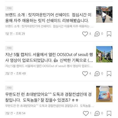
영
듬
고, 새로운 시즌을 채워줄 발견을 지금 시작해 보세요. 👉 최대 ~𝟱𝟬% 𝗦𝗔
랜
 자리만 차지하던 아이템은 비우고, 새로운 시즌을 채
국
의
회
𝗟𝗘  지금 바로 홈 화면에서 ‘키네틱웍스 브랜드데이’를 눌러보세요!
브
드
기타
관
워줄 발견을 지금 시작해 보세요. 👉 최대 ~𝟱𝟬% 𝗦𝗔
바
기
랜
데
광
브랜드 소개 : 릿지마운틴기어 선쉐이드  점심시간 이
다
가
𝗟𝗘  지금 바로 홈 화면에서 ‘키네틱웍스 브랜드데이’를 
드
이
공
를
막
용해 자주 애용하는 릿지 선쉐이드 리뷰해봤습니다.
눌러보세요!
소
—
사
배
히
브랜드 소개 : 릿지마운틴기어 선쉐이드  점심시간 이용해 자주 애용하는 릿
개
𝗖
기
경
고
지 선쉐이드 리뷰해봤습니다.
:
1달 전
조회 29
4
0
𝗹
간:
으
4.
릿
2
𝗲
로
모
지
0
시
𝗮
듬
지
마
기타
2
원
곱
𝗿
난
운
지난 5월 캡처드 서울에서 열린 OOS(Out of seoul) 행
5
하
창
𝗮
5
틴
년
게
쏘
사 영상이 업로드되었답니다. 👍  신박한 기획으로 (당
𝗻
월
기
1
달
주
𝗰
신의 제품은 테무를 이길수 있습니까?) 부스 담당자들
지난 5월 캡처드 서울에서 열린 OOS(Out of seoul) 행사 영상이 업로드되
캡
어
1
리
한
었답니다. 👍  신박한 기획으로 (당신의 제품은 테무를 이길수 있습니까?)
𝗲
을 인터뷰해봤습니다.  솔직한 이야기 가득한 영상으로 
처
선
2달 전
조회 48
4
0
월
 부스 담당자들을 인터뷰해봤습니다.  솔직한 이야기 가득한 영상으로 만나
니
잔
&
만나보시죠💪
드
쉐
보시죠💪
3
너
혀
𝗗
서
이
일
무
를
𝗶
무
울
기타
드
~
상
내
𝘀
한
에
점
무한도전 런 초대받았어요^^ 도둑과 경찰컨셉인데 경
1
쾌
두
𝗰
도
서
심
1
하
찰입니다.  도둑놈들? 잘 잡을수 있겠죠? ㅎㅎ
르
𝗼
전
열
시
월
고
고
무한도전 런 초대받았어요^^ 도둑과 경찰컨셉인데 경찰입니다.  도둑놈들?
𝘃
런
린
간
1
코
5.
 잘 잡을수 있겠죠? ㅎㅎ
𝗲
초
O
2달 전
조회 54
1
이
0
6
스
썬