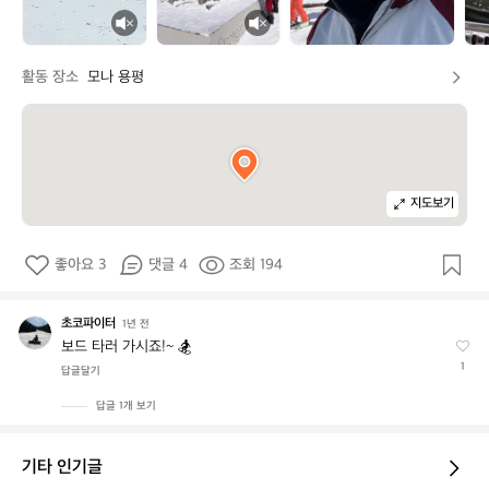
활동 장소
모나 용평
지도보기
좋아요 3
댓글 4
조회 194
초코파이터
초
1년 전
코
보드 타러 가시죠!~ 🏂
파
1
답글달기
이
터
답글 1개 보기
기타 인기글