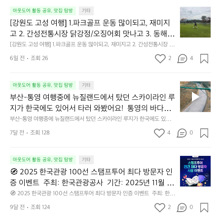
[강
아웃도어 활동 공유, 맛집 탐방
기타
원
[강원도 고성 여행] 1.파크골프 운동 많이되고, 재미지
도
고 2. 간성전통시장 닭강정/오징어회 맛나고 3. 동해
고
 앞바다 모듬회 기가막히고 4. 모듬곱창 쏘주한잔 혀를 
[강원도 고성 여행] 1.파크골프 운동 많이되고, 재미지고 2. 간성전통시장 닭
성
강정/오징어회 맛나고 3. 동해 앞바다 모듬회 기가막히고 4. 모듬곱창 쏘주
내두르고 5. 썬셋에 취하고 ~
여
6일 전
조회 26
2
4
한잔 혀를 내두르고 5. 썬셋에 취하고 ~
행]
1.
부
파
아웃도어 활동 공유, 맛집 탐방
기타
산-
크
부산-통영 여행중에 뉴질랜드에서 탔던 스카이라인 루
통
골
지가 한국에도 있어서 타러 와봤어요!  통영의 바다를
영
프
 배경으로 시원하게 달리니 너무 상쾌하고 코스도 더
부산-통영 여행중에 뉴질랜드에서 탔던 스카이라인 루지가 한국에도 있어서 
여
운
타러 와봤어요!  통영의 바다를 배경으로 시원하게 달리니 너무 상쾌하고 코
 다양하고 긴데다 다이나믹해서 더 잼있었네요 ㅋㅋ
행
동
7달 전
조회 128
4
0
스도 더 다양하고 긴데다 다이나믹해서 더 잼있었네요 ㅋㅋ🛻 여름에 푸른
🛻 여름에 푸른 잔디 피어나면 구경하는 재미가 더 좋
중
많
 잔디 피어나면 구경하는 재미가 더 좋을 듯하네요~🌿
에
을 듯하네요~🌿
이
🧭
뉴
아웃도어 활동 공유, 맛집 탐방
기타
되
2
질
고,
🧭 2025 한국관광 100선 스탬프투어 최다 방문자 인
0
랜
재
증 이벤트  주최: 한국관광공사  기간: 2025년 11월 3
2
드
미
일 ~ 11월 16일  내용: ‘한국관광 100선’ 스탬프여권을
🧭 2025 한국관광 100선 스탬프투어 최다 방문자 인증 이벤트  주최: 한국
5
에
지
관광공사  기간: 2025년 11월 3일 ~ 11월 16일  내용: ‘한국관광 100선’ 스탬
 이용해 여행한 국민이라면 누구나 참여 가능. 대한민
한
서
9달 전
조회 124
2
고
0
프여권을 이용해 여행한 국민이라면 누구나 참여 가능. 대한민국 구석구석
국 구석구석 누리집 이벤트 페이지에서 본인의 스탬프
국
탔
2.
 누리집 이벤트 페이지에서 본인의 스탬프 기록과 개인정보 입력으로 응모. 