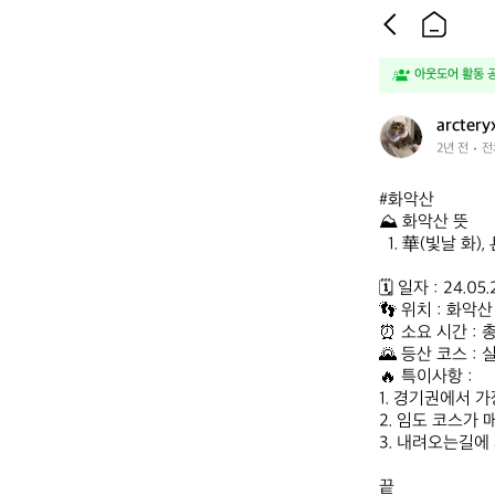
아웃도어 활동 공유
a
arctery
r
2년 전
전
c
t
#화악산

e
⛰️ 화악산 뜻

r
  1. 華(빛날 화), 岳(큰산 악)

y
x
🗓 일자 : 24.05.
👣 위치 : 화악산 (
⏰️ 소요 시간 : 총 
🌄 등산 코스 : 
🔥 특이사항 :

1. 경기권에서 가장
2. 임도 코스가 
3. 내려오는길에
⠀

끝