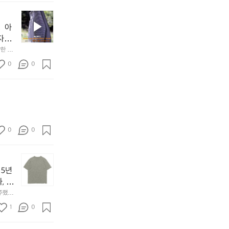
팩
웃
아
이
폭
는
3
릿
이
도
닙
선
업
산
k
지
어
어
니
명
그
  아
행
m
의
야
브
다.
하
레
이
를
자연
베
하
랜
일
게
이
었
1
한 순
이
나
드
상
보
드
어
시
직
요?
0
의
0
에
이
한
요
간
긴
가
모
서
는
고
🥾
4
팔
벼
자
입
완
성
8
📈
스
운
들
다
벽
능
분
특
트
하
을
가,
한
경
넘
히
라
이
써
그
가
량
게
누
이
킹
봤
대
을
글
꾸
적
0
0
프
을
습
로
하
러
준
상
셔
가
니
산
늘
브
히
승
츠
장
다.
으
✅️
[파
움
고
스
입
쾌
대
로
6
워
직
도
스
15년
니
적
부
들
시
그
인
가
로
다.
하
분
, 한
어
간
리
건
꽤
가
통
게
길
가
동
드
. 이
충
종주했습
있
입
기
즐
이
는
 소재와
안
장
분
처음에
어
기
1
0
성
볍고 산뜻
길
가
것.
느
갑]
히
이 식
서
위
❷ 10
이
수
얕
저
낀
입
성
단
습니다.
해
호흡을