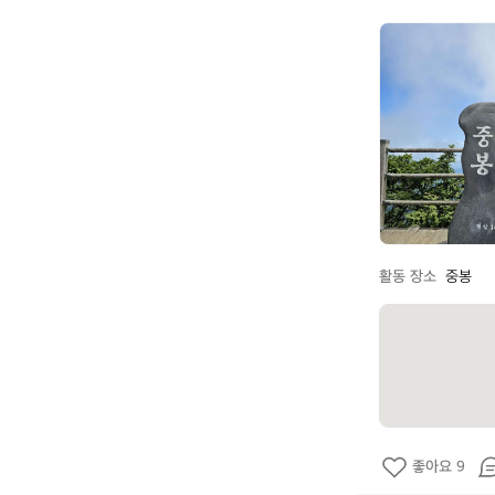
a
r
c
t
e
r
y
x
활동 장소
중봉
좋아요 9