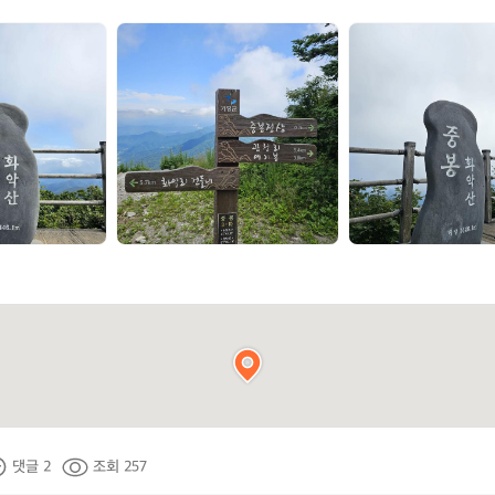
a
a
r
r
c
c
t
t
e
e
r
r
y
y
x
x
댓글 2
조회 257