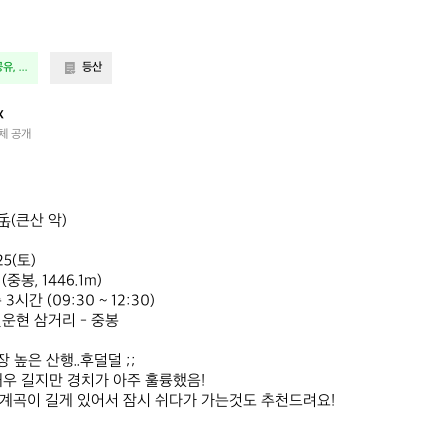
, ...
등산
x
체 공개
25(토)

중봉, 1446.1m)

3시간 (09:30 ~ 12:30)

실운현 삼거리 - 중봉

 높은 산행..후덜덜 ;;

매우 길지만 경치가 아주 훌륭했음!

 계곡이 길게 있어서 잠시 쉬다가 가는것도 추천드려요!
