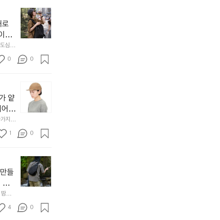
❹ 스마
중
갑
 감싸
섞
기
 있습니
릿
국
의
인
기
스마트
지
리
따
코
좋
대로
인과
는
장
뜻
스
은
 이어
 착용
등
호
함
를
입
 연구
 도심 속
산
도
과
꾸
문
최적의 밸
다.
만
협
쾌
0
준
0
~
을
(차
적
히
초
위
마
함
잘
급
이
한
고
은
소
수
캡
것
도
유
화
준
가 얕
이
이
하
지
한,
의
어서 
탄
아
이
하
초
코
자를
아가지
생
닙
킹
면
급
스
편안하다
 나왔습
하
니
1
코
서,
0
을
였
 이 모자
기
다.
스)
아
넘
어
까
그
🌞
쉬
어
요
등
지
렇
날
웠
중
🥾.
산
정
다
씨
던
급
 만들
그
가
말
고
:
내
으
래
바로 
방
수
일
만
구
로
도
련입
 땀이
이
많
상
년
성
올
5.
쪽에 부
서도 
꼭
은
4
용
0
설
을
라
5
이고 편
백
아
도
산
대
가
8