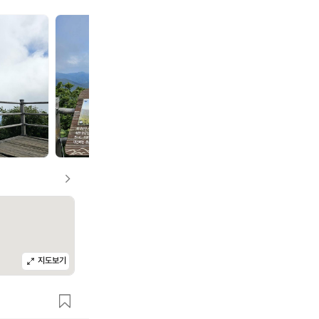
a
a
r
r
c
c
t
t
e
e
r
r
y
y
x
x
지도보기