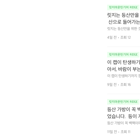
는 3D 입체 핏 손가락
함 없이 자유롭게
트폰 터치 기능 엄지와 
릿지마운틴기어 RIDGE
는 밀착감으로 찬
다.  산행은 물론 일
릿지는 등산만을 
폰 터치 기능 엄
 산으로 들어가는
 사진 촬영을 원
져 있습니다.  
릿지는 등산만을 위한 것
감과 기능성의 밸
에서의 시간과 하이킹을 
합니다.  내 몸
4일 전
조회 12
런스를 항상 연구합니다.
릿지마운틴기어 RIDGE
이 캡이 탄생하기
아서, 바람이 부
그럴지도 모르겠지
이 캡이 탄생하기까지 
 않도록 신경을 써야 했
 만들고 싶다’라는 
9일 전
조회 16
고 느낄 수 있는 모자를 만
니다. 이 모자에
에 담아낸 콘셉트와 디
릿지마운틴기어 RIDGE
등산 가방이 꼭 
었습니다.  등이
물건을 꺼낼 수 
등산 가방이 꼭 백팩이어
 차지 않으며, 가방을 
니다.  그 부담
11일 전
조회 11
담이 집중되기 마련입니
안정적이고 편안
안하게 활동할 수 있습