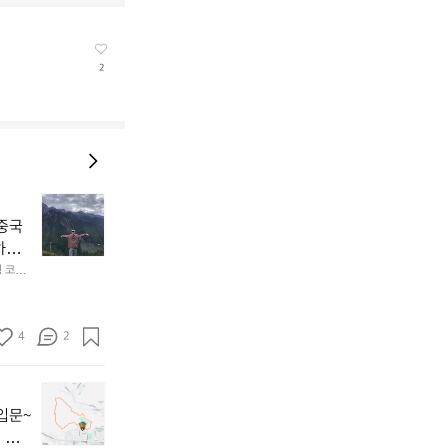
2
🏔
 중국
구
하늘
름
위
험한 길
킹 코스)
의
말을 나
이도:
간 소요
산
는 진
의 한
책,
하지 말
그대로
4
2
리
좋은 등
 천천
장
와 선
차
💬
마
이
입문~
고
번
히 성실
도