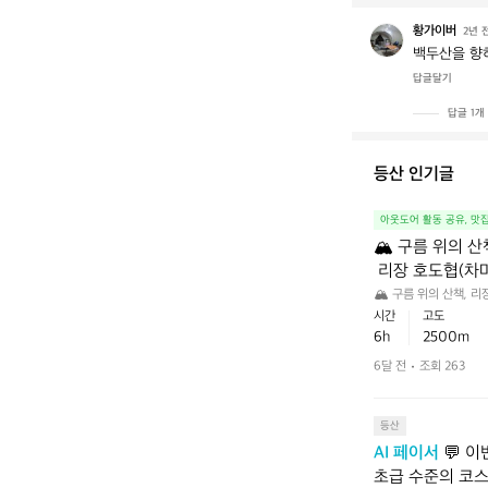
황가이버
황
2년 
가
백두산을 향하
이
답글달기
버
답글 1개
등산 인기글
아웃도어 활동 공유, 맛
🏔 구름 위의 산책
 리장 호도협(차
 ✅️ 6시간 동안
🏔 구름 위의 산책, 리
 🌞 날씨 : 만년설산
시간
고도
을 직접 걷는 감동
르던 그 좁고 험한 길을 
6h
2500m
 약 6시간 소요
되는 코스로, 초반 '2
 수: 트레킹 후 마시는
사강(金沙江) 조
6달 전
조회 263
고 천천히 페이스 조절하
 꿀맛!  📌 
산화나 트레킹화 필수!
히 페이스 조절하
등산
크림은 필수, 접
AI 페이서
 💬 
초급 수준의 코스였