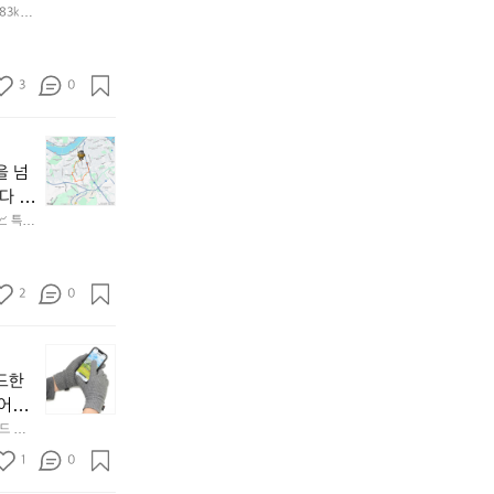
산
(茶
도 오
83km
행
엔 같은 
馬
은
古
누
道)
적
3
0
트
상
레
승
킹
💬
고
완
이
도
을 넘
료!
번
가
다 훨
📅
산
비
음에는
 특히
일
행
교
. 💡 
가 남
자
은
적
요 ✨
:
완
완
2
만
만
2
0
5.
함
한
1
과
편
0.
기
오
이
0
존
르
라
드한
5
메
막
부
뛰어난
📍
리
이
담
마찰
드 장
장
노
적
없
을 쥐거
리된
소
울
절
1
이
0
을 적용
답답
:
장
히
즐
착 감기