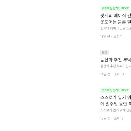
릿지마운틴기어 RIDGE
릿지의 베이직 긴
웃도어는 물론 
스러운 풍경 속에
릿지의 베이직 긴팔 스
간에 활용하기 좋습니다
13일 전
조회 11
등산
등산화 추천 부탁
등산화 추천 부탁드립니
14일 전
조회 10
릿지마운틴기어 RIDGE
스스로가 입기 위
에 일주일 동안 
번도 입어본 적 없
스스로가 입기 위해 만든
니다. 방취 가공을 거친
 두 장을 매일 
16일 전
조회 15
 100% 천연 소재. 
는 가볍고 산뜻했
했습니다만, 해가 높이 
0% 메리노 울 반팔티
으면 차갑게 몸에