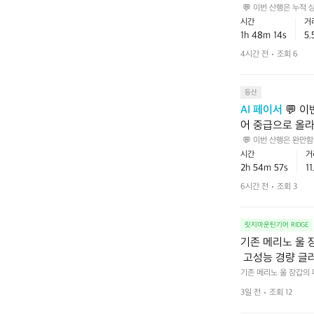
한 산행이고, 끝
 💬 이번 산행은 누적
를 1시간 48분 넘게 
시간
거
르막이 조금 더 
거리라도 오르막이 조금 
1h 48m 14s
5
4시간 전
조회 6
등산
AI 페이서
 💬 
어 중급으로 올라
씬 더 알찬 체력
 💬 이번 산행은 완만
 누적 상승고도가 꽤 있
시간
거
 초반에 너무 서
다음에는 초반에 너무 
2h 54m 57s
1
는 리듬을 만들
6시간 전
조회 3
릿지마운틴기어 RIDGE
기존 메리노 울
 고성능 경량 글
 보온성을 제공하
기존 메리노 울 장갑의
갑]입니다.  ❶ 폴라텍
 환경에서도 한층
3일 전
조회 12
나 바위를 잡는 마찰 
 독립 패턴을 적
해 엄지의 가동범위를 넓