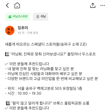
러닝코스추천
러닝
잉
잉초이
초
1년 전
전체 공개
이
새롭게 떠오르는 스페셜티 스토어들(송파구 소재 2곳)

1️⃣ "러닝화, 진짜로 맞춰 신어보셨나요?” 플릿러너 두스포츠

✅ 이런 분들께 추천드립니다

- 내 발에 진짜 잘 맞는 러닝화를 찾고 싶은 분

- 러닝에 진심인 사람들과 대화하며 배우고 싶은 분

- 다양한 브랜드의 고급 라인업을 한 번에 비교해보고 싶은 분

- 위치 : 서울 송파구 백제고분로 503 유정빌딩 1층

- 시간 : 10:00 ~ 19:30 

 2️⃣ "팔지 않고 달리게 합니다!" 브룩스 올림픽공원 쇼룸

✅ 이런 분들께 추천드립니다
