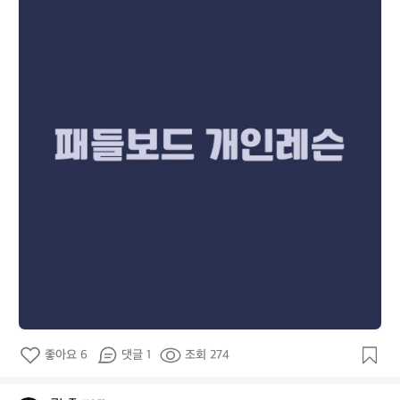
웨
이
좋아요 6
댓글 1
조회 274