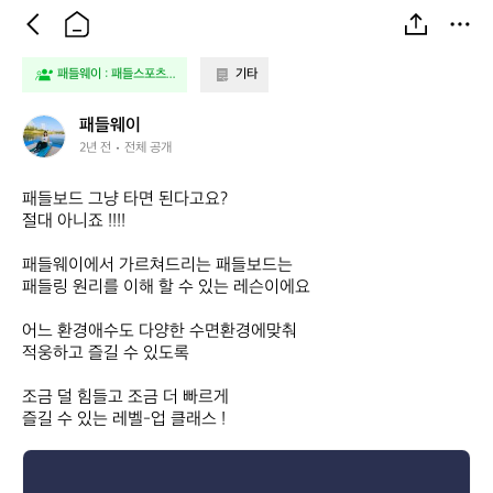
패들웨이 : 패들스포츠...
기타
패
패들웨이
들
2년 전
전체 공개
웨
이
패들보드 그냥 타면 된다고요?

절대 아니죠 !!!!

패들웨이에서 가르쳐드리는 패들보드는

패들링 원리를 이해 할 수 있는 레슨이에요

어느 환경애수도 다양한 수면환경에맞춰

적웅하고 즐길 수 있도록

조금 덜 힘들고 조금 더 빠르게

즐길 수 있는 레벨-업 클래스 !
패
들