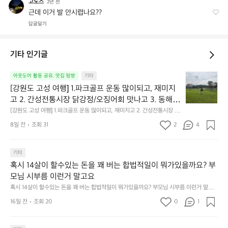
고노즈
고
2년 전
노
근데 이거 발 안시렵나요??
즈
답글달기
기타 인기글
[강
아웃도어 활동 공유, 맛집 탐방
기타
원
[강원도 고성 여행] 1.파크골프 운동 많이되고, 재미지
도
고 2. 간성전통시장 닭강정/오징어회 맛나고 3. 동해
고
 앞바다 모듬회 기가막히고 4. 모듬곱창 쏘주한잔 혀를 
[강원도 고성 여행] 1.파크골프 운동 많이되고, 재미지고 2. 간성전통시장 닭
성
강정/오징어회 맛나고 3. 동해 앞바다 모듬회 기가막히고 4. 모듬곱창 쏘주
내두르고 5. 썬셋에 취하고 ~
여
8일 전
조회 31
2
4
한잔 혀를 내두르고 5. 썬셋에 취하고 ~
행]
1.
파
기타
크
혹시 14살이 할수있는 돈을 꽤 버는 합법적일이 뭐가있을까요? 부
골
모님 시부름 이런거 말고요
프
혹시 14살이 할수있는 돈을 꽤 버는 합법적일이 뭐가있을까요? 부모님 시부름 이런거 말고
운
요
동
16일 전
조회 20
0
1
많
이