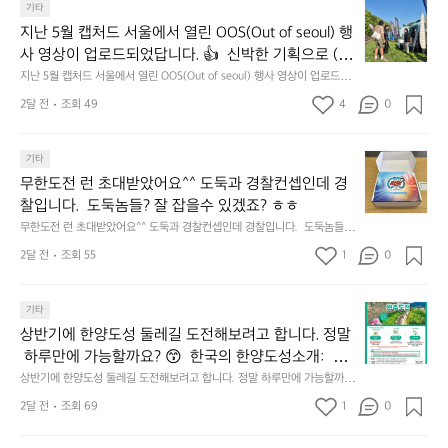
지
마
기타
동
𝗿
난
운
지난 5월 캡처드 서울에서 열린 OOS(Out of seoul) 행
해
𝗮
5
틴
앞
사 영상이 업로드되었답니다. 👍  신박한 기획으로 (당
𝗻
월
기
바
𝗰
신의 제품은 테무를 이길수 있습니까?) 부스 담당자들
지난 5월 캡처드 서울에서 열린 OOS(Out of seoul) 행사 영상이 업로드되
캡
어
다
었답니다. 👍  신박한 기획으로 (당신의 제품은 테무를 이길수 있습니까?)
𝗲
을 인터뷰해봤습니다.  솔직한 이야기 가득한 영상으로 
처
선
2달 전
조회 49
4
0
모
 부스 담당자들을 인터뷰해봤습니다.  솔직한 이야기 가득한 영상으로 만나
&
만나보시죠💪
드
쉐
보시죠💪
듬
𝗗
서
이
회
𝗶
무
울
기타
드
기
𝘀
한
에
점
무한도전 런 초대받았어요^^ 도둑과 경찰컨셉인데 경
가
𝗰
도
서
심
막
찰입니다.  도둑놈들? 잘 잡을수 있겠죠? ㅎㅎ
𝗼
전
열
시
히
무한도전 런 초대받았어요^^ 도둑과 경찰컨셉인데 경찰입니다.  도둑놈들?
𝘃
런
린
간
고
 잘 잡을수 있겠죠? ㅎㅎ
𝗲
초
O
2달 전
조회 55
1
이
0
4.
대
𝗿
O
용
모
받
S
𝘆
해
듬
상
았
기타
(O
이
자
곱
반
어
u
번
주
상반기에 한양도성 둘레길 도전해보려고 합니다. 정말
창
기
요
t
브
애
쏘
 하루만에 가능할까요? 😙  한국의 한양도성소개:  한
에
^
o
랜
용
주
양의 수도성곽(Capital Fortifications of Hanyang)은
상반기에 한양도성 둘레길 도전해보려고 합니다. 정말 하루만에 가능할까
한
^
f
드
하
한
요? 😙  한국의 한양도성소개:  한양의 수도성곽(Capital Fortifications of
 조선 왕조의 수도 한양을 방어하기 위해 축조된 대규
양
도
2달 전
조회 69
1
s
0
데
는
 Hanyang)은 조선 왕조의 수도 한양을 방어하기 위해 축조된 대규모 성곽
잔
모 성곽군으로, 도성(한양도성), 입보성(북한산성), 연
도
둑
e
군으로, 도성(한양도성), 입보성(북한산성), 연결성(탕춘대성)으로 구성되어 
이
릿
혀
있다. 이 성곽은 단순한 수도방어 시설을 넘어 도시와 주변 환경이 결합된 역
성
결성(탕춘대성)으로 구성되어 있다. 이 성곽은 단순한
과
o
는
지