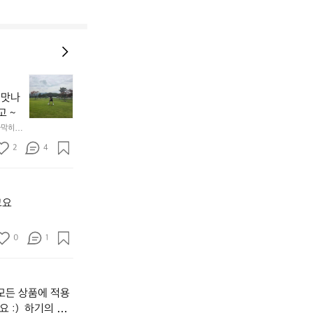
[강
원
 맛나
도
고 ~
고
가막히고 
성
여
2
4
행]
1.
파
크
고요
골
프
0
1
운
동
많
이
모든 상품에 적용
되
고,
 :)  하기의 링