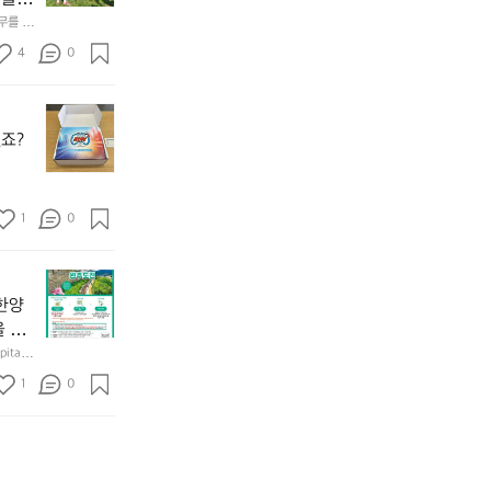
𝗻
월
기
앞
𝗰
테무를 이
캡
어
바
𝗲
처
선
4
0
다
&
드
쉐
모
𝗗
서
이
듬
𝗶
무
울
드
회
𝘀
한
에
점
죠?
기
𝗰
도
서
심
가
𝗼
전
열
시
막
𝘃
런
린
간
히
𝗲
초
O
1
이
0
고
대
𝗿
O
용
4.
받
S
𝘆
해
모
상
았
(O
이
자
듬
반
어
u
번
주
한양
곱
기
요
t
브
애
을 방
창
에
^
o
랜
용
쏘
성)으
tal F
한
^
f
드
하
북한산
주
사적
양
도
1
s
0
데
는
을 형성하
한
세 성
도
둑
e
어 있으
이
릿
잔
성
규모 
과
o
는
지
혀
둘
경
u
키
선
를
레
찰
l)
네
쉐
내
길
컨
행