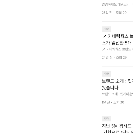
크 클릭 후 작성하시면 
안녕하세요 데얼스입니다.
분이면 끝낼 수 있으니 참여
bf1aCz3n9BB-jh
23일 전
조회 20
U5C-euRse0uUKR3Rp1
기타
📌 키네틱웍스 브랜드 
스가 엄선한 5개
트 - 릿지 마운틴
📌 키네틱웍스 브랜드 데이 
서 만나는 클리어런스 기
던 아이템은 비우고,
24일 전
조회 29
장 속 자리만 차지하던 아
지금 바로 홈 화
 화면에서 ‘키네틱웍스
기타
브랜드 소개 : 
봤습니다.
브랜드 소개 : 릿지마
1달 전
조회 30
기타
지난 5월 캡처드 
 기획으로 (당신