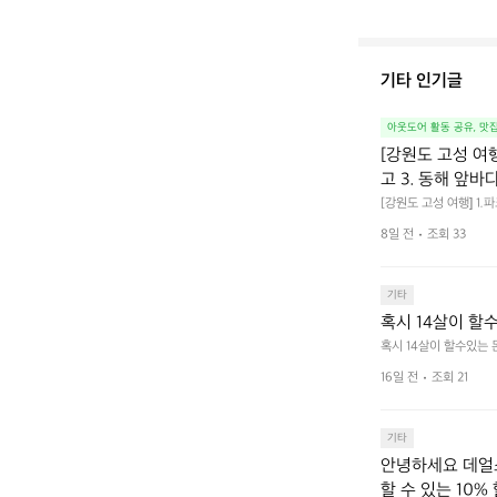
기타 인기글
아웃도어 활동 공유, 맛
[강원도 고성 여
고 3. 동해 앞바
[강원도 고성 여행] 1
4. 모듬곱창 쏘주한잔 
8일 전
조회 33
기타
혹시 14살이 할
혹시 14살이 할수있는
16일 전
조회 21
기타
안녕하세요 데얼스
할 수 있는 10%