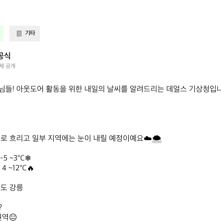
기타
공식
체 공개
들! 아웃도어 활동을 위한 내일의 날씨를 알려드리는 데얼스 기상청입니다
로 흐리고 일부 지역에는 눈이 내릴 예정이예요☁️🌨️

5 ~3°C❄

 ~12°C🔥

도 강릉



역😐
