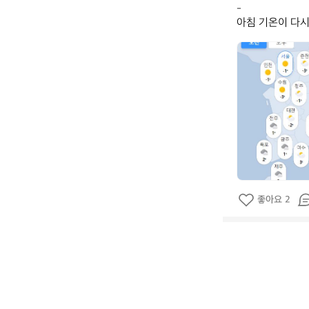
-

아침 기온이 다시
데
얼
스
_
공
식
좋아요 2