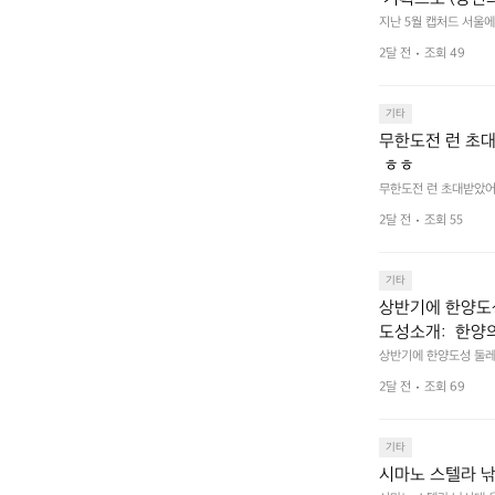
한 이야기 가득한
지난 5월 캡처드 서울에서
길수 있습니까?) 부스
2달 전
조회 49
기타
무한도전 런 초대
 ㅎㅎ
무한도전 런 초대받았어요
2달 전
조회 55
기타
상반기에 한양도성
도성소개:  한양의 수
어하기 위해 축조
상반기에 한양도성 둘레길
ortifications 
로 구성되어 있다
2달 전
조회 69
성), 연결성(탕춘대성)
 경관을 형성하며
며, 한반도 성곽 축성 
며, 총 길이는 약 42.
곽은 서로 기능적
기타
수도 성곽이다.
시마노 스텔라 낚