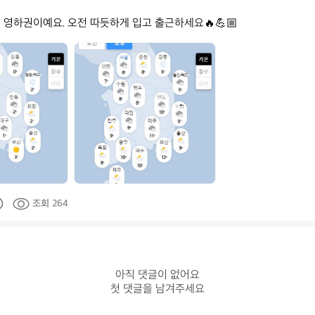
 영하권이예요. 오전 따듯하게 입고 출근하세요🔥💪🏼
데
얼
스
_
공
식
조회 264
아직 댓글이 없어요

첫 댓글을 남겨주세요