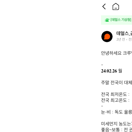
[데얼스 기상청]
데
데얼스_
얼
2년 전
전
스
_
안녕하세요 크루님
공
식
-

𝟐𝟒.𝟎𝟐.𝟐𝟔 월

주말 전국이 대체
전국 최저온도 :  -
전국 최고온도 :   4
-

눈·비 : 독도 울릉
미세먼지 농도는? 
좋음~보통 : 전 권