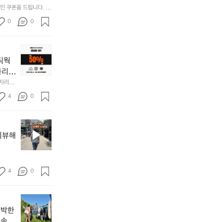
재
Rse0uUKR3Rp1i
 쿠폰을 드립니다.  1
미
/d/e/1FAIpQLSfS
0
0
지
고
2.
📌
간
키
네틱웍
성
네
전
클리스
틱
통
차지하
한 자리에
웍
시
시티  옷
𝗘  
스
4
0
바로 홈
장
브
닭
랜
강
브
드
정/
랜
데
리뷰해
오
드
이
징
소
—
어
개
𝗖
회
:
4
0
𝗹
맛
릿
𝗲
나
지
𝗮
고
지
마
𝗿
3.
난
운
신박한
동
𝗮
5
틴
 솔직
해