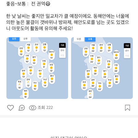
좋음~보통 :  전 권역😃

한 낮 날씨는 좋지만 일교차가 클 예정이에요. 동해안에는 너울에 
의한 높은 물결이 갯바위나 방파제, 해안도로를 넘는 곳도 있겠으
니 아웃도어 활동에 유의해 주세요!
데
데
얼
얼
스
스
_
_
공
공
식
식
조회 222