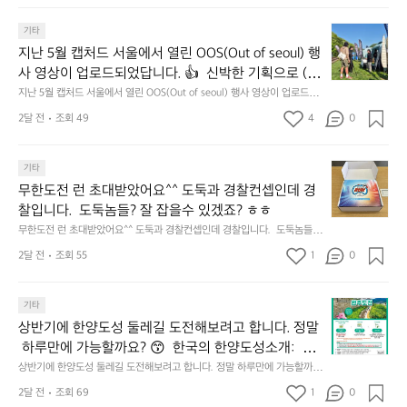
고
𝗲
지
3.
𝗮
지
마
기타
동
𝗿
난
운
지난 5월 캡처드 서울에서 열린 OOS(Out of seoul) 행
해
𝗮
5
틴
앞
사 영상이 업로드되었답니다. 👍  신박한 기획으로 (당
𝗻
월
기
바
𝗰
신의 제품은 테무를 이길수 있습니까?) 부스 담당자들
지난 5월 캡처드 서울에서 열린 OOS(Out of seoul) 행사 영상이 업로드되
캡
어
다
었답니다. 👍  신박한 기획으로 (당신의 제품은 테무를 이길수 있습니까?)
𝗲
을 인터뷰해봤습니다.  솔직한 이야기 가득한 영상으로 
처
선
2달 전
조회 49
4
0
모
 부스 담당자들을 인터뷰해봤습니다.  솔직한 이야기 가득한 영상으로 만나
&
만나보시죠💪
드
쉐
보시죠💪
듬
𝗗
서
이
회
𝗶
무
울
기타
드
기
𝘀
한
에
점
무한도전 런 초대받았어요^^ 도둑과 경찰컨셉인데 경
가
𝗰
도
서
심
막
찰입니다.  도둑놈들? 잘 잡을수 있겠죠? ㅎㅎ
𝗼
전
열
시
히
무한도전 런 초대받았어요^^ 도둑과 경찰컨셉인데 경찰입니다.  도둑놈들?
𝘃
런
린
간
고
 잘 잡을수 있겠죠? ㅎㅎ
𝗲
초
O
2달 전
조회 55
1
이
0
4.
대
𝗿
O
용
모
받
S
𝘆
해
듬
상
았
기타
(O
이
자
곱
반
어
u
번
주
상반기에 한양도성 둘레길 도전해보려고 합니다. 정말
창
기
요
t
브
애
쏘
 하루만에 가능할까요? 😙  한국의 한양도성소개:  한
에
^
o
랜
용
주
양의 수도성곽(Capital Fortifications of Hanyang)은
상반기에 한양도성 둘레길 도전해보려고 합니다. 정말 하루만에 가능할까
한
^
f
드
하
한
요? 😙  한국의 한양도성소개:  한양의 수도성곽(Capital Fortifications of
 조선 왕조의 수도 한양을 방어하기 위해 축조된 대규
양
도
2달 전
조회 69
1
s
0
데
는
 Hanyang)은 조선 왕조의 수도 한양을 방어하기 위해 축조된 대규모 성곽
잔