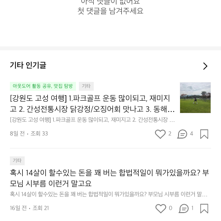
아직 댓글이 없어요

첫 댓글을 남겨주세요
기타 인기글
[강
아웃도어 활동 공유, 맛집 탐방
기타
원
[강원도 고성 여행] 1.파크골프 운동 많이되고, 재미지
도
고 2. 간성전통시장 닭강정/오징어회 맛나고 3. 동해
고
 앞바다 모듬회 기가막히고 4. 모듬곱창 쏘주한잔 혀를 
[강원도 고성 여행] 1.파크골프 운동 많이되고, 재미지고 2. 간성전통시장 닭
성
강정/오징어회 맛나고 3. 동해 앞바다 모듬회 기가막히고 4. 모듬곱창 쏘주
내두르고 5. 썬셋에 취하고 ~
여
8일 전
조회 33
2
4
한잔 혀를 내두르고 5. 썬셋에 취하고 ~
행]
1.
파
기타
크
혹시 14살이 할수있는 돈을 꽤 버는 합법적일이 뭐가있을까요? 부
골
모님 시부름 이런거 말고요
프
혹시 14살이 할수있는 돈을 꽤 버는 합법적일이 뭐가있을까요? 부모님 시부름 이런거 말고
운
요
동
16일 전
조회 21
0
1
많