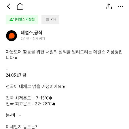
[데얼스 기상청]
기타
데
데얼스_공식
얼
2년 전
전체 공개
스
_
아웃도어 활동을 위한 내일의 날씨를 알려드리는 데얼스 기상청입
공
니다☀️

식
-

𝟐𝟒.𝟎𝟓.𝟏𝟕 금

전국이 대체로 맑을 예정이에요☀️

전국 최저온도 :  7~15°C❄

전국 최고온도 : 22~28°C🔥

눈·비 : -

미세먼지 농도는? 
