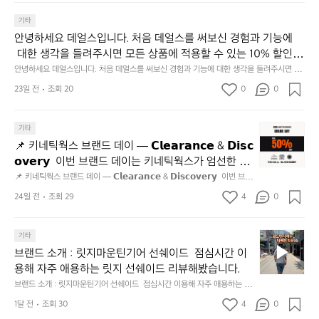
이
기타
되
고,
안녕하세요 데얼스입니다. 처음 데얼스를 써보신 경험과 기능에
재
 대한 생각을 들려주시면 모든 상품에 적용할 수 있는 10% 할인
미
 쿠폰을 드립니다.  1분이면 끝낼 수 있으니 참여하시고 혜택받아
안녕하세요 데얼스입니다. 처음 데얼스를 써보신 경험과 기능에 대한 생각을 들려주시면 모
지
든 상품에 적용할 수 있는 10% 할인 쿠폰을 드립니다.  1분이면 끝낼 수 있으니 참여하시고
가세요 :)  하기의 링크 클릭 후 작성하시면 됩니다. https://docs.g
23일 전
조회 20
0
고
0
 혜택받아가세요 :)  하기의 링크 클릭 후 작성하시면 됩니다. https://docs.google.com/for
oogle.com/forms/d/e/1FAIpQLSfSU5C-euRse0uUKR3Rp1ibf1aC
2.
ms/d/e/1FAIpQLSfSU5C-euRse0uUKR3Rp1ibf1aCz3n9BB-jhkSYyjUlRSli3w/viewfor
m?usp=header
z3n9BB-jhkSYyjUlRSli3w/viewform?usp=header
간
📌
기타
성
키
전
📌 키네틱웍스 브랜드 데이 — 𝗖𝗹𝗲𝗮𝗿𝗮𝗻𝗰𝗲 & 𝗗𝗶𝘀𝗰
네
통
𝗼𝘃𝗲𝗿𝘆  이번 브랜드 데이는 키네틱웍스가 엄선한 5
틱
시
개 브랜드를 한 자리에서 만나는 클리어런스 기획전입
📌 키네틱웍스 브랜드 데이 — 𝗖𝗹𝗲𝗮𝗿𝗮𝗻𝗰𝗲 & 𝗗𝗶𝘀𝗰𝗼𝘃𝗲𝗿𝘆  이번 브랜
웍
장
드 데이는 키네틱웍스가 엄선한 5개 브랜드를 한 자리에서 만나는 클리어런
니다. - 카페 드 사이클리스트 - 릿지 마운틴 기어 - 써
스
24일 전
조회 29
4
0
닭
스 기획전입니다. - 카페 드 사이클리스트 - 릿지 마운틴 기어 - 써클 스포츠
클 스포츠웨어 - 블랙쉽 - 시티 컨트리 시티  옷장 속
브
웨어 - 블랙쉽 - 시티 컨트리 시티  옷장 속 자리만 차지하던 아이템은 비우
강
고, 새로운 시즌을 채워줄 발견을 지금 시작해 보세요. 👉 최대 ~𝟱𝟬% 𝗦𝗔
랜
 자리만 차지하던 아이템은 비우고, 새로운 시즌을 채
정/
𝗟𝗘  지금 바로 홈 화면에서 ‘키네틱웍스 브랜드데이’를 눌러보세요!
브
드
기타
오
워줄 발견을 지금 시작해 보세요. 👉 최대 ~𝟱𝟬% 𝗦𝗔
랜
데
징
브랜드 소개 : 릿지마운틴기어 선쉐이드  점심시간 이
𝗟𝗘  지금 바로 홈 화면에서 ‘키네틱웍스 브랜드데이’를 
드
이
어
용해 자주 애용하는 릿지 선쉐이드 리뷰해봤습니다.
눌러보세요!
소
—
회
브랜드 소개 : 릿지마운틴기어 선쉐이드  점심시간 이용해 자주 애용하는 릿
개
𝗖
맛
지 선쉐이드 리뷰해봤습니다.
:
1달 전
조회 30
4
0
𝗹
나
릿