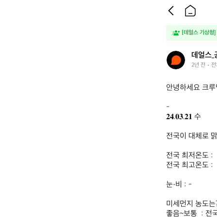
[데얼스 기상청]
데
데얼스_
얼
2년 전
전
스
_
안녕하세요 크루님
공
식
-

𝟐𝟒.𝟎𝟑.𝟐𝟏 수 

전국이 대체로 맑
전국 최저온도 :  -
전국 최고온도 :   
눈·비 : -

미세먼지 농도는? 
좋음~보통  : 전국 