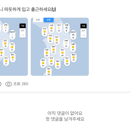
니 따듯하게 입고 출근하세요🙌
데
얼
스
_
공
식
조회 280
아직 댓글이 없어요

첫 댓글을 남겨주세요