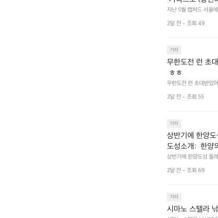
한 이야기 가득한
지난 5월 캡처드 서울에서
길수 있습니까?) 부스
2달 전
조회 49
기타
무한도전 런 초대
 ㅎㅎ
무한도전 런 초대받았어요
2달 전
조회 55
기타
상반기에 한양도성
도성소개:  한양의 수
어하기 위해 축조
상반기에 한양도성 둘레길
ortifications 
로 구성되어 있다
2달 전
조회 69
성), 연결성(탕춘대성)
 경관을 형성하며
며, 한반도 성곽 축성 
며, 총 길이는 약 42.
곽은 서로 기능적
기타
수도 성곽이다.
시마노 스텔라 낚