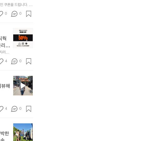
재
Rse0uUKR3Rp1i
 쿠폰을 드립니다.  1
미
/d/e/1FAIpQLSfS
0
0
지
고
2.
📌
간
키
네틱웍
성
네
전
클리스
틱
통
차지하
한 자리에
웍
시
시티  옷
𝗘  
스
4
0
바로 홈
장
브
닭
랜
강
브
드
정/
랜
데
리뷰해
오
드
이
징
소
—
어
개
𝗖
회
:
4
0
𝗹
맛
릿
𝗲
나
지
𝗮
고
지
마
𝗿
3.
난
운
신박한
동
𝗮
5
틴
 솔직
해