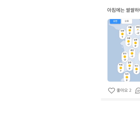
아침에는 쌀쌀하
데
얼
스
_
공
식
좋아요 2