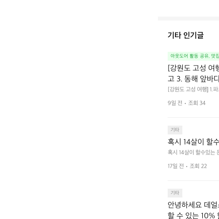
기타 인기글
아웃도어 활동 공유, 맛
[강원도 고성 여
고 3. 동해 앞바
[강원도 고성 여행] 1
4. 모듬곱창 쏘주한잔 
9일 전
조회 34
기타
혹시 14살이 할
혹시 14살이 할수있는
17일 전
조회 22
기타
안녕하세요 데얼스
할 수 있는 10%