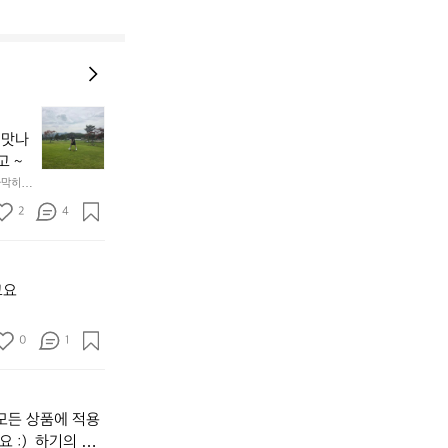
[강
원
 맛나
도
고 ~
고
가막히고 
성
여
2
4
행]
1.
파
크
고요
골
프
0
1
운
동
많
이
모든 상품에 적용
되
고,
 :)  하기의 링