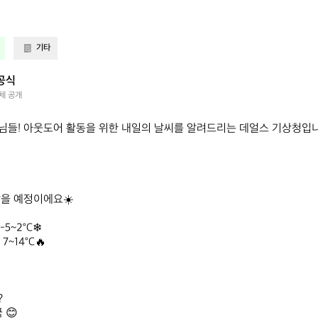
기타
공식
체 공개
들! 아웃도어 활동을 위한 내일의 날씨를 알려드리는 데얼스 기상청입니다
을 예정이에요☀️

5~2°C❄

7~14°C🔥



😊
