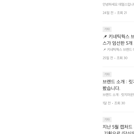
크 클릭 후 작성하시면 
안녕하세요 데얼스입니다.
분이면 끝낼 수 있으니 참여
bf1aCz3n9BB-jh
24일 전
조회 21
U5C-euRse0uUKR3Rp1
기타
📌 키네틱웍스 브랜드 
스가 엄선한 5개
트 - 릿지 마운틴
📌 키네틱웍스 브랜드 데이 
서 만나는 클리어런스 기
던 아이템은 비우고,
25일 전
조회 30
장 속 자리만 차지하던 아
지금 바로 홈 화
 화면에서 ‘키네틱웍스
기타
브랜드 소개 : 
봤습니다.
브랜드 소개 : 릿지마
1달 전
조회 30
기타
지난 5월 캡처드 
 기획으로 (당신