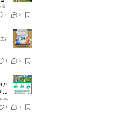
𝗻
월
기
앞
𝗰
테무를 이
캡
어
바
𝗲
처
선
4
0
다
&
드
쉐
모
𝗗
서
이
듬
𝗶
무
울
드
회
𝘀
한
에
점
죠?
기
𝗰
도
서
심
가
𝗼
전
열
시
막
𝘃
런
린
간
히
𝗲
초
O
1
이
0
고
대
𝗿
O
용
4.
받
S
𝘆
해
모
상
았
(O
이
자
듬
반
어
u
번
주
한양
곱
기
요
t
브
애
을 방
창
에
^
o
랜
용
쏘
성)으
tal F
한
^
f
드
하
북한산
주
사적
양
도
1
s
0
데
는
을 형성하
한
세 성
도
둑
e
어 있으
이
릿
잔
성
규모 
과
o
는
지
혀
둘
경
u
키
선
를
레
찰
l)
네
쉐
내
길
컨
행