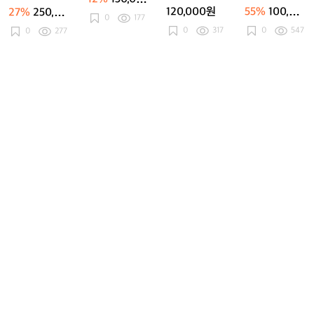
지
지
지
트
지
트
드
120,000원
55%
100,00
27%
250,00
0원
도
도
0
177
도
라
도
라
2
0원
0원
0
317
0
547
쿄
0
277
쿄
쿄
부
쿄
부
런
코
코
닝
4
4
화
런
런
닝
닝
화
화