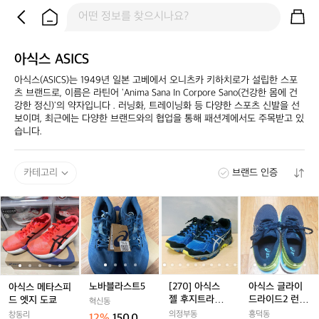
아식스 ASICS
아식스(ASICS)는 1949년 일본 고베에서 오니츠카 키하치로가 설립한 스포
츠 브랜드로, 이름은 라틴어 'Anima Sana In Corpore Sano(건강한 몸에 건
강한 정신)'의 약자입니다 . 러닝화, 트레이닝화 등 다양한 스포츠 신발을 선
보이며, 최근에는 다양한 브랜드와의 협업을 통해 패션계에서도 주목받고 있
습니다.​
카테고리
브랜드 인증
아
아
노
아
노
[2
아
노
[2
아
식
식
바
식
바
7
식
바
7
식
스
스
블
스
블
0]
스
블
0]
스
메
메
라
메
라
아
메
라
아
글
타
타
스
타
스
식
타
스
식
라
스
스
트
스
트
스
스
트
스
이
피
피
5
피
5
젤
피
5
젤
드
노바블라스트5
[270] 아식스
아식스 글라이
아식스 메타스피
드
드
드
후
드
후
라
젤 후지트라부
드라이드2 런닝
드 엣지 도쿄
혁신동
엣
엣
엣
지
엣
지
이
코 4 런닝화
화
의정부동
흥덕동
창동리
12%
150,00