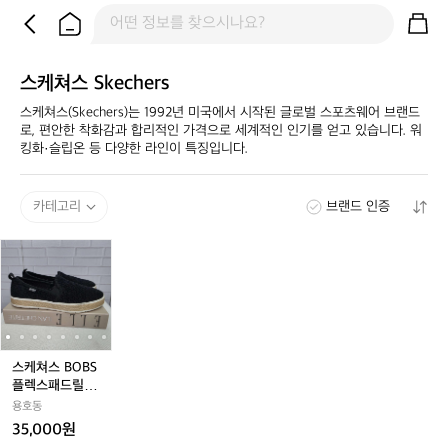
스케쳐스 Skechers
스케쳐스(Skechers)는 1992년 미국에서 시작된 글로벌 스포츠웨어 브랜드
로, 편안한 착화감과 합리적인 가격으로 세계적인 인기를 얻고 있습니다. 워
킹화·슬립온 등 다양한 라인이 특징입니다.
카테고리
브랜드 인증
스
스
스
스
케
케
케
케
쳐
쳐
쳐
쳐
스
스
스
스
B
B
B
B
O
O
O
O
B
B
B
B
스케쳐스 BOBS
S
S
S
S
플렉스패드릴 럭
플
플
플
플
스 스카이 슈즈
용호동
렉
렉
렉
렉
슬립온 스니커즈
35,000원
스
스
스
스
240사이즈