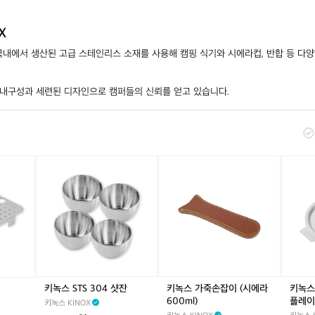
X
 국내에서 생산된 고급 스테인리스 소재를 사용해 캠핑 식기와 시에라컵, 반합 등 다양
내구성과 세련된 디자인으로 캠퍼들의 신뢰를 얻고 있습니다.
키
키
키
녹
녹
녹
스
스
스
S
가
시
T
죽
에
S
손
라
3
잡
6
0
이
0
4
(시
0
샷
에
m
키녹스 STS 304 샷잔
키녹스 가죽손잡이 (시에라
키녹스
잔
라
l
600ml)
플레이
키녹스 KINOX
6
리