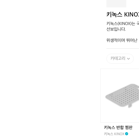
키녹스 KINO
키녹스(KINOX)는
선보입니다. 

위생적이며 뛰어난 
카테고리
키
녹
스
반
합
찜
판
키녹스 반합 찜판
키녹스 KINOX