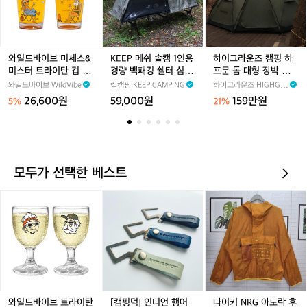
이
이
메
이
운
량
1
트
브
브
쉬
브
즈
쉘
인
그
미
미
솔
미
캠
터
용
레
세
세
캠
세
핑
동
백
이
스
스
1
스
하
와일드바이브 미세스&
KEEP 메쉬 솔캠 1인용
하이그라운즈 캠핑 하
계
패
3.
&
&
인
&
프
미스터 트라이탄 컵 세
경량 백패킹 쉘터 심지
프문 돔 대형 장박 그늘
면
킹
0
미
미
용
미
문
트_Mrs.&Mr. Tritan C
코트 텐트
막 리빙쉘 쉘터 동계 텐
와일드바이브 WildVibe
킵캠핑 KEEP CAMPING
하이그라운즈 HIGHGR
T
경
스
스
경
스
돔
up Set (473ml x 2ea)
트
NDZ
26,600원
59,000원
159만원
5%
21%
C
량
터
터
량
터
대
와
쉘
트
트
백
트
형
이
터
라
라
패
라
장
드
와
이
이
킹
이
박
야
이
탄
탄
쉘
탄
그
전
드
모두가 선택한 베스트
컵
컵
터
컵
늘
침
야
세
세
심
세
막
대
전
와
[캠
나
트
트
지
트
리
릿
침
일
핑
이
_
_
코
_
빙
지
대
드
덕]
키
M
M
트
M
쉘
코
허
바
인
N
r
r
텐
r
쉘
트
그
이
디
R
s.
s.
트
s.
터
텐
코
브
언
G
&
&
&
동
트
트
트
행
아
M
M
M
계
텐
라
어
노
r.
r.
r.
텐
트
이
철
락
와일드바이브 트라이탄
[캠핑덕] 인디언 행어
나이키 NRG 아노락 후
T
T
T
트