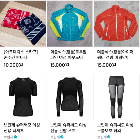
[아
더
더
크
블
블
테
식
식
릭
스
스
스
(정
(정
스
품)
품)
카
로
아
프]
우
이
손
알
더
[아크테릭스 스카프]
더블식스(정품)로우알
더블식스(정품)아이더
수
파
쿼
손수건 반다나
파인 여성 아웃도어 경
쿼티 경량 바람막이 9
건
인
티
량바람막이 호칭95
0(S)
10,000원
15,000원
15,000원
반
여
경
다
성
량
브
브
브
나
아
바
린
린
린
웃
람
제
제
제
도
막
슈
슈
슈
어
이
퍼
퍼
퍼
경
9
써
써
써
량
0
모
모
모
바
(S)
여
여
여
람
성
성
성
브린제 슈퍼써모 여성
브린제 슈퍼써모 여성
브린제 슈퍼써모 여성
막
전
전
무
전용 티셔츠
전용 긴팔 셔츠
무릎보호 하의
이
용
용
릎
브린제
브린제
브린제