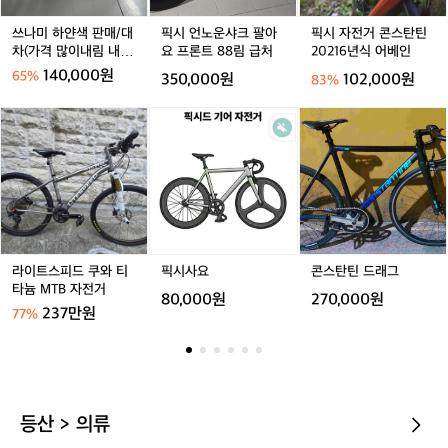
텐
매/
팔
탄
텐
형
트
대
아
틴
쓰나미 하얀색 판매/대
픽시 언노운샤크 팔아
픽시 자전거 콘스탄틴
트
야
차
요
2
차(가격 많이내림 내고
요 프론트 88림 급처
20216년식 어베인
전
(가
프
0
가능)
침
140,000원
65%
350,000원
102,000원
83%
격
론
2
대
많
트
1
텐
라
픽
콘
이
8
6
트
이
시
스
내
8
년
트
사
탄
림
림
식
스
요
틴
내
급
어
피
드
고
처
베
드
래
가
인
쿠
그
능)
와
티
라이트스피드 쿠와 티
픽시사요
콘스탄틴 드래그
타
타늄 MTB 자전거
80,000원
270,000원
늄
237만원
77%
M
T
B
자
전
거
등산 > 의류