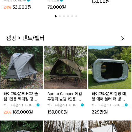
루메나 LUMENA
마타도르
15,000원
라
필
여
53,000원
79,000원
24%
이
로
성
트
우
아
X
웃
3
도
베
어
캠핑 > 텐트/쉘터
이
경
지
량
하
A
하
바
이
p
이
람
그
e
그
막
라
t
라
이
운
o
운
호
즈
C
즈
칭
H
a
캠
9
G
m
핑
5
Z
p
대
하이그라운즈 HGZ 솔
Ape to Camper 에입
하이그라운즈 캠핑 대
솔
e
형
캠 1인용 백패킹 경량
투캠퍼 솔캠 1인용 백
형 에어 쉘터 더 벙커
캠
r
에
쉘터 동계 면 TC 와이
패킹 경량 쉘터 와이드
텐트 그레이 3.0
하이그라운즈 HIGHGR
하이그라운즈 HIGHGR
하이그라운즈 HIGHGR
1
에
어
드 야전 침대 릿지 코트
야전 침대 허그 코트 텐
NDZ
NDZ
NDZ
189,000원
159,000원
229만원
25%
텐트
트
인
입
쉘
용
투
터
K
하
하
백
캠
더
E
이
이