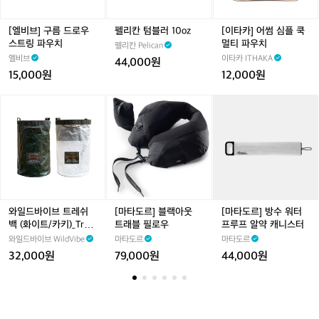
로
1
플
우
0
쿡
스
o
멀
[엘비브] 구름 드로우
펠리칸 텀블러 10oz
[이타카] 어썸 심플 쿡
트
z
티
스트링 파우치
멀티 파우치
펠리칸 Pelican
링
파
엘비브
이타카 ITHAKA
44,000원
파
우
15,000원
12,000원
우
치
치
와
[마
[마
일
타
타
드
도
도
바
르]
르]
이
블
방
브
랙
수
트
아
워
레
웃
터
쉬
트
프
와일드바이브 트레쉬
[마타도르] 블랙아웃
[마타도르] 방수 워터
백
래
루
백 (화이트/카키)_Tras
트래블 필로우
프루프 알약 캐니스터
(화
블
프
h Bag (White/Khaki)
와일드바이브 WildVibe
마타도르
마타도르
이
필
알
32,000원
79,000원
44,000원
트/
로
약
카
우
캐
키)
니
_
스
T
터