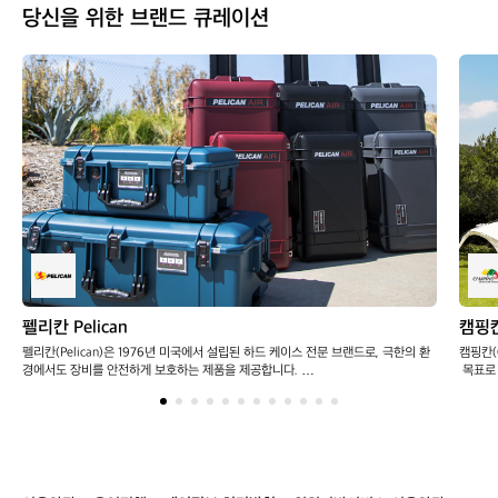
당신을 위한 브랜드 큐레이션
r
a
s
h
B
a
g
(W
h
i
t
e/
K
h
a
펠리칸 Pelican
캠핑
k
펠리칸(Pelican)은 1976년 미국에서 설립된 하드 케이스 전문 브랜드로, 극한의 환
캠핑칸(
i)
경에서도 장비를 안전하게 보호하는 제품을 제공합니다. 

 목표로
기 위해
대표적인 '프로텍터 케이스'와 '에어 케이스' 시리즈는 IP67 방수·방진 등급과 충격
은 캠퍼
 흡수 기능을 갖추고 있어, 

핑 기어
군사, 산업, 사진, 드론 등 다양한 분야에서 널리 사용됩니다. 펠리칸은 견고한 내구
성과 실용적인 디자인으로 전 세계 전문가들의 신뢰를 받고 있습니다.