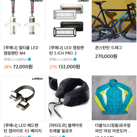
[루
[루
콘
티
s
티
메
메
스
슈
h
슈
나]
나]
탄
퍼
B
퍼
멀
L
틴
퓸
a
퓸
티
E
드
티
g
티
플
D
래
슈
(W
슈
L
캠
그
h
E
핑
i
D
랜
[루메나] 멀티플 LED
[루메나] LED 캠핑랜
콘스탄틴 드래그
t
캠
턴
캠핑랜턴 M4
턴 5.1CH PRO 2
e/
270,000원
핑
5.
K
루메나 LUMENA
루메나 LUMENA
랜
1
h
72,000원
132,000원
28%
27%
턴
C
a
M
H
k
[루
[마
더
4
P
i)
메
타
블
R
나]
도
식
O
L
르]
스
2
E
블
(정
D
랙
품)
헤
아
로
드
웃
우
랜
트
알
[루메나] LED 헤드랜
[마타도르] 블랙아웃
더블식스(정품)로우알
턴
래
파
턴 캡라이트 X3 베이지
트래블 필로우
파인 여성 아웃도어 경
캡
블
인
량바람막이 호칭95