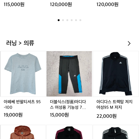
호
티
긴
보
115,000원
120,000원
120,000원
칭
셔
팔
호
9
츠
셔
하
5
츠
의
러닝 > 의류
아
더
아
페
블
디
쎄
식
다
반
스
스
팔
(정
트
티
품)
랙
셔
아
탑
츠
디
져
9
다
지
아페쎄 반팔티셔츠 95
더블식스(정품)아디다
아디다스 트랙탑 져지
5
스
여
-100
스 여성용 기능성 7부
여성95 M 저지
-
여
성
레깅스 호칭85
19,000원
15,000원
22,000원
1
성
9
0
용
5
아
아
아
0
기
M
디
디
디
능
저