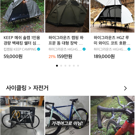
패
퍼
벙
E
그
그
킹
솔
커
P
라
라
경
캠
텐
메
운
운
량
1
트
쉬
즈
즈
쉘
인
그
솔
캠
H
터
용
레
캠
핑
G
동
백
이
1
하
Z
KEEP 메쉬 솔캠 1인용
하이그라운즈 캠핑 하
하이그라운즈 HGZ 루
계
패
3.
인
프
루
경량 백패킹 쉘터 심지
프문 돔 대형 장박 그늘
미 와이드 코트 호환 1.
면
킹
0
용
문
미
코트 텐트
막 리빙쉘 쉘터 동계 텐
5P 솔캠 경량 대형 야
킵캠핑 KEEP CAMPING
하이그라운즈 HIGHGR
하이그라운즈 HIGHGR
T
경
경
돔
와
트
전 침대 텐트
NDZ
NDZ
59,000원
159만원
189,000원
21%
C
량
량
대
이
와
쉘
백
형
드
이
터
패
장
코
드
와
킹
박
트
야
이
쉘
그
호
전
드
사이클링 > 자전거
터
늘
환
침
야
심
막
1.
대
전
쓰
픽
픽
지
리
5
릿
침
나
시
시
코
빙
P
지
대
미
언
자
트
쉘
솔
코
허
하
노
전
텐
쉘
캠
트
그
얀
운
거
트
터
경
텐
코
색
샤
콘
동
량
트
트
판
크
스
계
대