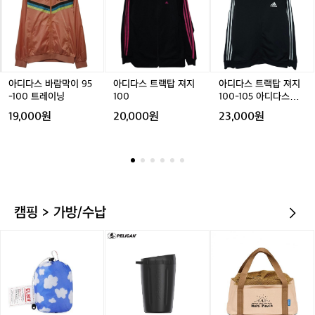
다
다
다
성
지
스
스
스
7
바
트
트
부
람
랙
랙
레
막
탑
탑
깅
이
져
져
스
9
지
지
아디다스 바람막이 95
아디다스 트랙탑 져지
아디다스 트랙탑 져지
호
5
1
1
-100 트레이닝
100
100-105 아디다스저
칭
-
0
0
지
8
19,000원
20,000원
23,000원
1
0
0
5
0
-
0
1
트
0
레
5
이
아
닝
디
캠핑 > 가방/수납
다
스
[엘
펠
[이
저
비
리
타
지
브]
칸
카]
구
텀
어
름
블
썸
드
러
심