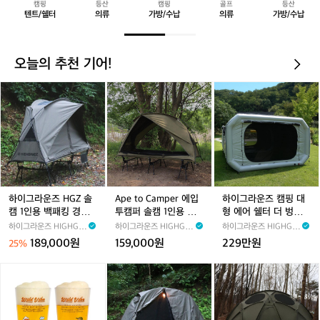
캠핑
등산
캠핑
골프
등산
터
납
납
텐트/쉘터
의류
가방/수납
의류
가방/수납
오늘의 추천 기어!
하
A
하
이
p
이
그
e
그
라
t
라
운
o
운
즈
C
즈
H
a
캠
G
m
핑
Z
p
대
하이그라운즈 HGZ 솔
Ape to Camper 에입
하이그라운즈 캠핑 대
솔
e
형
캠 1인용 백패킹 경량
투캠퍼 솔캠 1인용 백
형 에어 쉘터 더 벙커
캠
r
에
쉘터 동계 면 TC 와이
패킹 경량 쉘터 와이드
텐트 그레이 3.0
하이그라운즈 HIGHGR
하이그라운즈 HIGHGR
하이그라운즈 HIGHGR
1
에
어
드 야전 침대 릿지 코트
야전 침대 허그 코트 텐
NDZ
NDZ
NDZ
189,000원
159,000원
229만원
25%
텐트
트
인
입
쉘
용
투
터
와
와
K
와
하
백
캠
더
일
일
E
일
이
패
퍼
벙
드
드
E
드
그
킹
솔
커
바
바
P
바
라
경
캠
텐