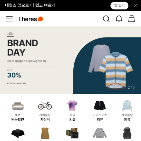
데얼스 앱으로 더 쉽고 빠르게
앱 열기
2
/ 5
단
자
의
의
의
독
전
류
류
류
할
거
제백
사이클링
러닝
기타스포츠
사이클링
인
단독할인
자전거
의류
의류
의류
텐
의
가
의
가
트/
류
방/
류
방/
쉘
수
수