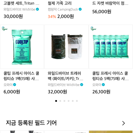
탄
제
후
고블렛 세트_Tritan Go
철제 가죽 고리
드 자켓 바람막이 점퍼
r
r
r
고
가
드
blet Set (2p)
집업 M사이즈 새상품
i
i
i
와일드바이브 WildVibe
캠핑덕 CampingDuck
56,000원
블
죽
자
급
t
t
t
30,000원
2,000원
34%
렛
고
켓
a
a
a
세
리
바
n
n
n
쿨
와
쿨
트
람
C
C
C
팁
일
팁
_
막
u
u
u
프
드
프
T
이
p
p
p
레
바
레
r
점
S
S
S
시
이
시
i
퍼
e
e
e
아
브
아
t
집
t
t
t
이
트
이
a
업
(4
(4
(4
스
레
스
n
M
7
7
7
쿨
쉬
쿨
쿨팁 프레시 아이스 쿨
와일드바이브 트레쉬
쿨팁 프레시 아이스 쿨
G
사
3
3
3
링
백
링
링티슈 1팩(15매) 샤워
백 (화이트/카키)_Tras
링티슈 5팩(75매) 샤워
o
이
m
m
m
티
(화
티
티슈 퍼퓸티슈
h Bag (White/Khaki)
티슈 퍼퓸티슈
오와이
와일드바이브 WildVibe
오와이
b
즈
l
l
l
슈
이
슈
6,000원
32,000원
26,100원
l
새
x
x
x
1
트/
5
e
상
2
2
2
팩
카
팩
t
품
e
e
e
(1
키)
(7
S
급
a)
a)
a)
5
_
5
e
매)
T
매)
t
지금 등록된 필드 기어
샤
r
샤
(2
워
a
워
p)